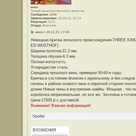
wren
Тонкий ценитель японского качества
Сообщения:
2458
Зарегистрирован:
02.04.13, 22:14
Репутация:
1272
Откуда:
Воронеж
С
wren
»
16.11.23, 17:36
о
о
Немецкая бритва японского происхождения-THREE KINGS
б
ED.WUSTHOF).
щ
е
Ширина полотна-21.2 мм.
н
Толщина обушка-6.3 мм.
и
е
Полная вогнутость.
Углеродистая сталь.
Середина прошлого века, примерно 50-60-е годы.
Бритва в состоянии близком к идеальному и без следов
патины в районе осевого пина и обратной стороне поло
длине.Новые пины и внутренние шайбы. Мощная , тёх-пи
коробочка неоригинальная, но все же. Заточена и готова
Цена-17500 р с доставкой.
Внимание! Важная информация!
Spoiler
ВЛОЖЕНИЯ