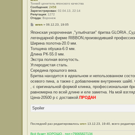
Тонкий ценитель японского качества
Сообщения:
2458
Зарегистрирован:
02.04.13, 22:14
Репутация:
1272
Откуда:
Воронеж
С
wren
»
06.12.23, 19:05
о
о
Японская укороченная ,"улыбчатая" бритва GLORIA.,С
б
легендарной фирме RIBBON,производившей профессион
щ
е
Ширина полотна-20.0 мм.
н
Толщина обушка-6.0 мм.
и
е
Длина РК-55.0 мм.
Экстра полная вогнутость.
Углеродистая сталь.
Середина прошлого века.
Бритва находится в идеальном и непользованном состо
осевого пина, а также с добавлением внутренних шайб.
, с оригинальной формой клинка, профессиональная бри
равномерна по всей длине и еле заметна. На мой взгляд
Цена-20500 р с доставкой.
ПРОДАН
Spoiler
Последний раз редактировалось
wren
13.12.23, 19:40, всего редактир
Всё будет ХОРОШО...тел:+79065827134