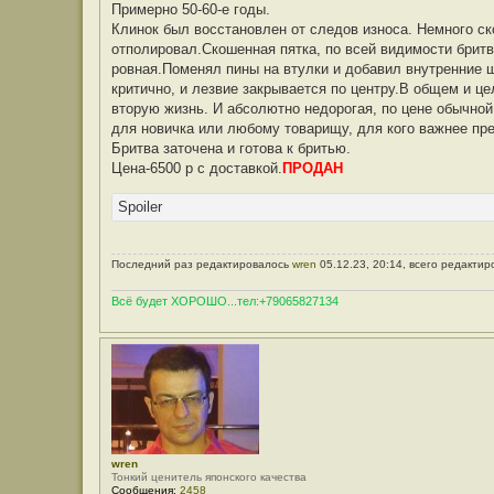
Примерно 50-60-е годы.
Клинок был восстановлен от следов износа. Немного с
отполировал.Скошенная пятка, по всей видимости брит
ровная.Поменял пины на втулки и добавил внутренние 
критично, и лезвие закрывается по центру.В общем и ц
вторую жизнь. И абсолютно недорогая, по цене обычно
для новичка или любому товарищу, для кого важнее пре
Бритва заточена и готова к бритью.
Цена-6500 р с доставкой.
ПРОДАН
Spoiler
Последний раз редактировалось
wren
05.12.23, 20:14, всего редактир
Всё будет ХОРОШО...тел:+79065827134
wren
Тонкий ценитель японского качества
Сообщения:
2458