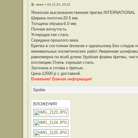
С
wren
»
04.12.23, 20:22
о
о
Японская высококачественная бритва INTERNATIONAL
б
Ширина полотна-20.5 мм.
щ
е
Толщина обушка-6.0 мм.
н
Полная вогнутость.
и
е
Углеродистая сталь.
Середина прошлого века.
Бритва в состоянии близком к идеальному.Без следов 
минимальных косметических работ.Умеренная шлифовка 
равномерна по всей длине.Удобная форма бритвы, чисто
коллекцию.Очень хорошая сталь.
Заточена и готова к бритью.
Цена-12500 р с доставкой.
Внимание! Важная информация!
Spoiler
ВЛОЖЕНИЯ