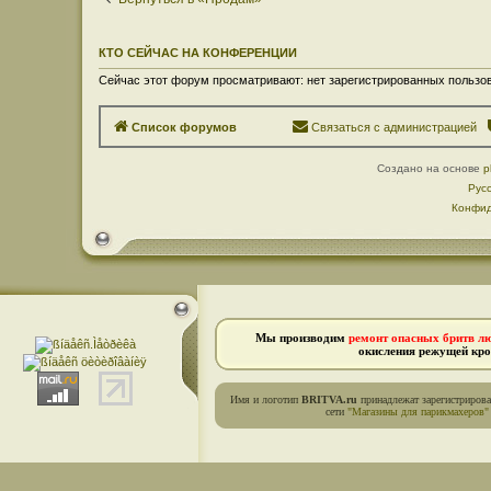
КТО СЕЙЧАС НА КОНФЕРЕНЦИИ
Сейчас этот форум просматривают: нет зарегистрированных пользов
Список форумов
Связаться с администрацией
Создано на основе
p
Рус
Конфид
Мы производим
ремонт опасных бритв л
окисления режущей кро
Имя и логотип
BRITVA.ru
принадлежат зарегистриров
сети
"Магазины для парикмахеров"