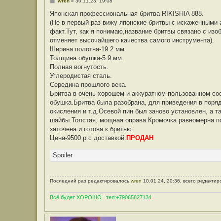
С
wren
»
30.11.23, 19:08
о
о
Японская профессиональная бритва RIKISHIA 888.
б
(Не в первый раз вижу японские бритвы с искаженными 
щ
е
факт.Тут, как я понимаю,название бритвы связано с из
н
отменяет высочайшего качества самого инструмента).
и
е
Ширина полотна-19.2 мм.
Толщина обушка-5.9 мм.
Полная вогнутость.
Углеродистая сталь.
Середина прошлого века.
Бритва в очень хорошем и аккуратном пользованном со
обушка.Бритва была разобрана, для приведения в поряд
окисления и т.д.Осевой пин был заново установлен, а
шайбы.Толстая, мощная оправа.Кромочка равномерна по
заточена и готова к бритью.
Цена-9500 р с доставкой.
ПРОДАН
Spoiler
Последний раз редактировалось
wren
10.01.24, 20:36, всего редактир
Всё будет ХОРОШО...тел:+79065827134