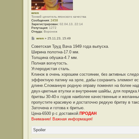
wren
Тонкий ценитель японского качества
Сообщения:
2458
Зарегистрирован:
02.04.13, 22:14
Репутация:
1272
Откуда:
Воронеж
С
wren
»
25.11.23, 15:49
о
о
Советская Труд Вача 1949 года выпуска.
б
Ширина полотна-17.0 мм.
щ
е
Толщина обушка-4.7 мм.
н
Полная вогнутость.
и
е
Углеродистая сталь.
Клинок в очень хорошем состоянии, без активных следо
эффектную патину на эрле, дабы сохранить элемент ес
длине.Сломанную родную оправу поменял на более наде
двух-цветные втулки и внутренние шайбы, для порядка.
бритвы 30-40-х годов наиболее качественные и желанны
пропустите красивую и достаточно редкую бритву в так
Заточена и готова к бритью.
Цена-6500 р с доставкой.
ПРОДАН
Внимание! Важная информация!
Spoiler