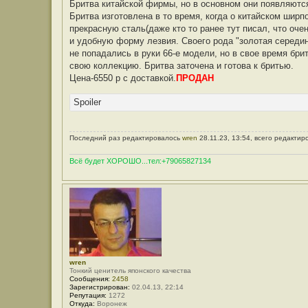
Бритва китайской фирмы, но в основном они появляются
Бритва изготовлена в то время, когда о китайском ширп
прекрасную сталь(даже кто то ранее тут писал, что оч
и удобную форму лезвия. Своего рода "золотая середин
не попадались в руки 66-е модели, но в свое время бри
свою коллекцию. Бритва заточена и готова к бритью.
Цена-6550 р с доставкой.
ПРОДАН
Spoiler
Последний раз редактировалось
wren
28.11.23, 13:54, всего редактир
Всё будет ХОРОШО...тел:+79065827134
wren
Тонкий ценитель японского качества
Сообщения:
2458
Зарегистрирован:
02.04.13, 22:14
Репутация:
1272
Откуда:
Воронеж