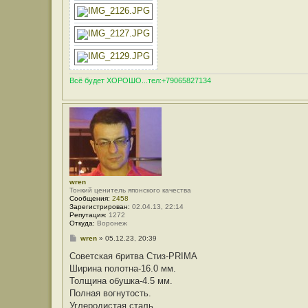
Всё будет ХОРОШО...тел:+79065827134
wren
Тонкий ценитель японского качества
Сообщения:
2458
Зарегистрирован:
02.04.13, 22:14
Репутация:
1272
Откуда:
Воронеж
С
wren
»
05.12.23, 20:39
о
о
Советская бритва Стиз-PRIMA
б
Ширина полотна-16.0 мм.
щ
е
Толщина обушка-4.5 мм.
н
Полная вогнутость.
и
е
Углеродистая сталь.