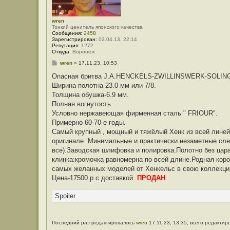
wren
Тонкий ценитель японского качества
Сообщения:
2458
Зарегистрирован:
02.04.13, 22:14
Репутация:
1272
Откуда:
Воронеж
С
wren
»
17.11.23, 10:53
о
о
Опасная бритва J.A.HENCKELS-ZWILLINSWERK-SOLIN
б
Ширина полотна-23.0 мм или 7/8.
щ
е
Толщина обушка-6.9 мм.
н
Полная вогнутость.
и
е
Условно нержавеющая фирменная сталь " FRIOUR".
Примерно 60-70-е годы.
Самый крупный , мощный и тяжёлый Хенк из всей линей
оригинале. Минимальные и практически незаметные сле
все).Заводская шлифовка и полировка.Полотно без цар
клинка:кромочка равномерна по всей длине.Родная короб
самых желанных моделей от Хенкельс в свою коллекци
Цена-17500 р с доставкой..
ПРОДАН
Spoiler
Последний раз редактировалось
wren
17.11.23, 13:35, всего редактир