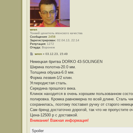
wren
Тонкий ценитель японского качества
Сообщения:
2458
Зарегистрирован:
02.04.13, 22:14
Репутация:
1272
Откуда:
Воронеж
С
wren
»
03.12.23, 15:49
о
о
Немецкая бритва DORKO 43-SOLINGEN
б
Ширина полотна-20.0 мм.
щ
е
Толщина обушка-6.0 мм.
н
Форма лезвия-1/2 клин.
и
е
Углеродистая сталь.
Середина прошлого века.
Клинок находится в очень хорошем пользованном состоя
полировка. Кромка равномерна по всей длине. Сталь чи
сохранилась, поэтому поставил ручку от старого немец
Сам бренд достаточно дорогой, так что не пропустите о
Цена-12500 р с доставкой.
Внимание! Важная информация!
Spoiler