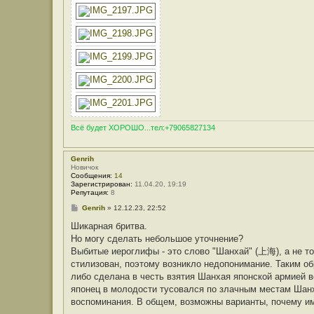
Всё будет ХОРОШО...тел:+79065827134
Genrih
Новичок
Сообщения:
14
Зарегистрирован:
11.04.20, 19:19
Репутация:
8
С
Genrih
»
12.12.23, 22:52
о
о
Шикарная бритва.
б
Но могу сделать небольшое уточнение?
щ
е
Выбитые иероглифы - это слово "Шанхай" (上海), а не то
н
стилизован, поэтому возникло недопонимание. Таким об
и
е
либо сделана в честь взятия Шанхая японской армией в
японец в молодости тусовался по злачным местам Шанха
воспоминания. В общем, возможны варианты, почему и