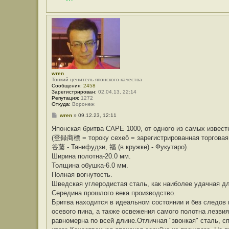
wren
Тонкий ценитель японского качества
Сообщения:
2458
Зарегистрирован:
02.04.13, 22:14
Репутация:
1272
Откуда:
Воронеж
С
wren
»
09.12.23, 12:11
о
о
Японская бритва CAPE 1000, от одного из самых извес
б
(登録商標 = тороку сехеō = зарегистрированная торговая
щ
е
谷藤 - Танифудзи, 福 (в кружке) - Фукутаро).
н
Ширина полотна-20.0 мм.
и
е
Толщина обушка-6.0 мм.
Полная вогнутость.
Шведская углеродистая сталь, как наиболее удачная дл
Середина прошлого века производство.
Бритва находится в идеальном состоянии и без следов
осевого пина, а также освежения самого полотна лезви
равномерна по всей длине.Отличная "звонкая" сталь, с