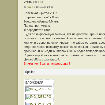
е
Откуда:
Воронеж
л
я
С
wren
»
13.12.23, 20:08
a
о
p
о
Советская бритва 2ГПЗ.
t
б
Ширина полотна-17.0 мм.
e
щ
k
е
Толщина обушка-4.5 мм.
a
н
Полная вогнутость.
r
и
е
Углеродистая сталь.
Судя по информации Антона, тут на форуме, время прои
Бритва в хорошем состоянии.Аккуратное пользование.Н
клинок и умеренно отполировал, не забыв оставить дре
вида, согласно возрасту.кромочка тоненькая, в ниточку
оригинальных медных клёпок.Очень редко попадающаяся 
Родная коробочка в комплекте! Бритва заточена и готов
Цена-7500 р с доставкой.
Внимание! Важная информация!
Spoiler
ВЛОЖЕНИЯ