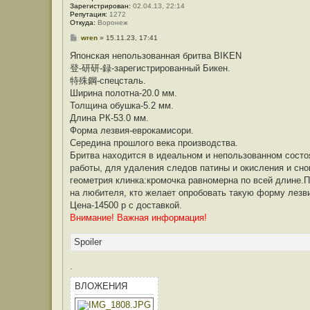
Зарегистрирован:
02.04.13, 22:14
Репутация:
1272
Откуда:
Воронеж
С
wren
»
15.11.23, 17:41
о
о
Японская непользованная бритва BIKEN
б
登-研研-録-зарегистрированный Бикен.
щ
е
特殊鋼-спецсталь.
н
Ширина полотна-20.0 мм.
и
е
Толщина обушка-5.2 мм.
Длина РК-53.0 мм.
Форма лезвия-еврокамисори.
Середина прошлого века производства.
Бритва находится в идеальном и непользованном сост
работы, для удаления следов патины и окисления и сно
геометрия клинка:кромочка равномерна по всей длине.П
на любителя, кто желает опробовать такую форму лезвия
Цена-14500 р с доставкой.
Внимание! Важная информация!
Spoiler
.
ВЛОЖЕНИЯ