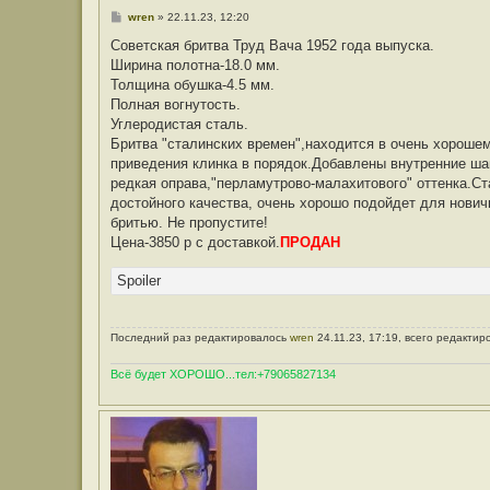
С
wren
»
22.11.23, 12:20
о
о
Советская бритва Труд Вача 1952 года выпуска.
б
Ширина полотна-18.0 мм.
щ
е
Толщина обушка-4.5 мм.
н
Полная вогнутость.
и
е
Углеродистая сталь.
Бритва "сталинских времен",находится в очень хорош
приведения клинка в порядок.Добавлены внутренние ша
редкая оправа,"перламутрово-малахитового" оттенка.Ст
достойного качества, очень хорошо подойдет для новичк
бритью. Не пропустите!
Цена-3850 р с доставкой.
ПРОДАН
Spoiler
Последний раз редактировалось
wren
24.11.23, 17:19, всего редактир
Всё будет ХОРОШО...тел:+79065827134