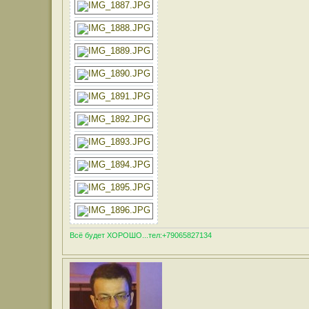
Всё будет ХОРОШО...тел:+79065827134