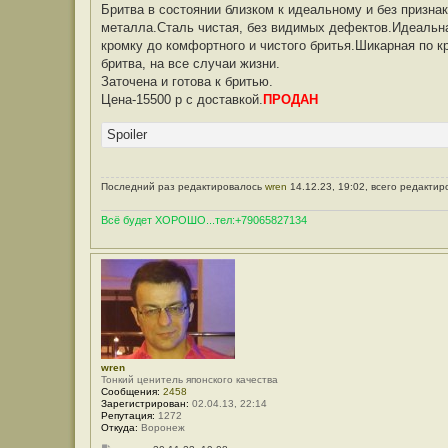
Бритва в состоянии близком к идеальному и без призна
металла.Сталь чистая, без видимых дефектов.Идеальна
кромку до комфортного и чистого бритья.Шикарная по 
бритва, на все случаи жизни.
Заточена и готова к бритью.
Цена-15500 р с доставкой.
ПРОДАН
Spoiler
Последний раз редактировалось
wren
14.12.23, 19:02, всего редактир
Всё будет ХОРОШО...тел:+79065827134
wren
Тонкий ценитель японского качества
Сообщения:
2458
Зарегистрирован:
02.04.13, 22:14
Репутация:
1272
Откуда:
Воронеж