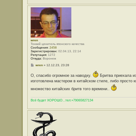
wren
Тонкий ценитель японского качества
Сообщения:
2458
Зарегистрирован:
02.04.13, 22:14
Репутация:
1272
Откуда:
Воронеж
С
wren
»
12.12.23, 23:28
о
о
О, спасибо огромное за наводку.
Бритва приехала из
б
щ
изготовлена мастером в китайском стиле, либо просто к
е
н
множество китайских бритв того времени..
и
е
Всё будет ХОРОШО...тел:+79065827134