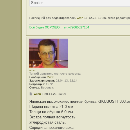
Spoiler
Последний раз редактировалось
wren
19.12.23, 19:26, всего редактир
Всё будет ХОРОШО...тел:+79065827134
wren
Тонкий ценитель японского качества
Сообщения:
2458
Зарегистрирован:
02.04.13, 22:14
Репутация:
1272
Откуда:
Воронеж
С
wren
»
28.11.23, 14:29
о
о
Японская высококачественная бритва KIKUBOSHI 303
б
Ширина полотна-21.0 мм.
щ
е
Толщи на обушка-6.0 мм.
н
Экстра полная вогнутость.
и
е
Углеродистая сталь.
Середина прошлого века.