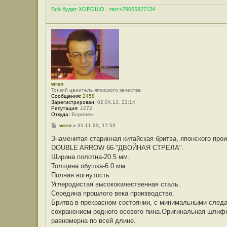
Всё будет ХОРОШО...тел:+79065827134
wren
Тонкий ценитель японского качества
Сообщения:
2458
Зарегистрирован:
02.04.13, 22:14
Репутация:
1272
Откуда:
Воронеж
С
wren
»
21.11.23, 17:52
о
о
Знаменитая старинная китайская бритва, японского про
б
DOUBLE ARROW 66-"ДВОЙНАЯ СТРЕЛА".
щ
е
Ширина полотна-20.5 мм.
н
Толщина обушка-6.0 мм.
и
е
Полная вогнутость.
Углеродистая высококачественная сталь.
Середина прошлого века производство.
Бритва в прекрасном состоянии, с минимальными следа
сохранением родного осевого пина.Оригинальная шлифо
равномерна по всей длине.