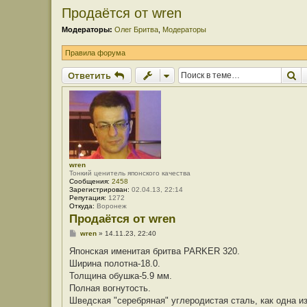
Продаётся от wren
Модераторы:
Олег Бритва
,
Модераторы
Правила форума
П
Ответить
wren
Тонкий ценитель японского качества
Сообщения:
2458
Зарегистрирован:
02.04.13, 22:14
Репутация:
1272
Откуда:
Воронеж
Продаётся от wren
С
wren
»
14.11.23, 22:40
о
о
Японская именитая бритва PARKER 320.
б
Ширина полотна-18.0.
щ
е
Толщина обушка-5.9 мм.
н
Полная вогнутость.
и
е
Шведская "серебряная" углеродистая сталь, как одна и