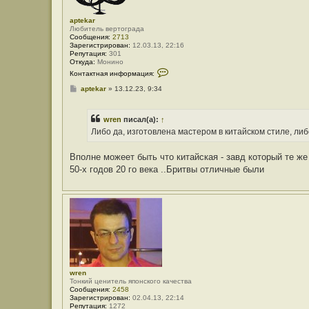
aptekar
Любитель вертограда
Сообщения:
2713
Зарегистрирован:
12.03.13, 22:16
Репутация:
301
Откуда:
Монино
К
Контактная информация:
о
н
С
aptekar
»
13.12.23, 9:34
т
о
а
о
к
б
т
wren
писал(а):
↑
щ
н
е
Либо да, изготовлена мастером в китайском стиле, либ
а
н
я
и
и
е
Вполне можеет быть что китайская - завд который те же
н
50-х годов 20 го века ..Бритвы отличные были
ф
о
р
м
а
ц
и
я
п
о
л
ь
з
wren
о
Тонкий ценитель японского качества
в
Сообщения:
2458
а
Зарегистрирован:
02.04.13, 22:14
т
Репутация:
1272