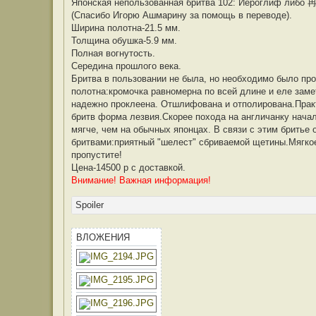
о
Японская непользованная бритва 102: Иероглиф либо 冉
б
(Спасибо Игорю Ашмарину за помощь в переводе).
щ
е
Ширина полотна-21.5 мм.
н
Толщина обушка-5.9 мм.
и
е
Полная вогнутость.
Середина прошлого века.
Бритва в пользовании не была, но необходимо было пр
полотна:кромочка равномерна по всей длине и еле заме
надежно проклеена. Отшлифована и отполирована.Практ
бритв форма лезвия.Скорее похода на англичанку начала
мягче, чем на обычных японцах. В связи с этим бритье
бритвами:приятный "шелест" сбриваемой щетины.Мягкое
пропустите!
Цена-14500 р с доставкой.
Внимание! Важная информация!
Spoiler
ВЛОЖЕНИЯ