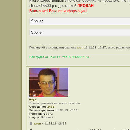
итоге.Качественная японская серийка из прошлого. Не п
Цена=15500 р с доставкой.
ПРОДАН
Внимание! Важная информация!
Spoiler
Spoiler
Последний раз редактировалось
wren
19.12.23, 19:27, всего редактир
Всё будет ХОРОШО...тел:+79065827134
wren
Тонкий ценитель японского качества
Сообщения:
2458
Зарегистрирован:
02.04.13, 22:14
Репутация:
1272
Откуда:
Воронеж
С
wren
»
11.12.23, 18:14
о