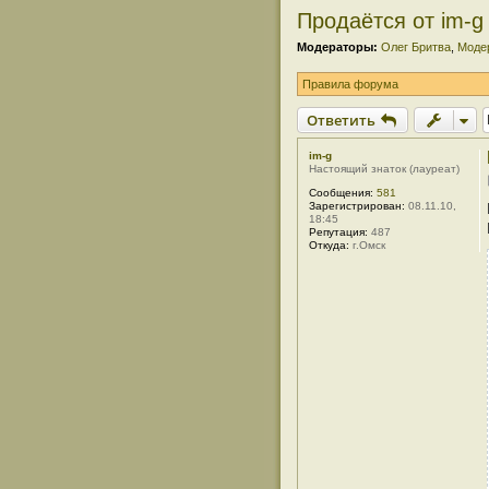
Продаётся от im-g
Модераторы:
Олег Бритва
,
Моде
Правила форума
Ответить
im-g
Настоящий знаток (лауреат)
Сообщения:
581
Зарегистрирован:
08.11.10,
18:45
Репутация:
487
Откуда:
г.Омск