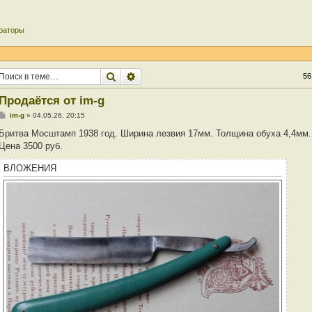
раторы
Поиск
Расширенный поиск
56
Продаётся от im-g
С
im-g
»
04.05.26, 20:15
о
о
Бритва Мосштамп 1938 год. Ширина лезвия 17мм. Толщина обуха 4,4мм.
б
Цена 3500 руб.
щ
е
н
ВЛОЖЕНИЯ
и
е