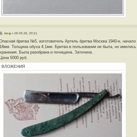
С
im-g
»
06.05.26, 20:21
о
о
Опасная бритва №5, изготовитель Артель бритва Москва 1940-е, начало 
б
18мм. Толщина обуха 4,1мм. Бритва в пользовании не была, но имелис
щ
е
хранения. Была разобрана и почищена. Заточена.
н
Цена 5000 руб.
и
е
ВЛОЖЕНИЯ