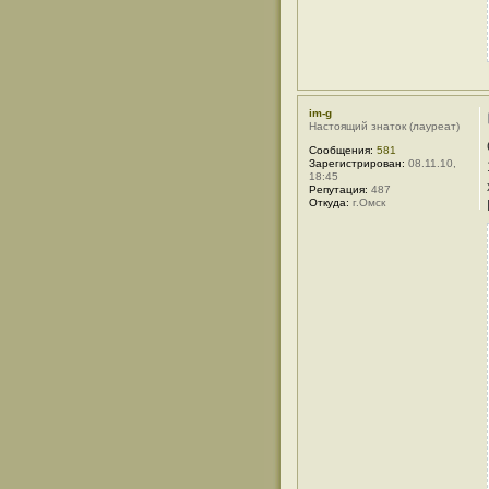
im-g
Настоящий знаток (лауреат)
Сообщения:
581
Зарегистрирован:
08.11.10,
18:45
Репутация:
487
Откуда:
г.Омск