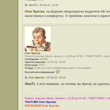
С
Alex71
»
02.02.22, 11:51
о
о
Олег Бритва
, на форуме неоднократно выделяли bik me
б
качественно и комфортно. А проблема экологии в идеол
щ
е
н
и
е
Олег Бритва
Ремонт опасных бритв, звонить с 11-00 до 23-00, +79267729357, спро
Сообщения:
22218
Зарегистрирован:
18.05.06, 18:48
Репутация:
3157
Откуда:
Entia non sunt multiplicanda praeter necessitatem
К
Контактная информация:
о
н
С
Олег Бритва
»
02.02.22, 15:13
т
о
а
о
Alex71
, я всё понимаю, но почему бы бритву не сделат
к
б
т
щ
н
е
а
н
я
и
Ремонт опасных бритв, звонить с 11-00 до 23-00, +79267729357, (vib
и
е
YOUTUBE Олег Бритва
н
INSTAGRAM Олег Бритва
ф
о