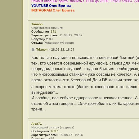
Ремонт опасных бритв, звонить с 11-00 до 23-00, +79267729357, (vib
YOUTUBE Олег Бритва
INSTAGRAM Олег Бритва
Trianon
Стремится к знаниям
Сообщения:
141
Зарегистрирован:
11.08.19, 20:39
Репутация:
83
Откуда:
Рязанская губерния
С
Trianon
»
28.01.22, 18:27
о
о
Как только научился пользоваться клинковой бритвой (о
б
тех, кто бреется современной ерундой!), станки для ме
щ
е
непредвиденных ситуаций, когда побриться необходимо,
н
что многоразовыми станками уже совсем не хочется. А 
и
е
вреда экологии- это бесспорно! Да и DE лезвия тоже жа
а скорее металл жалко (банки от консервов тоже жалко
выкидывают...
И вообще, все сейчас одноразовое и некачественное. А 
стало об этом говорить. Электромобили с их батарейка
тренд...
Alex71
Настоящий знаток (лауреат)
Сообщения:
1037
Зарегистрирован:
20.05.15, 19:16
Репутация:
461