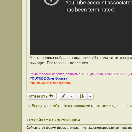
о
л
ь
з
о
в
а
т
е
л
я
О
л
е
г
Б
Честь ролика собрана в подпитии 70 грамм, хотите осуж
р
и
выходит. Постараюсь далее без...
т
в
а
Ремонт опасных бритв, звонить с 11-00 до 23-00, +79267729357, (vib
YOUTUBE Олег Бритва
INSTAGRAM Олег Бритва
Ответить
Вернуться в «Станки со сменными кассетами и одноразов
КТО СЕЙЧАС НА КОНФЕРЕНЦИИ
Сейчас этот форум просматривают: нет зарегистрированных пользов