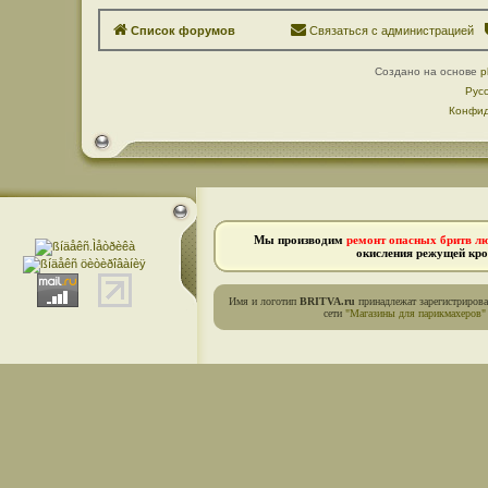
Список форумов
Связаться с администрацией
Создано на основе
p
Рус
Конфид
Мы производим
ремонт опасных бритв л
окисления режущей кро
Имя и логотип
BRITVA.ru
принадлежат зарегистриров
сети
"Магазины для парикмахеров"