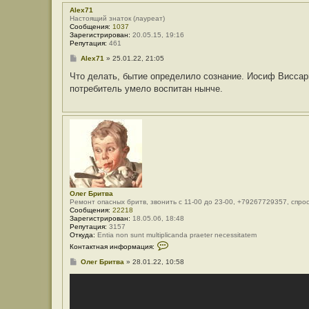
Alex71
Настоящий знаток (лауреат)
Сообщения:
1037
Зарегистрирован:
20.05.15, 19:16
Репутация:
461
С
Alex71
»
25.01.22, 21:05
о
о
Что делать, бытие определило сознание. Иосиф Виссари
б
потребитель умело воспитан нынче.
щ
е
н
и
е
Олег Бритва
Ремонт опасных бритв, звонить с 11-00 до 23-00, +79267729357, спро
Сообщения:
22218
Зарегистрирован:
18.05.06, 18:48
Репутация:
3157
Откуда:
Entia non sunt multiplicanda praeter necessitatem
К
Контактная информация:
о
н
С
Олег Бритва
»
28.01.22, 10:58
т
о
а
о
к
б
т
щ
н
е
а