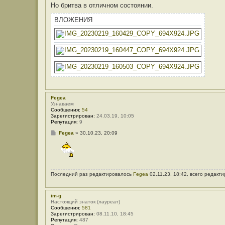
е
Но бритва в отличном состоянии.
ВЛОЖЕНИЯ
Fegea
Узнаваем
Сообщения:
54
Зарегистрирован:
24.03.19, 10:05
Репутация:
9
С
Fegea
»
30.10.23, 20:09
о
о
б
щ
е
н
Последний раз редактировалось
Fegea
02.11.23, 18:42, всего редакти
и
е
im-g
Настоящий знаток (лауреат)
Сообщения:
581
Зарегистрирован:
08.11.10, 18:45
Репутация:
487