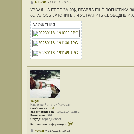
С
IvEnGO
»
21.01.23, 9:36
о
о
УРВАЛ НА ЕБЕЕ ЗА 20$, ПРАВДА ЕЩЁ ЛОГИСТИКА 30
б
оСТАЛОСЬ ЗАТОЧИТЬ , И УСТРАНИТЬ СВОБОДНЫЙ 
щ
е
н
ВЛОЖЕНИЯ
и
е
Volgar
Настоящий знаток (лауреат)
Сообщения:
664
Зарегистрирован:
25.11.14, 22:52
Репутация:
392
Откуда:
город невест.
К
Контактная информация:
о
н
С
Volgar
»
21.01.23, 10:02
т
о