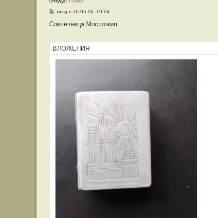
Откуда:
г.Омск
С
im-g
»
16.05.26, 19:24
о
о
Спичечница Мосштамп.
б
щ
е
н
ВЛОЖЕНИЯ
и
е