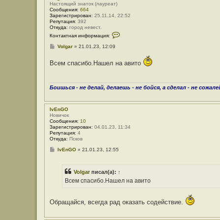
l
Настоящий знаток (лауреат)
g
Сообщения:
664
a
Зарегистрирован:
25.11.14, 22:52
r
Репутация:
392
Откуда:
город невест.
К
Контактная информация:
о
н
С
Volgar
»
21.01.23, 12:09
т
о
а
о
Всем спасибо.Нашел на авито
к
б
т
щ
н
е
а
н
я
и
Боишься - не делай, делаешь - не бойся, а сделал - не сожале
и
е
н
ф
о
IvEnGO
р
Новичок
м
Сообщения:
10
а
Зарегистрирован:
04.01.23, 11:34
ц
Репутация:
4
и
Откуда:
Псков
я
С
IvEnGO
»
21.01.23, 12:55
п
о
о
о
л
б
ь
Volgar
писал(а):
↑
щ
з
е
о
Всем спасибо.Нашел на авито
н
в
и
а
е
т
Обращайся, всегда рад оказать содействие.
е
л
я