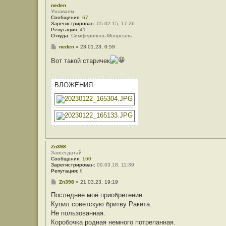
V
neden
o
Узнаваем
l
Сообщения:
67
g
Зарегистрирован:
05.02.15, 17:26
a
Репутация:
41
r
Откуда:
Симферополь-Монреаль
С
neden
»
23.01.23, 0:59
о
о
Вот такой старичек
б
щ
е
н
ВЛОЖЕНИЯ
и
е
Zn398
Завсегдатай
Сообщения:
160
Зарегистрирован:
09.03.18, 11:39
Репутация:
6
С
Zn398
»
21.03.23, 19:19
о
о
Последнее моё приобретение.
б
Купил советскую бритву Ракета.
щ
е
Не пользованная.
н
Коробочка родная немного потрепанная.
и