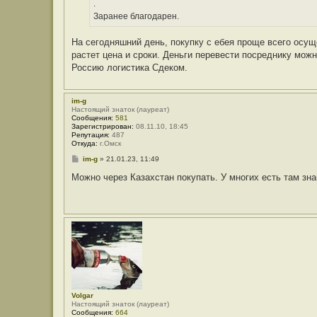
.
т
и
е
е
Заранее благодарен.
л
я
V
На сегодняшний день, покупку с ебея проще всего осуще
o
растет цена и сроки. Деньги перевести посреднику мож
l
g
Россию логистика Сдеком.
a
r
im-g
Настоящий знаток (лауреат)
Сообщения:
581
Зарегистрирован:
08.11.10, 18:45
Репутация:
487
Откуда:
г.Омск
С
im-g
»
21.01.23, 11:49
о
о
Можно через Казахстан покупать. У многих есть там зн
б
щ
е
н
и
е
Volgar
Настоящий знаток (лауреат)
Сообщения:
664