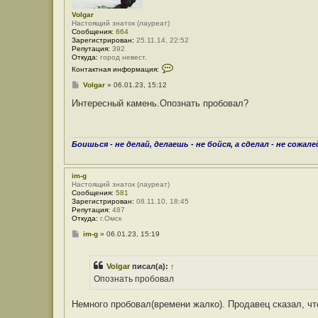
Volgar
Настоящий знаток (лауреат)
Сообщения:
664
Зарегистрирован:
25.11.14, 22:52
Репутация:
392
Откуда:
город невест.
К
Контактная информация:
о
н
С
Volgar
»
06.01.23, 15:12
т
о
а
о
Интересный камень.Опознать пробовал?
к
б
т
щ
н
е
а
н
я
и
Боишься - не делай, делаешь - не бойся, а сделал - не сожале
и
е
н
ф
о
im-g
р
Настоящий знаток (лауреат)
м
Сообщения:
581
а
Зарегистрирован:
08.11.10, 18:45
ц
Репутация:
487
и
Откуда:
г.Омск
я
С
im-g
»
06.01.23, 15:19
п
о
о
о
л
б
ь
Volgar
писал(а):
↑
щ
з
е
о
Опознать пробовал
н
в
и
а
е
Немного пробовал(времени жалко). Продавец сказал, что
т
е