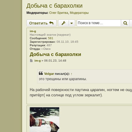
Добыча с барахолки
Модераторы:
Олег Бритва
,
Модераторы
П
Ответить
im-g
Настоящий знаток (лауреат)
Сообщения:
581
Зарегистрирован:
08.11.10, 18:45
Репутация:
487
Откуда:
г.Омск
Добыча с барахолки
С
im-g
»
06.01.23, 14:48
о
о
б
Volgar
писал(а):
↑
щ
е
это трещины или царапины.
н
и
е
На рабочей поверхности паутина царапин, ногтем не о
притёрт( на солнце под углом зеркалит).