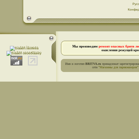
Рус
Конфид
Мы производим
ремонт опасных бритв л
окисления режущей кро
Имя и логотип
BRITVA.ru
принадлежат зарегистриров
сети
"Магазины для парикмахеров"