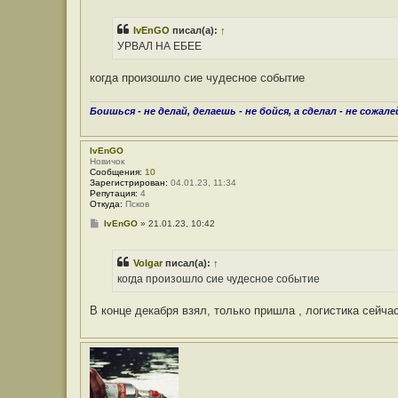
а
о
к
б
т
IvEnGO
писал(а):
↑
щ
н
е
УРВАЛ НА ЕБЕЕ
а
н
я
и
и
е
когда произошло сие чудесное событие
н
ф
о
Боишься - не делай, делаешь - не бойся, а сделал - не сожале
р
м
а
ц
IvEnGO
и
Новичок
я
Сообщения:
10
п
Зарегистрирован:
04.01.23, 11:34
о
Репутация:
4
л
Откуда:
Псков
ь
з
С
IvEnGO
»
21.01.23, 10:42
о
о
в
о
а
б
Volgar
писал(а):
↑
т
щ
е
е
когда произошло сие чудесное событие
л
н
я
и
V
е
В конце декабря взял, только пришла , логистика сейч
o
l
g
a
r