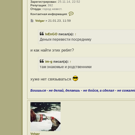
Зарегистрирован:
25.11.14, 22:52
Репутация:
392
Откуда:
город невест.
К
Контактная информация:
о
н
С
Volgar
»
21.01.23, 11:59
т
о
а
о
к
б
т
IvEnGO
писал(а):
↑
щ
н
е
Деньги перевести посреднику
а
н
я
и
и
е
и как найти этих ребят?
н
ф
о
im-g
писал(а):
↑
р
м
там знакомые и родственники
а
ц
и
хуже нет связываться
я
п
о
Боишься - не делай, делаешь - не бойся, а сделал - не сожале
л
ь
з
о
в
а
т
е
л
я
V
o
Volgar