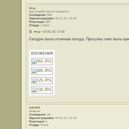
л
я
V
im-g
o
Настоящий знаток (лауреат)
l
Сообщения:
581
g
Зарегистрирован:
08.11.10, 18:45
a
Репутация:
487
r
Откуда:
г.Омск
С
im-g
»
15.01.23, 17:02
о
о
Сегодня была отличная погода. Прогулка тоже была прия
б
щ
е
н
ВЛОЖЕНИЯ
и
е
IvEnGO
Новичок
Сообщения:
10
Зарегистрирован:
04.01.23, 11:34
Репутация:
4
Откуда:
Псков