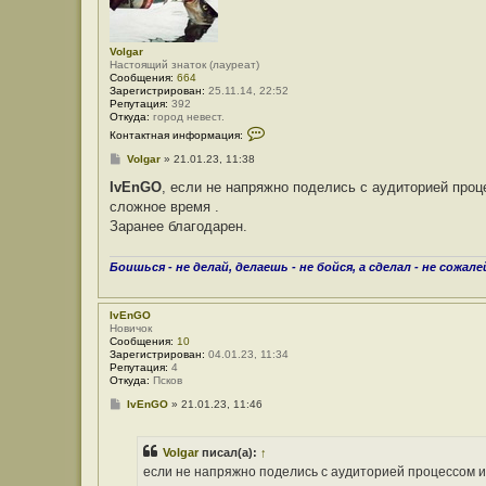
Volgar
Настоящий знаток (лауреат)
Сообщения:
664
Зарегистрирован:
25.11.14, 22:52
Репутация:
392
Откуда:
город невест.
К
Контактная информация:
о
н
С
Volgar
»
21.01.23, 11:38
т
о
а
о
IvEnGO
, если не напряжно поделись с аудиторией проц
к
б
сложное время .
т
щ
н
е
Заранее благодарен.
а
н
я
и
и
е
Боишься - не делай, делаешь - не бойся, а сделал - не сожале
н
ф
о
р
IvEnGO
м
Новичок
а
Сообщения:
10
ц
Зарегистрирован:
04.01.23, 11:34
и
Репутация:
4
я
Откуда:
Псков
п
о
С
IvEnGO
»
21.01.23, 11:46
л
о
ь
о
з
б
Volgar
писал(а):
↑
о
щ
в
е
если не напряжно поделись с аудиторией процессом и 
а
н