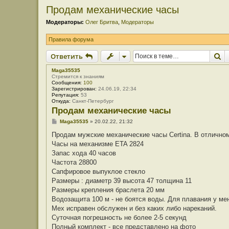
Продам механические часы
Модераторы:
Олег Бритва
,
Модераторы
Правила форума
П
Ответить
Maga35535
Стремится к знаниям
Сообщения:
100
Зарегистрирован:
24.06.19, 22:34
Репутация:
53
Откуда:
Санкт-Петербург
Продам механические часы
С
Maga35535
»
20.02.22, 21:32
о
о
Продам мужские механические часы Certina. В отлично
б
Часы на механизме ETA 2824
щ
е
Запас хода 40 часов
н
Частота 28800
и
е
Сапфировое выпуклое стекло
Размеры : диаметр 39 высота 47 толщина 11
Размеры крепления браслета 20 мм
Водозащита 100 м - не боятся воды. Для плавания у ме
Мех исправен обслужен и без каких либо нареканий.
Суточная погрешность не более 2-5 секунд
Полный комплект - все представлено на фото