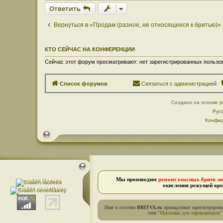
Ответить
Вернуться в «Продам (разное, не относящееся к бритью)»
КТО СЕЙЧАС НА КОНФЕРЕНЦИИ
Сейчас этот форум просматривают: нет зарегистрированных пользов
Список форумов
Связаться с администрацией
Создано на основе
p
Рус
Конфид
Мы производим
ремонт опасных бритв л
окисления режущей кро
Имя и логотип
BRITVA.ru
принадлежат зарегистриров
сети
"Магазины для парикмахеров"