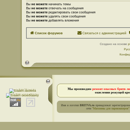
Вы
не можете
начинать темы
Вы
не можете
отвечать на сообщения
Вы
не можете
редактировать свои сообщения
Вы
не можете
удалять свои сообщения
Вы
не можете
добавлять вложения
Список форумов
Связаться с администрацией
Создано на основе
p
Рус
Конфид
Мы производим
ремонт опасных бритв л
окисления режущей кро
Имя и логотип
BRITVA.ru
принадлежат зарегистриров
сети
"Магазины для парикмахеров"