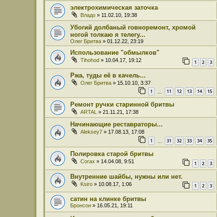
электрохимическая заточка
Владо
» 11.02.10, 19:38
Убогий долбаный говноремонт, хромой
ногой толкаю я телегу...
Олег Бритва
» 01.12.22, 23:19
Использование "обмылков"
Tihohod
» 10.04.17, 19:12
1
2
3
Ржа, туды её в качель...
Олег Бритва
» 15.10.10, 3:37
1
11
12
13
14
15
…
Ремонт ручки старинной бритвы
ARTAL
» 21.11.21, 17:38
Начинающие реставраторы...
Aleksey7
» 17.08.13, 17:08
1
31
32
33
34
35
…
Полировка старой бритвы
Corax
» 14.04.08, 9:51
1
2
3
Внутренние шайбы, нужны или нет.
Ksiro
» 10.08.17, 1:06
1
2
3
сатин на клинке бритвы
Бронсон
» 16.05.21, 19:11