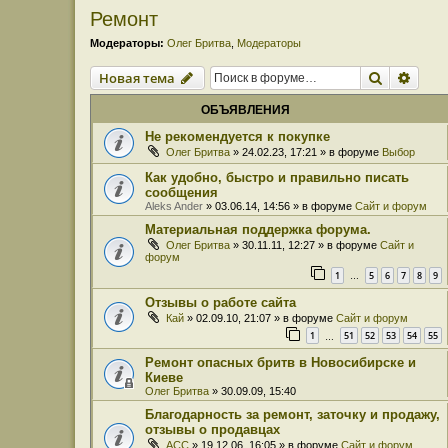
Ремонт
Модераторы:
Олег Бритва
,
Модераторы
Поиск
Расш
Новая тема
ОБЪЯВЛЕНИЯ
Не рекомендуется к покупке
Олег Бритва
» 24.02.23, 17:21 » в форуме
Выбор
Как удобно, быстро и правильно писать
сообщения
Aleks Ander
» 03.06.14, 14:56 » в форуме
Сайт и форум
Материальная поддержка форума.
Олег Бритва
» 30.11.11, 12:27 » в форуме
Сайт и
форум
1
5
6
7
8
9
…
Отзывы о работе сайта
Кай
» 02.09.10, 21:07 » в форуме
Сайт и форум
1
51
52
53
54
55
…
Ремонт опасных бритв в Новосибирске и
Киеве
Олег Бритва
» 30.09.09, 15:40
Благодарность за ремонт, заточку и продажу,
отзывы о продавцах
ACC
» 19.12.06, 16:05 » в форуме
Сайт и форум