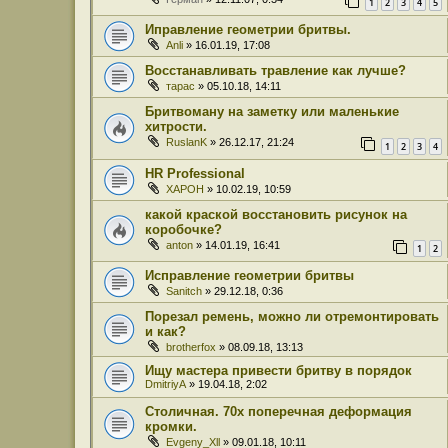
1
2
3
4
5
Иправление геометрии бритвы.
Anli
» 16.01.19, 17:08
Восстанавливать травление как лучше?
тарас
» 05.10.18, 14:11
Бритвоману на заметку или маленькие
хитрости.
RuslanK
» 26.12.17, 21:24
1
2
3
4
HR Professional
XAPOH
» 10.02.19, 10:59
какой краской восстановить рисунок на
коробочке?
anton
» 14.01.19, 16:41
1
2
Исправление геометрии бритвы
Sanitch
» 29.12.18, 0:36
Порезал ремень, можно ли отремонтировать
и как?
brotherfox
» 08.09.18, 13:13
Ищу мастера привести бритву в порядок
DmitriyA
» 19.04.18, 2:02
Столичная. 70х поперечная деформация
кромки.
Evgeny_Xll
» 09.01.18, 10:11