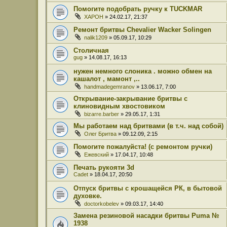
Помогите подобрать ручку к TUCKMAR
XAPOH
» 24.02.17, 21:37
Ремонт бритвы Chevalier Wacker Solingen
nalik1209
» 05.09.17, 10:29
Столичная
gug
» 14.08.17, 16:13
нужен немного слоника . можно обмен на
кашалот , мамонт ,..
handmadegemranov
» 13.06.17, 7:00
Открывание-закрывание бритвы с
клиновидным хвостовиком
bizarre.barber
» 29.05.17, 1:31
Мы работаем над бритвами (в т.ч. над собой)
Олег Бритва
» 09.12.09, 2:15
Помогите пожалуйста! (с ремонтом ручки)
Ежевский
» 17.04.17, 10:48
Печать рукояти 3d
Cadet
» 18.04.17, 20:50
Отпуск бритвы с крошащейся РК, в бытовой
духовке.
doctorkobelev
» 09.03.17, 14:40
Замена резиновой насадки бритвы Puma №
1938