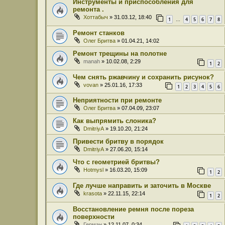
Инструменты и приспособления для
ремонта .
Хоттабыч
» 31.03.12, 18:40
1
4
5
6
7
8
…
Ремонт станков
Олег Бритва
» 01.04.21, 14:02
Ремонт трещины на полотне
manah
» 10.02.08, 2:29
1
2
Чем снять ржавчину и сохранить рисунок?
vovan
» 25.01.16, 17:33
1
2
3
4
5
6
Неприятности при ремонте
Олег Бритва
» 07.04.09, 23:07
Как выпрямить слоника?
DmitriyA
» 19.10.20, 21:24
Привести бритву в порядок
DmitriyA
» 27.06.20, 15:14
Что с геометрией бритвы?
Hotmysl
» 16.03.20, 15:09
1
2
Где лучше направить и заточить в Москве
krasota
» 22.11.15, 22:14
1
2
Восстановление ремня после пореза
поверхности
Герман
» 12.11.07, 0:34