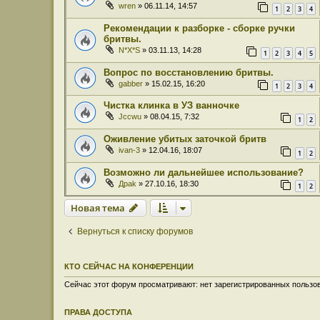
wren
» 06.11.14, 14:57
1
2
3
4
Рекомендации к разборке - сборке ручки
бритвы.
N*X*S
» 03.11.13, 14:28
1
2
3
4
5
Вопрос по восстановлению бритвы.
gabber
» 15.02.15, 16:20
1
2
3
4
Чистка клинка в УЗ ванночке
Jccwu
» 08.04.15, 7:32
1
2
Оживление убитых заточкой бритв
ivan-3
» 12.04.16, 18:07
1
2
Возможно ли дальнейшее использование?
Дрak
» 27.10.16, 18:30
1
2
Новая тема
Вернуться к списку форумов
КТО СЕЙЧАС НА КОНФЕРЕНЦИИ
Сейчас этот форум просматривают: нет зарегистрированных пользов
ПРАВА ДОСТУПА