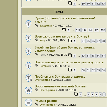
1
59
60
61
62
63
…
ТЕМЫ
Ручка (оправа) бритвы - изготовление/
ремонт
Владимир
» 03.01.07, 21:03
1
148
149
150
151
152
…
Возможно ли востановить бритву?
Yuriy
» 09.03.09, 16:55
1
34
35
36
37
38
…
Заклёпки (пины) для бритв, установка,
изготовление
Гость
» 08.04.07, 18:32
1
63
64
65
66
67
…
Поиск мастеров по заточке и ремонту бритв
Ferante
» 27.06.08, 13:23
1
30
31
32
33
34
…
Проблемы с бритвами в заточку
Олег Бритва
» 22.03.13, 16:38
Восстановление опасной бритвы
Олег Бритва
» 23.04.08, 16:38
1
4
5
6
7
8
…
Ремонт ремня
Олег Бритва
» 24.06.21, 23:32