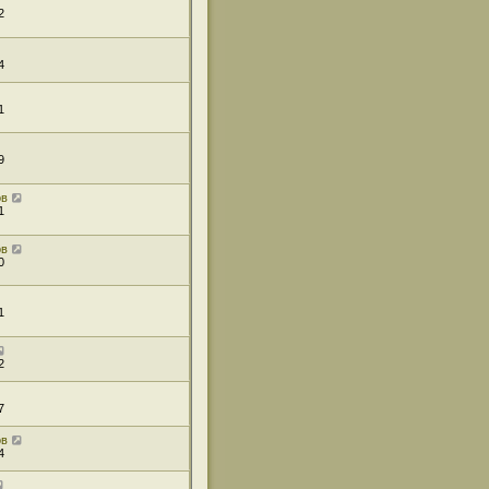
2
4
1
9
ов
1
ов
0
1
2
7
ов
4