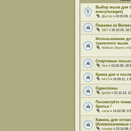
Выбор мыла для 
консультация)
Доктор
» 10.03.09, 
Помазки из Велико
S&T
» 18.10.20, 18:
Использование дл
туалетного мыла.
Wolfram Sievers
» 0
Спиртовые лосьо
Hun
» 15.02.09, 18:
Крема для и посл
lok13
» 16.09.11, 1:
Одеколоны
igorbb
» 21.11.13, 1
Посоветуйте пожа
бритья !
vasia
» 14.02.09, 6:
Камень для остан
(Алюмокалиевые 
холера
» 23.10.08, 