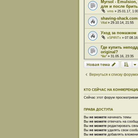
Myrsol - Emulsion,
для и после брить
vms
» 25.01.17, 1:0
shaving-shack.com
Vital
» 29.10.14, 21:55
Уход за помазком
xSPiRiTx
» 07.08.16
Где купить неподд
original?
*ilia*
» 31.05.16, 23:35
Новая тема
Вернуться к списку форумо
КТО СЕЙЧАС НА КОНФЕРЕНЦИ
Сейчас этот форум просматривают
ПРАВА ДОСТУПА
Вы
не можете
начинать темы
Вы
не можете
отвечать на сообщ
Вы
не можете
редактировать сво
Вы
не можете
удалять свои сооб
Вы
не можете
добавлять вложени