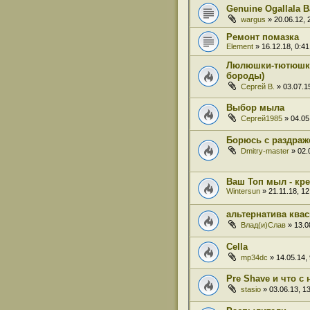
Genuine Ogallala 
wargus
» 20.06.12, 
Ремонт помазка
Element
» 16.12.18, 0:41
Люлюшки-тютюшки 
бороды)
Сергей В.
» 03.07.1
Выбор мыла
Сергей1985
» 04.05
Борюсь с раздра
Dmitry-master
» 02.
Ваш Топ мыл - кр
Wintersun
» 21.11.18, 12
альтернатива ква
Влад(и)Слав
» 13.0
Cella
mp34dc
» 14.05.14, 
Pre Shave и что с
stasio
» 03.06.13, 1