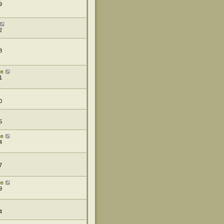
9
2
8
ов
1
0
5
ов
4
7
ов
9
4