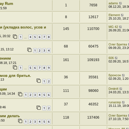
Bay Rum
adams
1
7658
08.12.20, 18:3
21:59
Element
8
12617
25.10.20, 18:2
(укладка волос, усов и
MG 42
145
110700
26.09.20, 21:0
5, 20:32
1
4
5
6
7
8
…
Олег Бритва
68
60475
09.09.20, 23:2
.15, 13:12
1
2
3
4
жением
606
161
109193
02.09.20, 16:5
08.18, 17:21
1
5
6
7
8
9
…
емов для бритья.
Бронсон
36
35581
02.09.20, 1:20
:13
1
2
сцам
Dmitri4
111
98060
24.03.20, 13:3
8.09, 14:34
1
2
3
4
5
6
runastep
37
46352
15.11.19, 18:0
9:46
1
2
 ним делать
Олег Бритва
118
137406
27.10.19, 7:50
3:50
1
2
3
4
5
6