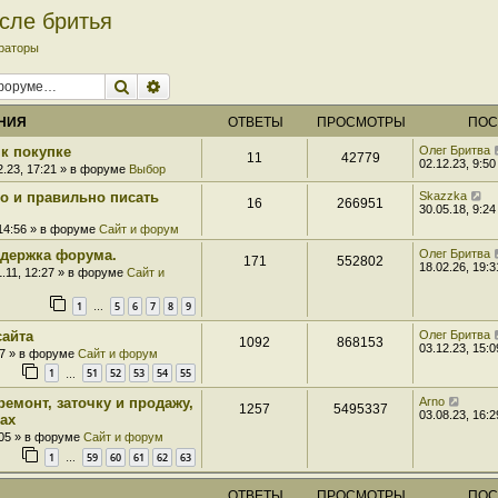
сле бритья
раторы
Поиск
Расширенный поиск
НИЯ
ОТВЕТЫ
ПРОСМОТРЫ
ПОС
к покупке
Олег Бритва
11
42779
02.12.23, 9:50
2.23, 17:21 » в форуме
Выбор
ро и правильно писать
Skazzka
16
266951
30.05.18, 9:24
 14:56 » в форуме
Сайт и форум
держка форума.
Олег Бритва
171
552802
18.02.26, 19:3
1.11, 12:27 » в форуме
Сайт и
1
5
6
7
8
9
…
сайта
Олег Бритва
1092
868153
03.12.23, 15:0
07 » в форуме
Сайт и форум
1
51
52
53
54
55
…
ремонт, заточку и продажу,
Arno
1257
5495337
03.08.23, 16:2
ах
:05 » в форуме
Сайт и форум
1
59
60
61
62
63
…
ОТВЕТЫ
ПРОСМОТРЫ
ПОС