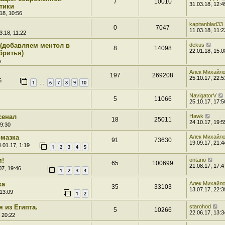
7
10010
31.03.18, 12:4
тики
18, 10:56
kapitanblad33
0
7047
11.03.18, 11:2
3.18, 11:22
(добавляем ментол в
dekus
8
14098
22.01.18, 15:0
бритья)
5
Алек Михайл
197
269208
25.10.17, 22:5
6
1
6
7
8
9
10
…
NavigatorV
5
11066
25.10.17, 17:5
сенал
Hawk
18
25011
24.10.17, 19:5
19:30
омазка
Алек Михайл
91
73630
19.09.17, 21:4
.01.17, 1:19
1
2
3
4
5
я!
ontario
65
100699
21.08.17, 17:4
07, 19:46
1
2
3
4
ка
Алек Михайл
35
33103
13.07.17, 22:3
 13:09
1
2
 из Египта.
starohod
5
10266
22.06.17, 13:3
 20:22