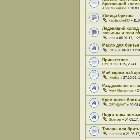
бритвенной косме
Алек Михайлов
» 30.03.
Убийца бритвы
kapitanblad33
» 11.0
Леденящий холод 
лосьоны и гели п/
vms
» 05.01.17, 1:2
Масло для бритья
i3iz
» 26.06.09, 17:5
Приветствие
DYD
» 11.01.15, 23:41
Мой скромный ар
ryrelav
» 27.10.09, 
Раздражение от п
Алек Михайлов
» 24
Крем после брить
CEP}I{AHT
» 09.08.
Подготовка помаз
Siberian
» 04.05.17,
Товары для бритья
starohod
» 21.06.17,