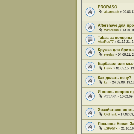
PRORASO
albannach
» 09.03.1
Aftershave для пр
Wintersun
» 13.01.18
Tabac за полцены
AlexRus77
» 01.12.21, 2
Кружка для брить
ryrelav
» 04.09.11, 2
Барбасол или мы
Hawk
» 01.05.15, 13
Как делать пену?
kz.
» 24.09.08, 19:1
И вновь вопрос пр
АЗЗАРА
» 10.02.09,
Хозяйственное м
OldHank
» 17.02.09,
Лосьоны Новая З
xSPiRiTx
» 21.10.16