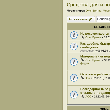
Средства для и по
Модераторы:
Олег Бритва
,
Моде
Новая тема
ОБЪЯВЛЕ
Не рекомендуется 
Олег Бритва
» 24.0
Как удобно, быст
сообщения
Aleks Ander
» 03.06.14,
Материальная под
Олег Бритва
» 30.1
форум
Отзывы о работе 
Кай
» 02.09.10, 21:
Благодарность за 
отзывы о продавц
ACC
» 19.12.06, 16
ТЕМЫ