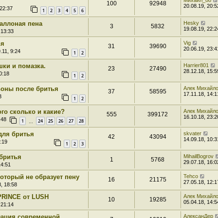
Михаил_88
100
92948
20.08.19, 20:5
 22:37
1
2
3
4
5
6
аллоная пена
Hesky
3
5832
19.08.19, 22:2
 13:33
ья
Vig
31
39690
20.06.19, 23:4
.11, 9:24
1
2
шки и помазка.
Harrier801
23
27490
28.12.18, 15:5
0:18
1
2
оны после бритья
Алек Михайл
37
58595
17.11.18, 14:1
3
1
2
ого сколько и какие?
Алек Михайл
555
399172
16.10.18, 23:2
:48
1
24
25
26
27
28
…
для бритья
skvater
42
43094
14.09.18, 10:3
:19
1
2
3
 бритья
MihailBogrov
1
5768
29.07.18, 16:0
14:51
который не образует пену
Tehco
16
21175
27.05.18, 12:1
, 18:58
PRINCE от LUSH
Алек Михайл
10
19285
05.04.18, 14:5
 21:14
зация современной
АлексанДер