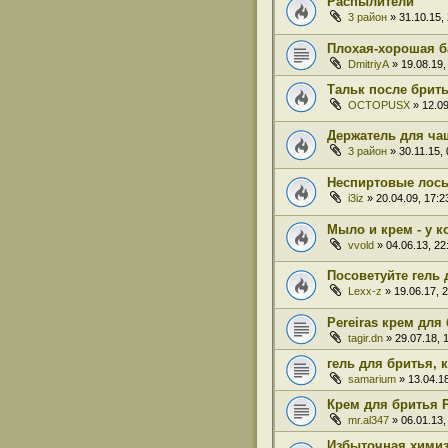
Распылители
3 район
» 31.10.15,
Плохая-хорошая б
DmitriyA
» 19.08.19,
Тальк после брит
OCTOPUSX
» 12.09
Держатель для ча
3 район
» 30.11.15, 
Неспиртовые лось
i3iz
» 20.04.09, 17:2
Мыло и крем - у к
vvold
» 04.06.13, 22
Посоветуйте гель 
Lexx-z
» 19.06.17, 2
Pereiras крем для
tagir.dn
» 29.07.18, 
гель для бритья, 
samarium
» 13.04.18
Крем для бритья 
mr.al347
» 06.01.13,
Избыточная хими