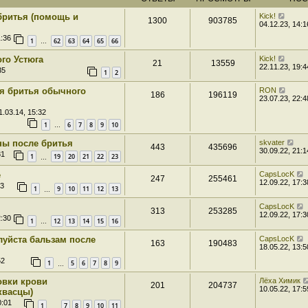
бритья (помощь и
Kick!
1300
903785
04.12.23, 14:1
1:36
1
62
63
64
65
66
…
го Устюга
Kick!
21
13559
22.11.23, 19:4
35
1
2
я бритья обычного
RON
186
196119
23.07.23, 22:4
1.03.14, 15:32
1
6
7
8
9
10
…
ны после бритья
skvater
443
435696
30.09.22, 21:1
31
1
19
20
21
22
23
…
е
CapsLocK
247
255461
12.09.22, 17:3
33
1
9
10
11
12
13
…
CapsLocK
313
253285
12.09.22, 17:3
2:30
1
12
13
14
15
16
…
луйста бальзам после
CapsLocK
163
190483
18.05.22, 13:5
52
1
5
6
7
8
9
…
овки крови
Лёха Химик
201
204737
10.05.22, 17:5
квасцы)
0:01
1
7
8
9
10
11
…