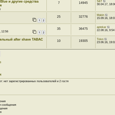
 Blue и другие средства
S&T
7
14945
30.04.17, 18:0
я
0
Makin
25
32776
15.09.16, 18:0
1
2
aptekar
35
36475
22.08.16, 9:54
, 12:56
1
2
ельный after shave TABAC
Toivo
10
19305
23.06.16, 19:0
в
И
: нет зарегистрированных пользователей и 2 гостя
ения
и сообщения
щения
я