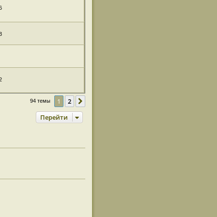
6
3
2
1
2
След.
94 темы
Перейти