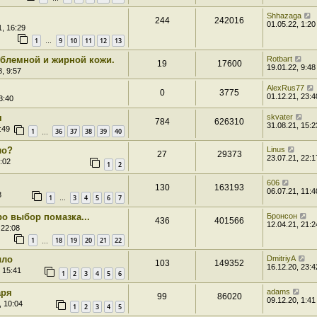
Shhazaga
244
242016
01.05.22, 1:20
1, 16:29
1
9
10
11
12
13
…
облемной и жирной кожи.
Rotbart
19
17600
19.01.22, 9:48
, 9:57
AlexRus77
0
3775
01.12.21, 23:4
3:40
я
skvater
784
626310
31.08.21, 15:2
:49
1
36
37
38
39
40
…
ло?
Linus
27
29373
23.07.21, 22:1
:02
1
2
606
130
163193
06.07.21, 11:4
8
1
3
4
5
6
7
…
о выбор помазка...
Бронсон
436
401566
12.04.21, 21:2
 22:08
1
18
19
20
21
22
…
ыло
DmitriyA
103
149352
16.12.20, 23:4
 15:41
1
2
3
4
5
6
аря
adams
99
86020
09.12.20, 1:41
, 10:04
1
2
3
4
5