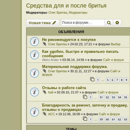
Средства для и после бритья
Модераторы:
Олег Бритва
,
Модераторы
Поиск
Расш
Новая тема
ОБЪЯВЛЕНИЯ
Не рекомендуется к покупке
Олег Бритва
» 24.02.23, 17:21 » в форуме
Выбор
Как удобно, быстро и правильно писать
сообщения
Aleks Ander
» 03.06.14, 14:56 » в форуме
Сайт и форум
Материальная поддержка форума.
Олег Бритва
» 30.11.11, 12:27 » в форуме
Сайт и
форум
1
5
6
7
8
9
…
Отзывы о работе сайта
Кай
» 02.09.10, 21:07 » в форуме
Сайт и форум
1
51
52
53
54
55
…
Благодарность за ремонт, заточку и продажу,
отзывы о продавцах
ACC
» 19.12.06, 16:05 » в форуме
Сайт и форум
1
59
60
61
62
63
…
ТЕМЫ