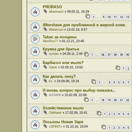
PRORASO
albannach
» 09.03.11, 16:29
1
9
10
11
12
13
…
Aftershave для проблемной и жирной кожи.
Wintersun
» 13.01.18, 9:57
Tabac за полцены
AlexRus77
» 01.12.21, 23:40
Кружка для бритья
ryrelav
» 04.09.11, 2:49
1
36
37
38
39
40
…
Барбасол или мыло?
Hawk
» 01.05.15, 13:02
1
2
Как делать пену?
kz.
» 24.09.08, 19:18
1
3
4
5
6
7
…
И вновь вопрос про выбор помазка...
АЗЗАРА
» 10.02.09, 22:08
1
18
19
20
21
22
…
Хозяйственное мыло
OldHank
» 17.02.09, 15:41
1
2
3
4
5
6
Лосьоны Новая Заря
xSPiRiTx
» 21.10.16, 10:04
1
2
3
4
5