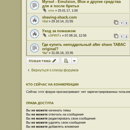
Myrsol - Emulsion, Blue и другие средства
для и после бритья
vms
» 25.01.17, 1:00
shaving-shack.com
Vital
» 29.10.14, 21:55
1
2
Уход за помазком
xSPiRiTx
» 07.08.16, 12:56
1
2
Где купить неподдельный after shave TABAC
original?
*ilia*
» 31.05.16, 23:35
Новая тема
Вернуться к списку форумов
КТО СЕЙЧАС НА КОНФЕРЕНЦИИ
Сейчас этот форум просматривают: нет зарегистрированных пользов
ПРАВА ДОСТУПА
Вы
не можете
начинать темы
Вы
не можете
отвечать на сообщения
Вы
не можете
редактировать свои сообщения
Вы
не можете
удалять свои сообщения
Вы
не можете
добавлять вложения