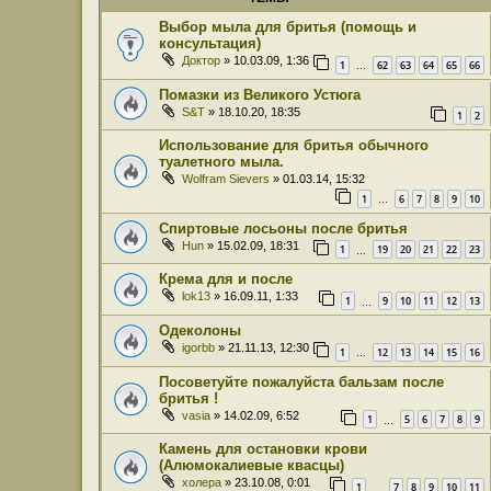
Выбор мыла для бритья (помощь и
консультация)
Доктор
» 10.03.09, 1:36
1
62
63
64
65
66
…
Помазки из Великого Устюга
S&T
» 18.10.20, 18:35
1
2
Использование для бритья обычного
туалетного мыла.
Wolfram Sievers
» 01.03.14, 15:32
1
6
7
8
9
10
…
Спиртовые лосьоны после бритья
Hun
» 15.02.09, 18:31
1
19
20
21
22
23
…
Крема для и после
lok13
» 16.09.11, 1:33
1
9
10
11
12
13
…
Одеколоны
igorbb
» 21.11.13, 12:30
1
12
13
14
15
16
…
Посоветуйте пожалуйста бальзам после
бритья !
vasia
» 14.02.09, 6:52
1
5
6
7
8
9
…
Камень для остановки крови
(Алюмокалиевые квасцы)
холера
» 23.10.08, 0:01
1
7
8
9
10
11
…