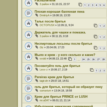
Распылители
3 район
» 31.10.15, 22:37
1
2
3
4
5
6
Плохая-хорошая баллоная пена
DmitriyA
» 19.08.19, 13:33
Тальк после бритья
OCTOPUSX
» 12.09.11, 9:24
1
2
Держатель для чашки и помазка.
3 район
» 30.11.15, 0:18
1
2
Неспиртовые лосьоны после бритья
i3iz
» 20.04.09, 17:23
1
2
Мыло и крем - у кого сколько и какие?
vvold
» 04.06.13, 22:48
1
24
25
26
27
28
…
Посоветуйте гель для бритья
Lexx-z
» 19.06.17, 2:19
1
2
3
Pereiras крем для бритья
tagir.dn
» 29.07.18, 14:51
гель для бритья, который не образует пену
samarium
» 13.04.18, 18:58
Крем для бритья PRINCE от LUSH
mr.al347
» 06.01.13, 21:14
Избыточная химизация современной