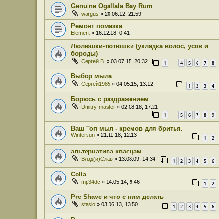
Genuine Ogallala Bay Rum
wargus
» 20.06.12, 21:59
Ремонт помазка
Element
» 16.12.18, 0:41
Люлюшки-тютюшки (укладка волос, усов и
бороды)
Сергей В.
» 03.07.15, 20:32
1
4
5
6
7
8
…
Выбор мыла
Сергей1985
» 04.05.15, 13:12
1
2
3
4
Борюсь с раздражением
Dmitry-master
» 02.08.18, 17:21
1
5
6
7
8
9
…
Ваш Топ мыл - кремов для бритья.
Wintersun
» 21.11.18, 12:13
1
2
альтернатива квасцам
Влад(и)Слав
» 13.08.09, 14:34
1
2
3
4
5
6
Cella
mp34dc
» 14.05.14, 9:46
1
2
Pre Shave и что с ним делать
stasio
» 03.06.13, 13:50
1
2
3
4
5
6