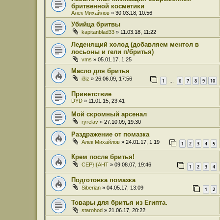
бритвенной косметики
Алек Михайлов
» 30.03.18, 10:56
Убийца бритвы
kapitanblad33
» 11.03.18, 11:22
Леденящий холод (добавляем ментол в
лосьоны и гели п/бритья)
vms
» 05.01.17, 1:25
Масло для бритья
i3iz
» 26.06.09, 17:56
1
6
7
8
9
10
…
Приветствие
DYD
» 11.01.15, 23:41
Мой скромный арсенал
ryrelav
» 27.10.09, 19:30
Раздражение от помазка
Алек Михайлов
» 24.01.17, 1:19
1
2
3
4
5
Крем после бритья!
CEP}I{AHT
» 09.08.07, 19:46
1
2
3
4
Подготовка помазка
Siberian
» 04.05.17, 13:09
1
2
Товары для бритья из Египта.
starohod
» 21.06.17, 20:22