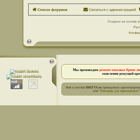
Список форумов
Связаться с администрацией
Создано на основе
p
Рус
Конфид
Мы производим
ремонт опасных бритв л
окисления режущей кро
Имя и логотип
BRITVA.ru
принадлежат зарегистриров
сети
"Магазины для парикмахеров"