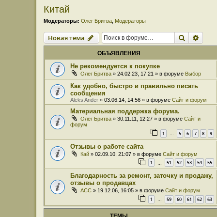
Китай
Модераторы:
Олег Бритва
,
Модераторы
Поиск
Расш
Новая тема
ОБЪЯВЛЕНИЯ
Не рекомендуется к покупке
Олег Бритва
» 24.02.23, 17:21 » в форуме
Выбор
Как удобно, быстро и правильно писать
сообщения
Aleks Ander
» 03.06.14, 14:56 » в форуме
Сайт и форум
Материальная поддержка форума.
Олег Бритва
» 30.11.11, 12:27 » в форуме
Сайт и
форум
1
5
6
7
8
9
…
Отзывы о работе сайта
Кай
» 02.09.10, 21:07 » в форуме
Сайт и форум
1
51
52
53
54
55
…
Благодарность за ремонт, заточку и продажу,
отзывы о продавцах
ACC
» 19.12.06, 16:05 » в форуме
Сайт и форум
1
59
60
61
62
63
…
ТЕМЫ