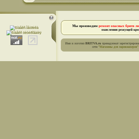
Мы производим
ремонт опасных бритв л
окисления режущей кро
Имя и логотип
BRITVA.ru
принадлежат зарегистриров
сети
"Магазины для парикмахеров"