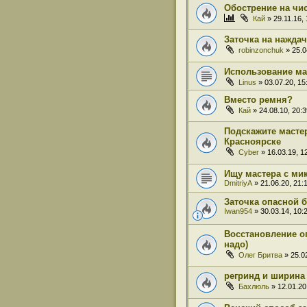
Обострение на чи
Кай
» 29.11.16, 
Заточка на нажда
robinzonchuk
» 25.0
Использование ма
Linus
» 03.07.20, 15
Вместо ремня?
Кай
» 24.08.10, 20:3
Подскажите мастер
Красноярске
Cyber
» 16.03.19, 1
Ищу мастера с мик
DmitriyA
» 21.06.20, 21:
Заточка опасной 
Iwan954
» 30.03.14, 10:
Восстановление о
надо)
Олег Бритва
» 25.02
регринд и ширина
Бахлюль
» 12.01.20