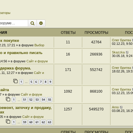
раторы
Поиск
Расширенный поиск
НИЯ
ОТВЕТЫ
ПРОСМОТРЫ
ПОС
к покупке
Олег Бритва
11
42764
02.12.23, 9:50
2.23, 17:21 » в форуме
Выбор
ро и правильно писать
Skazzka
16
266936
30.05.18, 9:24
 14:56 » в форуме
Сайт и форум
держка форума.
Олег Бритва
171
552742
18.02.26, 19:3
1.11, 12:27 » в форуме
Сайт и
1
5
6
7
8
9
…
сайта
Олег Бритва
1092
868100
03.12.23, 15:0
07 » в форуме
Сайт и форум
1
51
52
53
54
55
…
ремонт, заточку и продажу,
Arno
1257
5495270
03.08.23, 16:2
ах
:05 » в форуме
Сайт и форум
1
59
60
61
62
63
…
ОТВЕТЫ
ПРОСМОТРЫ
ПОС