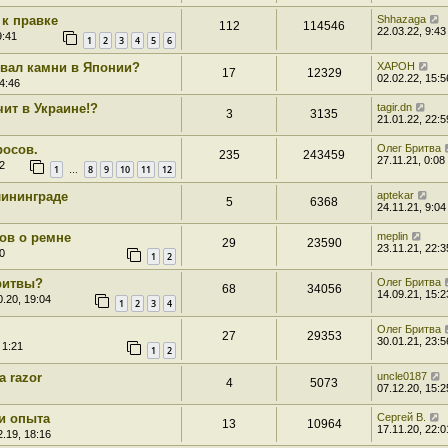
 к правке
Shhazaga
112
114546
22.03.22, 9:43
9:41
1
2
3
4
5
6
ывал камни в Японии?
XAPOH
17
12329
02.02.22, 15:5
4:46
ит в Украине!?
tagir.dn
3
3135
21.01.22, 22:5
росов.
Олег Бритва
235
243459
27.11.21, 0:08
2
1
8
9
10
11
12
…
лининграде
aptekar
5
6368
24.11.21, 9:04
ов о ремне
meplin
29
23590
23.11.21, 22:3
0
1
2
ритвы?
Олег Бритва
68
34056
14.09.21, 15:2
.20, 19:04
1
2
3
4
Олег Бритва
27
29353
30.01.21, 23:5
 1:21
1
2
a razor
uncle0187
4
5073
07.12.20, 15:2
 и опыта
Сергей В.
13
10964
17.11.20, 22:0
.19, 18:16