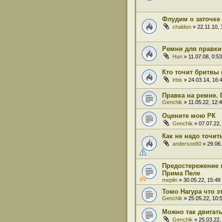
Флудим о заточке 
chaldon
» 22.11.10, 
Ремни для правки
Hun
» 11.07.08, 0:53
Кто точит бритвы 
irbis
» 24.03.14, 16:
Правка на ремне.
Genchik
» 11.05.22, 12:
Оцените мою РК
Genchik
» 07.07.22,
Как не надо точит
anderson80
» 29.06.
Предостережение 
Прима Пеле
meplin
» 30.05.22, 15:48
Томо Нагура что э
Genchik
» 25.05.22, 10:
Можно так двигать
Genchik
» 25.03.22,