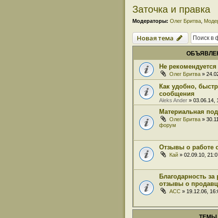
Заточка и правка
Модераторы:
Олег Бритва
,
Моде
Новая тема
ОБЪЯВЛЕ
Не рекомендуется 
Олег Бритва
» 24.0
Как удобно, быст
сообщения
Aleks Ander
» 03.06.14,
Материальная под
Олег Бритва
» 30.1
форум
Отзывы о работе 
Кай
» 02.09.10, 21:
Благодарность за 
отзывы о продавц
ACC
» 19.12.06, 16
ТЕМЫ