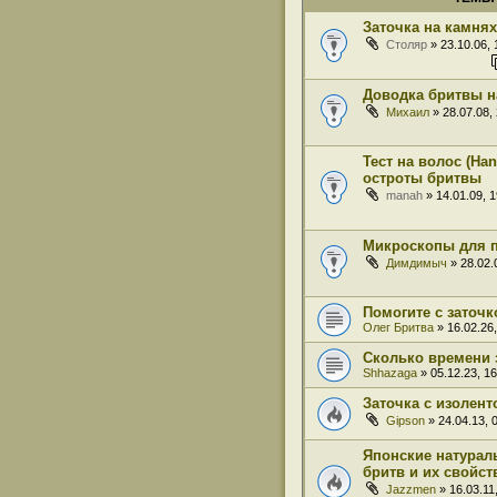
Заточка на камнях
Столяр
» 23.10.06, 
Доводка бритвы н
Михаил
» 28.07.08,
Тест на волос (Han
остроты бритвы
manah
» 14.01.09, 1
Микроскопы для 
Димдимыч
» 28.02.
Помогите с заточк
Олег Бритва
» 16.02.26,
Сколько времени 
Shhazaga
» 05.12.23, 16
Заточка с изолент
Gipson
» 24.04.13, 
Японские натурал
бритв и их свойст
Jazzmen
» 16.03.11,