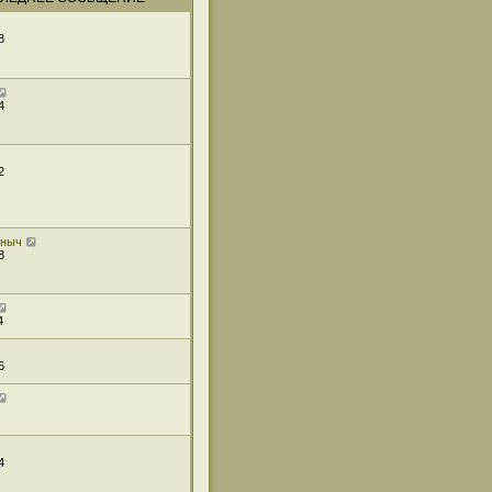
8
4
2
иныч
8
4
6
4