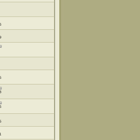
6
9
5
3
6
5
1