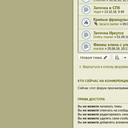
EvilDead
» 10.11.18, 12:
Заточка в СПб
Vogel
» 13.10.18, 9:49
Кривые французы
bizarre.barber
» 09.0
Заточка Иркутск
Dmitry-master
» 01.09.18
Финиш клина с у
marduk
» 25.06.18, 10:1
Новая тема
Вернуться к списку форумо
КТО СЕЙЧАС НА КОНФЕРЕНЦИ
Сейчас этот форум просматривают
ПРАВА ДОСТУПА
Вы
не можете
начинать темы
Вы
не можете
отвечать на сообщ
Вы
не можете
редактировать сво
Вы
не можете
удалять свои сооб
Вы
не можете
добавлять вложени