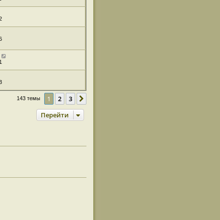
2
6
1
3
1
2
3
След.
143 темы
Перейти