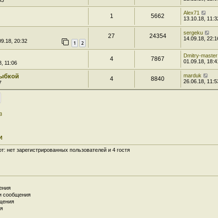
53
Alex71
1
5662
13.10.18, 11:3
sergeku
27
24354
14.09.18, 22:1
9.18, 20:32
1
2
Dmitry-master
4
7867
01.09.18, 18:4
, 11:06
лыбкой
marduk
4
8840
26.06.18, 11:5
7
в
И
: нет зарегистрированных пользователей и 4 гостя
ения
и сообщения
щения
я