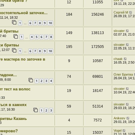
точки бритв ?
tork
12
11055
19.11.19, 22:2
:29
остоятельной заточке...
Сергей М
184
156246
26.09.19, 17:1
11.14, 18:32
1
6
7
8
9
10
…
ой бритвы
skvater
149
138113
02.07.19, 21:0
7:40
1
4
5
6
7
8
…
ки бритвы
skvater
195
172505
22.05.19, 11:1
, 12:07
1
6
7
8
9
10
…
е мастера по заточке в
chaak
9
10587
16.05.19, 2:50
ладони...
Олег Бритва
74
69801
26.04.19, 14:1
09, 8:00
1
2
3
4
т тест на волос
skvater
19
18147
10.04.19, 22:4
2:33
ться в камнях
skvater
59
51314
29.03.19, 16:2
.17, 16:30
1
2
3
бритвы Казань
Anikeev
4
7572
29.01.19, 19:2
3
Кемерово?
Vogel
15
15037
21.11.18, 12:0