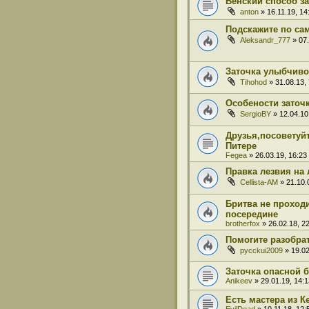
Венский способ за
anton
» 16.11.19, 14
Подскажите по сам
Aleksandr_777
» 07.
Заточка улыбчив
Tihohod
» 31.08.13, 
Особености заточ
SergioBY
» 12.04.10
Друзья,посоветуйт
Питере
Fegea
» 26.03.19, 16:23
Правка лезвия на 
Cellista-AM
» 21.10.
Бритва не проходи
посередине
brotherfox
» 26.02.18, 2
Помогите разобра
pycckui2009
» 19.02
Заточка опасной 
Anikeev
» 29.01.19, 14:1
Есть мастера из 