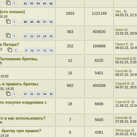
1
82
83
84
85
86
…
(что попало)
Yuri_
1833
1121149
04.03.23, 22:3
15:10
1
88
89
90
91
92
…
anton
483
403620
12.02.23, 20:5
1
21
22
23
24
25
…
в Питере?
Павел Е.
252
184899
09.02.23, 10:4
43
1
9
10
11
12
13
…
 Положение бритвы.
Григорий Д
12
6225
02.01.23, 3:33
45
Genchik
10
5401
08.07.22, 16:5
 10:02
ь и править бритвы
Сергей В.
682
404208
04.07.22, 20:5
15, 14:33
1
31
32
33
34
35
…
по покупке кордована с
Сергей В.
18
6606
11.06.22, 21:0
то и как использовать?
Genchik
7
5645
27.05.22, 9:29
56
 бритву при правке?
Shhazaga
6
4281
26.03.22, 9:11
 14:19