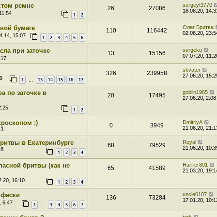
стом ремне
sergeyt3770
26
27086
18.08.20, 14:3
11:54
1
2
чной бумаге
Олег Бритва
110
116442
02.08.20, 23:5
4.14, 15:07
1
2
3
4
5
6
сла при заточке
sergeku
13
15156
07.07.20, 11:2
:17
skvater
326
239958
27.06.20, 15:2
9
1
13
14
15
16
17
…
а по заточке в
goblin1965
20
17495
27.06.20, 2:08
2:25
1
2
роскопом :)
DmitriyA
0
3949
21.06.20, 21:1
13
бритвы в Екатеринбурге
Royal
68
79529
21.06.20, 10:3
28
1
2
3
4
пасной бритвы (как не
Harrier801
65
41589
21.03.20, 19:1
.20, 16:10
1
2
3
4
 фаски
uncle0187
136
73284
17.01.20, 10:1
, 6:47
1
3
4
5
6
7
…