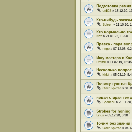
Подготовка ремня
unICS
» 15.12.10, 1
Кто-нибудь заказ
Spleen
» 21.10.20, 1
Кто нормально точ
Neff
» 21.01.22, 16:50
Правка - пара воп
ringo
» 07.12.06, 0:2
Ищу мастера в Ка
Dmitri4
» 11.02.19, 15:45
Несколько вопрос
kirkir
» 05.03.19, 8:4
Почему тупятся б
Олег Бритва
» 31.10
новая старая тема
Бронсон
» 25.11.20,
Strokes for honing 
Linus
» 05.12.20, 0:38
Точим без знаний
Олег Бритва
» 04.12