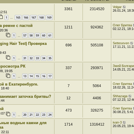
Volgar
3361
2314520
26.01.24, 18:3
12:51
1
165
166
167
168
169
…
а ремне с пастой
Олег Бритва
1211
924362
02.12.21, 18:1
 20:36
1
57
58
59
60
61
…
ging Hair Test) Проверка
Setteseven
696
505108
17.11.21, 11:2
9:43
1
31
32
33
34
35
…
просмотра РК
Змей Болгар
337
293971
14.05.21, 21:4
09, 19:05
1
13
14
15
16
17
…
ой в Екатиренбурге.
Олег Бритва
7
5064
18.02.26, 11:2
 18:40
занимает заточка бритвы?
Shhazaga
12
4406
07.12.23, 12:4
:44
ой
Олег Бритва
473
326275
30.08.23, 5:41
0:07
1
20
21
22
23
24
…
ьные водные камни для
ivan-3
1714
1316412
20.05.23, 19:4
ва
 22:11