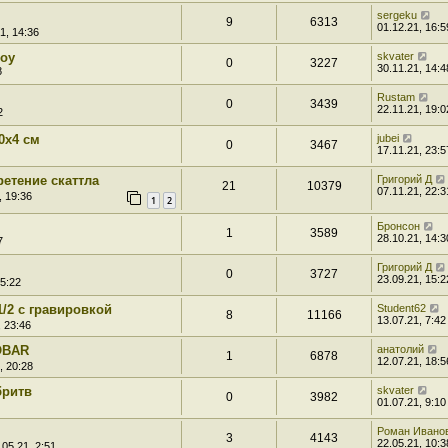
sergeku
9
6313
01.12.21, 16:5
1, 14:36
boy
skvater
0
3227
30.11.21, 14:4
8
Rustam
0
3439
22.11.21, 19:0
2
0x4 см
jubei
0
3467
17.11.21, 23:5
етение скаттла
Григорий Д
21
10379
07.11.21, 22:3
, 19:36
1
2
Бронсон
1
3589
28.10.21, 14:3
7
Григорий Д
0
3727
23.09.21, 15:2
15:22
1/2 с гравировкой
Student62
8
11166
13.07.21, 7:42
, 23:46
KOBAR
анатолий
1
6878
12.07.21, 18:5
, 20:28
бритв
skvater
0
3982
01.07.21, 9:10
Роман Ивано
3
4143
22.05.21, 10:3
.05.21, 2:51