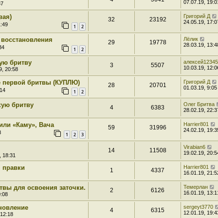
07.07.19, 19:0
37
вая)
Григорий Д
32
23192
24.05.19, 17:0
1:49
1
2
 восстановления
Лёлик
29
19778
28.03.19, 13:4
34
1
2
ую бритву
алексей12345
3
5507
10.03.19, 12:0
9, 20:58
 первой бритвы (КУПЛЮ)
Григорий Д
28
20701
01.03.19, 9:05
:14
1
2
кую бритву
Олег Бритва
4
6383
28.02.19, 22:3
или «Каму», Вача
Harrier801
59
31996
24.02.19, 19:3
8
1
2
3
Virabian6
14
11508
19.02.19, 20:5
, 18:31
 правки
Harrier801
1
4337
16.01.19, 21:5
твы для освоения заточки.
Темерлан
2
6126
16.01.19, 13:1
0:08
новление
sergeyt3770
4
6315
12.01.19, 19:4
 12:18