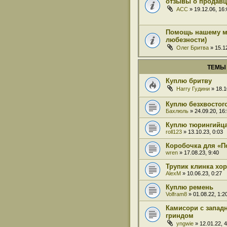
отзывы о продавц
ACC
» 19.12.06, 16
Помощь нашему му
любезности)
Олег Бритва
» 15.12
ТЕМЫ
Куплю бритву
Harry Гудини
» 18.1
Куплю безхвостог
Бахлюль
» 24.09.20, 16
Куплю тюрингийц
roll123
» 13.10.23, 0:03
Коробочка для «П
wren
» 17.08.23, 9:40
Трупик клинка хо
AlexM
» 10.06.23, 0:27
Куплю ремень
Volfram8
» 01.08.22, 1:2
Камисори с запад
гриндом
yngwie
» 12.01.22, 4