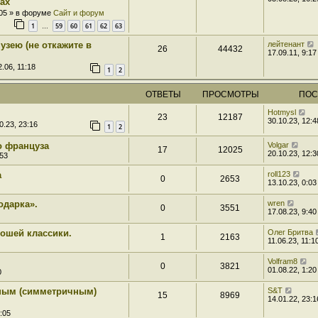
ах
:05 » в форуме
Сайт и форум
1
59
60
61
62
63
…
зею (не откажите в
лейтенант
26
44432
17.09.11, 9:17
.06, 11:18
1
2
ОТВЕТЫ
ПРОСМОТРЫ
ПОС
Hotmysl
23
12187
30.10.23, 12:4
0.23, 23:16
1
2
о француза
Volgar
17
12025
20.10.23, 12:3
:53
а
roll123
0
2653
13.10.23, 0:03
одарка».
wren
0
3551
17.08.23, 9:40
рошей классики.
Олег Бритва
1
2163
11.06.23, 11:1
Volfram8
0
3821
01.08.22, 1:20
0
ным (симметричным)
S&T
15
8969
14.01.22, 23:1
:05