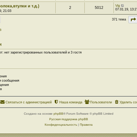
ока,втулки и т.д.)
Vig
2
5012
07.01.19, 13:2
9, 21:03
371 тема
в
И
: нет зарегистрированных пользователей и 3 гостя
ения
и сообщения
щения
я
Связаться с администрацией
Наша команда
Пользователи
Удалить co
Создано на основе
phpBB
® Forum Software © phpBB Limited
Русская поддержка phpBB
Конфиденциальность
|
Правила