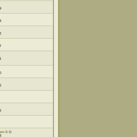
9
8
2
7
1
0
2
6
вич Б
8