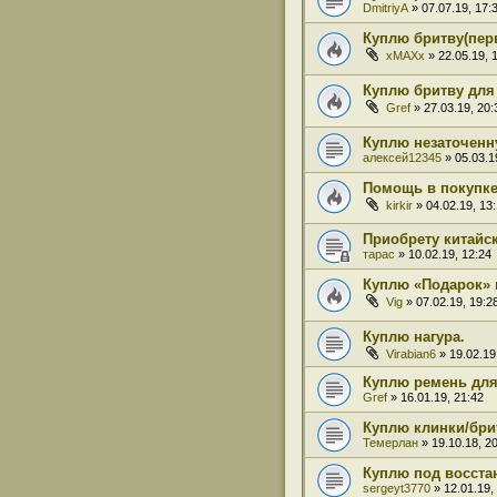
DmitriyA
» 07.07.19, 17:
Куплю бритву(пер
xMAXx
» 22.05.19, 
Куплю бритву для
Gref
» 27.03.19, 20:
Куплю незаточенн
алексей12345
» 05.03.1
Помощь в покупке
kirkir
» 04.02.19, 13
Приобрету китайс
тарас
» 10.02.19, 12:24
Куплю «Подарок» 
Vig
» 07.02.19, 19:2
Куплю нагура.
Virabian6
» 19.02.19
Куплю ремень для
Gref
» 16.01.19, 21:42
Куплю клинки/бри
Темерлан
» 19.10.18, 2
Куплю под восста
sergeyt3770
» 12.01.19,