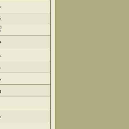
7
7
5
7
2
0
8
3
9