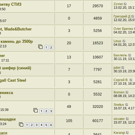
ритву СТИЗ
Zzmei
17
29570
13.02.20, 15:1
3:50
Григорий Д
0
4859
12.02.20, 15:0
15:07
ot, Wade&Butcher
Олег Бритва
3
5256
04.02.20, 13:4
3
камень до 3500р
Linus
20
16523
04.01.20, 12:3
22:13
1
2
her
Бахлюль
13
10607
30.11.19, 13:1
 17:11
 шифер (синий)
jubei
7
7797
30.10.19, 23:3
6
ll Cast Steel
Сергей В.
3
5281
27.10.19, 16:2
Феникса
firemen
0
5532
08.08.19, 14:2
3
Snelius
49
32020
16.07.19, 4:17
 15:39
1
2
3
лошадки
skvater
105
60177
15.07.19, 12:2
23:24
1
2
3
4
5
6
катл
Karangi
4
5641