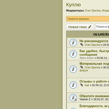
Куплю
Модераторы:
Олег Бритва
,
Моде
Правила форума
Новая тема
ОБЪЯВЛЕ
Не рекомендуется 
Олег Бритва
» 24.0
Как удобно, быст
сообщения
Aleks Ander
» 03.06.14,
Материальная под
Олег Бритва
» 30.1
форум
Отзывы о работе 
Кай
» 02.09.10, 21:
Обратите внимани
Vitamin Z
» 18.01.07, 20
Благодарность за 