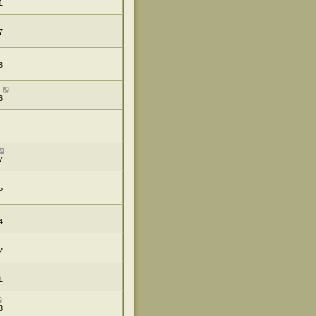
1
7
8
6
7
5
4
2
1
3