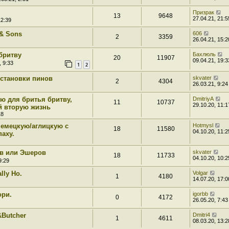
Призрак
13
9648
27.04.21, 21:5
12:39
 & Sons
606
2
3359
26.04.21, 15:2
бритву
Бахлюль
20
11907
09.04.21, 19:3
, 9:33
1
2
становки пинов
skvater
2
4304
26.03.21, 9:24
ю для бритья бритву,
DmitriyA
11
10737
29.10.20, 11:1
й вторую жизнь
18
емецкую/аглицкую с
Hotmysl
18
11580
04.10.20, 11:2
аху.
в или Эшеров
skvater
18
11733
04.10.20, 10:2
9:29
lly Ho.
Volgar
1
4180
14.07.20, 17:0
ори.
igorbb
0
4172
26.05.20, 7:43
Butcher
Dmitri4
1
4611
08.03.20, 13:2