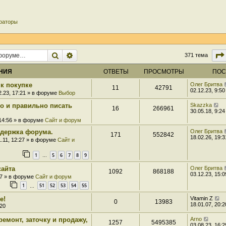
раторы
Поиск
Расширенный поиск
371 тема
НИЯ
ОТВЕТЫ
ПРОСМОТРЫ
ПОС
к покупке
Олег Бритва
11
42791
02.12.23, 9:50
2.23, 17:21 » в форуме
Выбор
ро и правильно писать
Skazzka
16
266961
30.05.18, 9:24
 14:56 » в форуме
Сайт и форум
держка форума.
Олег Бритва
171
552842
18.02.26, 19:3
1.11, 12:27 » в форуме
Сайт и
1
5
6
7
8
9
…
сайта
Олег Бритва
1092
868188
03.12.23, 15:0
07 » в форуме
Сайт и форум
1
51
52
53
54
55
…
е!
Vitamin Z
0
13983
18.01.07, 20:2
:20
ремонт, заточку и продажу,
Arno
1257
5495385
03.08.23, 16:2