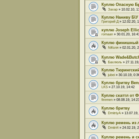
Куплю Опасную Б
Захар
» 10.02.10, 1
Куплю Наниву Б\У
Григорий Д
» 12.02.20, 
куплю Joseph Elli
romaan
» 30.01.20, 16:4
Куплю финишный 
NiКоля
» 02.01.20, 
Куплю Wade&Butc
Бахлюль
» 27.11.19,
Куплю Тюрингский
jubei
» 30.10.19, 0:3
Куплю бритву Benga
LKS
» 27.10.19, 14:42
Куплю скаттл от 
firemen
» 08.08.19, 14:2
Куплю бритву
DmitriyA
» 13.07.19,
Куплю ремень из 
Dmitri4
» 24.02.19, 
Куплю ремень и с