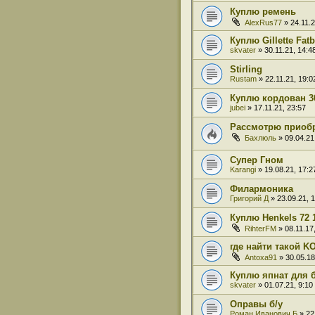
Куплю ремень
AlexRus77
» 24.11.2
Куплю Gillette Fat
skvater
» 30.11.21, 14:4
Stirling
Rustam
» 22.11.21, 19:0
Куплю кордован 3
jubei
» 17.11.21, 23:57
Рассмотрю приобр
Бахлюль
» 09.04.21
Супер Гном
Karangi
» 19.08.21, 17:2
Филармоника
Григорий Д
» 23.09.21, 
Куплю Henkels 72 
RihterFM
» 08.11.17
где найти такой 
Antoxa91
» 30.05.18
Куплю япнат для 
skvater
» 01.07.21, 9:10
Оправы б/у
Роман Иванович Б
» 22