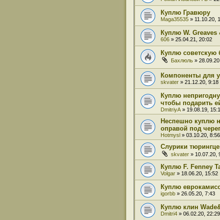
Куплю Гравюру
Maga35535
» 11.10.20, 
Куплю W. Greaves
606
» 25.04.21, 20:02
Куплю советскую 
Бахлюль
» 28.09.20
Компоненты для у
skvater
» 21.12.20, 9:18
Куплю непригодну
чтобы подарить е
DmitriyA
» 19.08.19, 15:
Неспешно куплю н
оправой под череп
Hotmysl
» 03.10.20, 8:56
Слурики тюрингце
skvater
» 10.07.20, 
Куплю F. Fenney Ta
Volgar
» 18.06.20, 15:52
Куплю еврокамис
igorbb
» 26.05.20, 7:43
Куплю клин Wade&
Dmitri4
» 06.02.20, 22:29