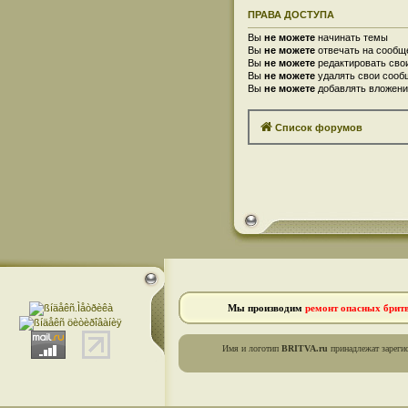
ПРАВА ДОСТУПА
Вы
не можете
начинать темы
Вы
не можете
отвечать на сообщ
Вы
не можете
редактировать сво
Вы
не можете
удалять свои сооб
Вы
не можете
добавлять вложени
Список форумов
Мы производим
ремонт опасных брит
Имя и логотип
BRITVA.ru
принадлежат зареги