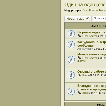
Один на один (сп
Модераторы:
Олег Бритва
,
Моде
Новая тема
ОБЪЯВЛЕ
Не рекомендуется 
Олег Бритва
» 24.0
Как удобно, быст
сообщения
Aleks Ander
» 03.06.14,
Материальная под
Олег Бритва
» 30.1
форум
Отзывы о работе 
Кай
» 02.09.10, 21:
Благодарность за 
отзывы о продавц
ACC
» 19.12.06, 16
ТЕМЫ