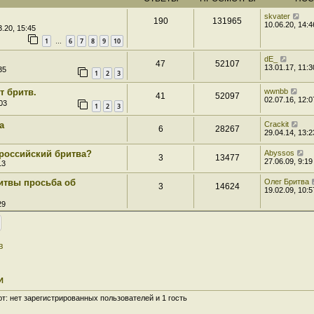
skvater
190
131965
10.06.20, 14:4
.20, 15:45
1
6
7
8
9
10
…
dE_
47
52107
13.01.17, 11:3
35
1
2
3
т бритв.
wwnbb
41
52097
02.07.16, 12:0
03
1
2
3
а
Crackit
6
28267
29.04.14, 13:2
 российский бритва?
Abyssos
3
13477
27.06.09, 9:19
13
ритвы просьба об
Олег Бритва
3
14624
19.02.09, 10:5
29
в
И
: нет зарегистрированных пользователей и 1 гость