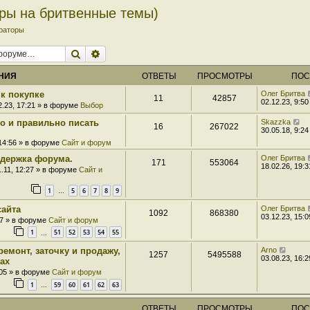
оры на бритвенные темы)
раторы
Поиск
Расширенный поиск
НИЯ
ОТВЕТЫ
ПРОСМОТРЫ
ПОС
к покупке
Олег Бритва
11
42857
02.12.23, 9:50
2.23, 17:21 » в форуме
Выбор
ро и правильно писать
Skazzka
16
267022
30.05.18, 9:24
 14:56 » в форуме
Сайт и форум
держка форума.
Олег Бритва
171
553064
18.02.26, 19:3
1.11, 12:27 » в форуме
Сайт и
1
5
6
7
8
9
…
сайта
Олег Бритва
1092
868380
03.12.23, 15:0
07 » в форуме
Сайт и форум
1
51
52
53
54
55
…
ремонт, заточку и продажу,
Arno
1257
5495588
03.08.23, 16:2
ах
:05 » в форуме
Сайт и форум
1
59
60
61
62
63
…
ОТВЕТЫ
ПРОСМОТРЫ
ПОС