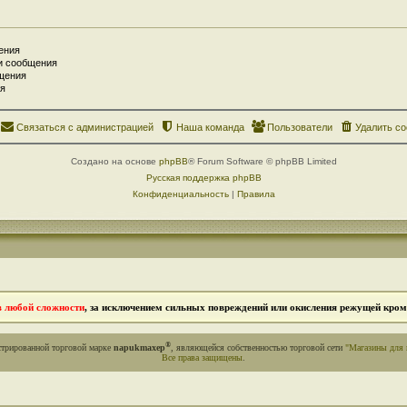
ения
и сообщения
щения
я
Связаться с администрацией
Наша команда
Пользователи
Удалить co
Создано на основе
phpBB
® Forum Software © phpBB Limited
Русская поддержка phpBB
Конфиденциальность
|
Правила
в любой сложности
, за исключением сильных повреждений или окисления режущей кромк
®
стрированной торговой марке
napukmaxep
, являющейся собственностью торговой сети
"Магазины для 
Все права защищены
.