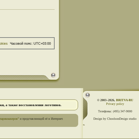
okies
Часовой пояс:
UTC+03:00
© 2003–2026,
BRITVA·RU
Privacy policy
и, а также восстановления логотипов.
Телефоны:
(495) 347-9000
парикмахеров"
и представляющей её в Интернет.
Design by ChoolsonDesign studio