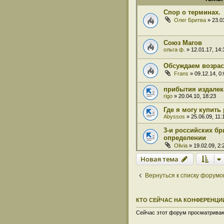
Спор о терминах.
Олег Бритва
» 23.03
Союз Магов
ольга ф.
» 12.01.17, 14:
Обсуждаем возрас
Frans
» 09.12.14, 0:
прибытия издалек
rigo
» 20.04.10, 18:23
Где я могу купить
Abyssos
» 25.06.09, 11:
3-и российских б
определении
Olivia
» 19.02.09, 2:
Новая тема
Вернуться к списку форумо
КТО СЕЙЧАС НА КОНФЕРЕНЦИ
Сейчас этот форум просматривают