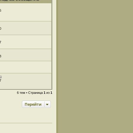
6
0
7
3
7
6 тем • Страница
1
из
1
Перейти