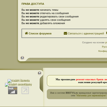
ПРАВА ДОСТУПА
Вы
не можете
начинать темы
Вы
не можете
отвечать на сообщения
Вы
не можете
редактировать свои сообщения
Вы
не можете
удалять свои сообщения
Вы
не можете
добавлять вложения
Список форумов
Связаться с администрацией
Создано на основе
p
Рус
Конфид
Мы производим
ремонт опасных бритв л
окисления режущей кро
Имя и логотип
BRITVA.ru
принадлежат зарегистриров
сети
"Магазины для парикмахеров"