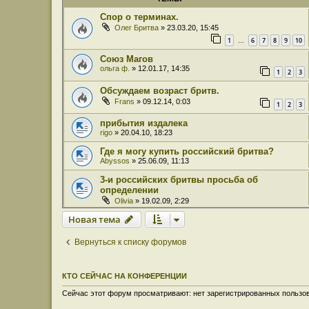
Спор о терминах.
Олег Бритва
» 23.03.20, 15:45
1
6
7
8
9
10
…
Союз Магов
ольга ф.
» 12.01.17, 14:35
1
2
3
Обсуждаем возраст бритв.
Frans
» 09.12.14, 0:03
1
2
3
прибытия издалека
rigo
» 20.04.10, 18:23
Где я могу купить российский бритва?
Abyssos
» 25.06.09, 11:13
3-и российских бритвы просьба об
определении
Olivia
» 19.02.09, 2:29
Новая тема
Вернуться к списку форумов
КТО СЕЙЧАС НА КОНФЕРЕНЦИИ
Сейчас этот форум просматривают: нет зарегистрированных пользов