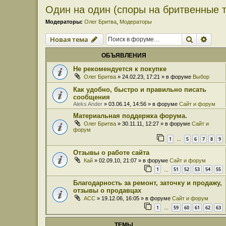
Один на один (споры на бритвенные 
Модераторы:
Олег Бритва
,
Модераторы
Поиск
Расш
Новая тема
ОБЪЯВЛЕНИЯ
Не рекомендуется к покупке
Олег Бритва
» 24.02.23, 17:21 » в форуме
Выбор
Как удобно, быстро и правильно писать
сообщения
Aleks Ander
» 03.06.14, 14:56 » в форуме
Сайт и форум
Материальная поддержка форума.
Олег Бритва
» 30.11.11, 12:27 » в форуме
Сайт и
форум
1
5
6
7
8
9
…
Отзывы о работе сайта
Кай
» 02.09.10, 21:07 » в форуме
Сайт и форум
1
51
52
53
54
55
…
Благодарность за ремонт, заточку и продажу,
отзывы о продавцах
ACC
» 19.12.06, 16:05 » в форуме
Сайт и форум
1
59
60
61
62
63
…
ТЕМЫ