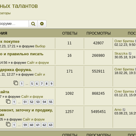
рных талантов
раторы
Поиск
Расширенный поиск
НИЯ
ОТВЕТЫ
ПРОСМОТРЫ
ПОС
к покупке
Олег Бритва
11
42807
02.12.23, 9:50
2.23, 17:21 » в форуме
Выбор
ро и правильно писать
Skazzka
16
266980
30.05.18, 9:24
 14:56 » в форуме
Сайт и форум
держка форума.
Олег Бритва
171
552911
18.02.26, 19:3
1.11, 12:27 » в форуме
Сайт и
1
5
6
7
8
9
…
сайта
Олег Бритва
1092
868245
03.12.23, 15:0
07 » в форуме
Сайт и форум
1
51
52
53
54
55
…
ремонт, заточку и продажу,
Arno
1257
5495451
03.08.23, 16:2
ах
:05 » в форуме
Сайт и форум
1
59
60
61
62
63
…
ОТВЕТЫ
ПРОСМОТРЫ
ПОС