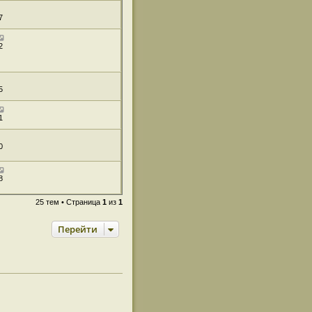
7
2
5
1
0
8
25 тем • Страница
1
из
1
Перейти