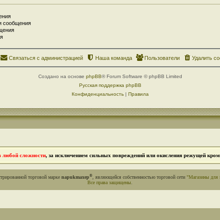
ения
и сообщения
щения
я
Связаться с администрацией
Наша команда
Пользователи
Удалить co
Создано на основе
phpBB
® Forum Software © phpBB Limited
Русская поддержка phpBB
Конфиденциальность
|
Правила
в любой сложности
, за исключением сильных повреждений или окисления режущей кромк
®
стрированной торговой марке
napukmaxep
, являющейся собственностью торговой сети
"Магазины для 
Все права защищены
.