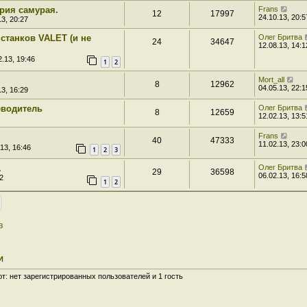
ория самурая.
Frans
12
17997
24.10.13, 20:5
13, 20:27
станков VALET (и не
Олег Бритва
24
34647
12.08.13, 14:1
.13, 19:46
1
2
Mort_all
8
12962
04.05.13, 22:1
13, 16:29
еводитель
Олег Бритва
8
12659
12.02.13, 13:5
Frans
40
47333
11.02.13, 23:0
13, 16:46
1
2
3
.
Олег Бритва
29
36598
06.02.13, 16:5
2
1
2
в
И
: нет зарегистрированных пользователей и 1 гость