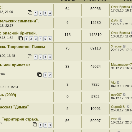
с!
Олег Бритва
64
59986
17.05.13, 16:1
13, 21:06
1
2
3
4
тельских симпатии".
GVIk
6
12530
12.05.13, 21:3
13, 22:17
 опасной бритвой.
Олег Бритва
113
142310
13.08.23, 11:0
.13, 1:54
1
2
3
4
5
6
оза. Творчество. Пишем
Утесов
75
69118
22.01.23, 17:0
.09, 13:48
1
2
3
4
 или привет из
MagamadovY
33
49024
31.12.20, 16:3
2:04
1
2
Vig
3
7825
04.03.19, 20:5
.02.19, 15:51
нь (2009)
gez007
0
5752
04.12.17, 13:3
9
ассказ "Димка"
Сергей В.
5
10991
25.08.17, 18:1
 Территория страха.
vms
56
59997
10.02.17, 22:5
6
1
2
3