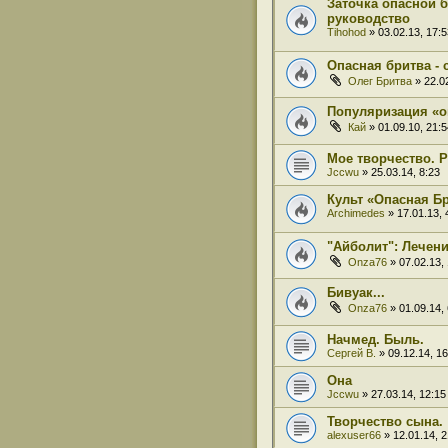
Заточка опасной 
руководство
Tihohod
» 03.02.13, 17:5
Опасная бритва - 
Олег Бритва
» 22.02
Популяризация «о
Кай
» 01.09.10, 21:5
Мое творчество. Р
Jccwu
» 25.03.14, 8:23
Культ «Опасная Б
Archimedes
» 17.01.13, 
"Айболит": Лечени
Onza76
» 07.02.13, 
Бивуак...
Onza76
» 01.09.14, 
Начмед. Быль.
Сергей В.
» 09.12.14, 16
Она
Jccwu
» 27.03.14, 12:15
Творчество сына.
alexuser66
» 12.01.14, 2