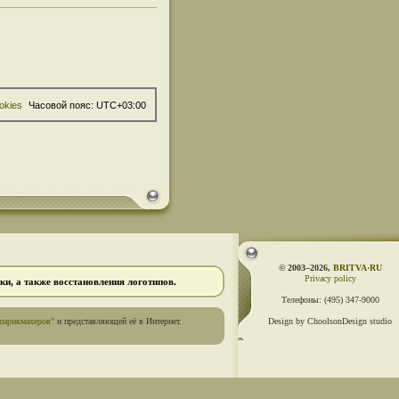
okies
Часовой пояс:
UTC+03:00
© 2003–2026,
BRITVA·RU
Privacy policy
и, а также восстановления логотипов.
Телефоны:
(495) 347-9000
парикмахеров"
и представляющей её в Интернет.
Design by ChoolsonDesign studio