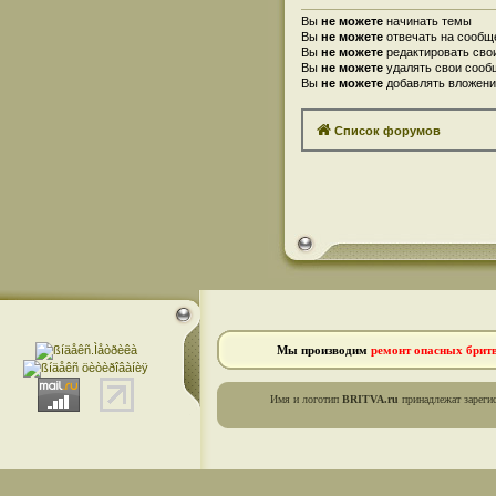
Вы
не можете
начинать темы
Вы
не можете
отвечать на сообщ
Вы
не можете
редактировать сво
Вы
не можете
удалять свои сооб
Вы
не можете
добавлять вложени
Список форумов
Мы производим
ремонт опасных брит
Имя и логотип
BRITVA.ru
принадлежат зареги