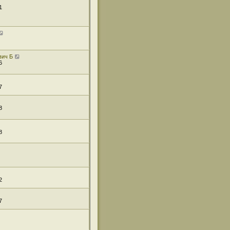
1
вич Б
6
7
8
8
2
7