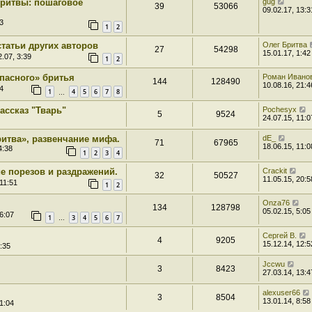
бритвы: пошаговое
gug
39
53066
09.02.17, 13:3
3
1
2
статьи других авторов
Олег Бритва
27
54298
15.01.17, 1:42
.07, 3:39
1
2
пасного» бритья
Роман Ивано
144
128490
10.08.16, 21:4
4
1
4
5
6
7
8
…
ассказ "Тварь"
Pochesyx
5
9524
24.07.15, 11:0
ритва», развенчание мифа.
dE_
71
67965
18.06.15, 11:0
4:38
1
2
3
4
е порезов и раздражений.
Crackit
32
50527
11.05.15, 20:5
11:51
1
2
Onza76
134
128798
05.02.15, 5:05
6:07
1
3
4
5
6
7
…
Сергей В.
4
9205
15.12.14, 12:5
:35
Jccwu
3
8423
27.03.14, 13:4
alexuser66
3
8504
13.01.14, 8:58
1:04