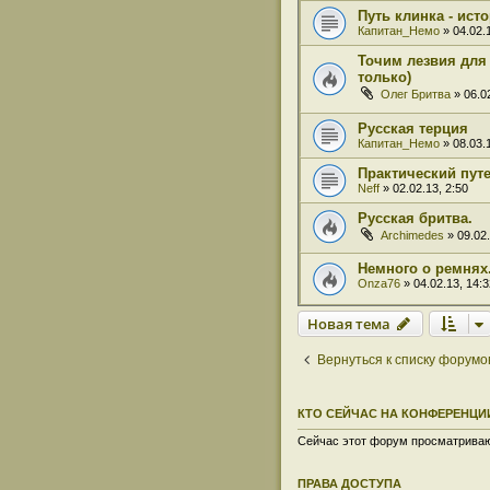
Путь клинка - ист
Капитан_Немо
» 04.02.
Точим лезвия для 
только)
Олег Бритва
» 06.02
Русская терция
Капитан_Немо
» 08.03.
Практический пут
Neff
» 02.02.13, 2:50
Русская бритва.
Archimedes
» 09.02.
Немного о ремнях
Onza76
» 04.02.13, 14:3
Новая тема
Вернуться к списку форумо
КТО СЕЙЧАС НА КОНФЕРЕНЦИ
Сейчас этот форум просматривают
ПРАВА ДОСТУПА