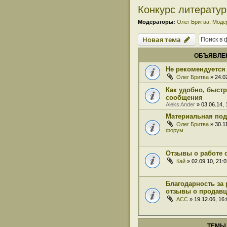
Конкурс литерату
Модераторы:
Олег Бритва
,
Моде
Новая тема
ОБЪЯВЛЕ
Не рекомендуется 
Олег Бритва
» 24.0
Как удобно, быст
сообщения
Aleks Ander
» 03.06.14,
Материальная под
Олег Бритва
» 30.1
форум
Отзывы о работе 
Кай
» 02.09.10, 21:
Благодарность за 
отзывы о продавц
ACC
» 19.12.06, 16
ТЕМЫ