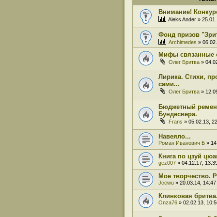
Внимание! Конкур
Aleks Ander
» 25.01.
Фонд призов "Зри
Archimedes
» 06.02.
Мифы связанные с
Олег Бритва
» 04.02
Лирика. Стихи, пр
сами...
Олег Бритва
» 12.09
Бюджетный ремень
Бундесвера.
Frans
» 05.02.13, 2
Навеяло...
Роман Иванович Б
» 14
Книга по цзуй цюа
gez007
» 04.12.17, 13:3
Мое творчество. Р
Jccwu
» 20.03.14, 14:47
Клинковая бритва.
Onza76
» 02.02.13, 10:5