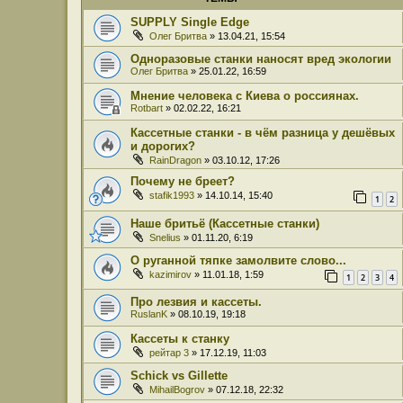
SUPPLY Single Edge
Олег Бритва
» 13.04.21, 15:54
Одноразовые станки наносят вред экологии
Олег Бритва
» 25.01.22, 16:59
Мнение человека с Киева о россиянах.
Rotbart
» 02.02.22, 16:21
Кассетные станки - в чём разница у дешёвых
и дорогих?
RainDragon
» 03.10.12, 17:26
Почему не бреет?
stafik1993
» 14.10.14, 15:40
1
2
Наше бритьё (Кассетные станки)
Snelius
» 01.11.20, 6:19
О руганной тяпке замолвите слово...
kazimirov
» 11.01.18, 1:59
1
2
3
4
Про лезвия и кассеты.
RuslanK
» 08.10.19, 19:18
Кассеты к станку
рейтар 3
» 17.12.19, 11:03
Schick vs Gillette
MihailBogrov
» 07.12.18, 22:32