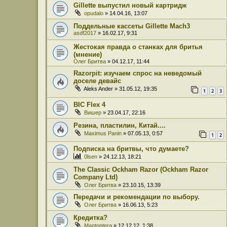
Gillette выпустил новый картридж
opudalo
» 14.04.16, 13:07
Поддельные кассеты Gillette Mach3
asdf2017
» 16.02.17, 9:31
Жестокая правда о станках для бритья
(мнение)
Олег Бритва
» 04.12.17, 11:44
Razorpit: изучаем спрос на неведомый
доселе девайс
Aleks Ander
» 31.05.12, 19:35
1
2
3
BIC Flex 4
Вишер
» 23.04.17, 22:16
Резина, пластилин, Китай....
Maximus Panin
» 07.05.13, 0:57
1
2
Подписка на бритвы, что думаете?
0lsen
» 24.12.13, 18:21
The Classic Ockham Razor (Ockham Razor
Company Ltd)
Олег Бритва
» 23.10.15, 13:39
Передачи и рекомендации по выбору.
Олег Бритва
» 16.06.13, 5:23
Кредитка?
Mantoptera
» 12.12.12, 1:38