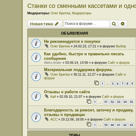
Станки со сменными кассетами и одн
Модераторы:
Олег Бритва
,
Модераторы
Поиск
Расш
Новая тема
ОБЪЯВЛЕНИЯ
Не рекомендуется к покупке
Олег Бритва
» 24.02.23, 17:21 » в форуме
Выбор
Как удобно, быстро и правильно писать
сообщения
Aleks Ander
» 03.06.14, 14:56 » в форуме
Сайт и форум
Материальная поддержка форума.
Олег Бритва
» 30.11.11, 12:27 » в форуме
Сайт и
форум
1
5
6
7
8
9
…
Отзывы о работе сайта
Кай
» 02.09.10, 21:07 » в форуме
Сайт и форум
1
51
52
53
54
55
…
Благодарность за ремонт, заточку и продажу,
отзывы о продавцах
ACC
» 19.12.06, 16:05 » в форуме
Сайт и форум
1
59
60
61
62
63
…
ТЕМЫ