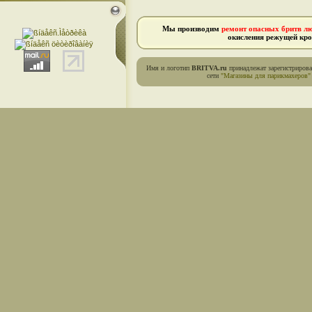
Мы производим
ремонт опасных бритв л
окисления режущей кро
Имя и логотип
BRITVA.ru
принадлежат зарегистриров
сети
"Магазины для парикмахеров"