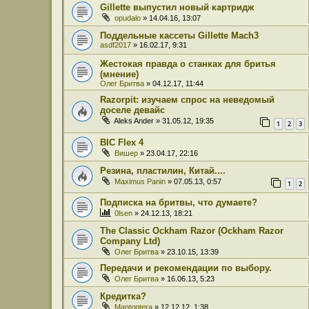
Gillette выпустил новый картридж
opudalo
» 14.04.16, 13:07
Поддельные кассеты Gillette Mach3
asdf2017
» 16.02.17, 9:31
Жестокая правда о станках для бритья
(мнение)
Олег Бритва
» 04.12.17, 11:44
Razorpit: изучаем спрос на неведомый
доселе девайс
Aleks Ander
» 31.05.12, 19:35
1
2
3
BIC Flex 4
Вишер
» 23.04.17, 22:16
Резина, пластилин, Китай....
Maximus Panin
» 07.05.13, 0:57
1
2
Подписка на бритвы, что думаете?
0lsen
» 24.12.13, 18:21
The Classic Ockham Razor (Ockham Razor
Company Ltd)
Олег Бритва
» 23.10.15, 13:39
Передачи и рекомендации по выбору.
Олег Бритва
» 16.06.13, 5:23
Кредитка?
Mantoptera
» 12.12.12, 1:38