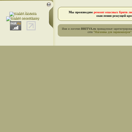
Мы производим
ремонт опасных бритв л
окисления режущей кро
Имя и логотип
BRITVA.ru
принадлежат зарегистриров
сети
"Магазины для парикмахеров"