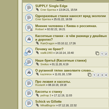
SUPPLY Single Edge
Олег Бритва
» 13.04.21, 15:54
Одноразовые станки наносят вред экологии
Олег Бритва
» 25.01.22, 16:59
Мнение человека с Киева о россиянах.
Rotbart
» 02.02.22, 16:21
Кассетные станки - в чём разница у дешёвых
и дорогих?
RainDragon
» 03.10.12, 17:26
Почему не бреет?
stafik1993
» 14.10.14, 15:40
1
2
Наше бритьё (Кассетные станки)
Snelius
» 01.11.20, 6:19
О руганной тяпке замолвите слово...
kazimirov
» 11.01.18, 1:59
1
2
3
4
Про лезвия и кассеты.
RuslanK
» 08.10.19, 19:18
Кассеты к станку
рейтар 3
» 17.12.19, 11:03
Schick vs Gillette
MihailBogrov
» 07.12.18, 22:32