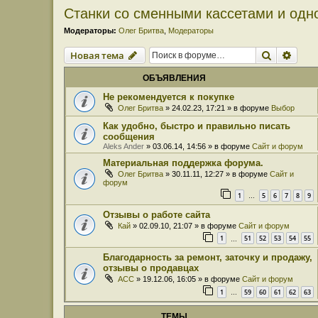
Станки со сменными кассетами и одн
Модераторы:
Олег Бритва
,
Модераторы
Поиск
Расш
Новая тема
ОБЪЯВЛЕНИЯ
Не рекомендуется к покупке
Олег Бритва
» 24.02.23, 17:21 » в форуме
Выбор
Как удобно, быстро и правильно писать
сообщения
Aleks Ander
» 03.06.14, 14:56 » в форуме
Сайт и форум
Материальная поддержка форума.
Олег Бритва
» 30.11.11, 12:27 » в форуме
Сайт и
форум
1
5
6
7
8
9
…
Отзывы о работе сайта
Кай
» 02.09.10, 21:07 » в форуме
Сайт и форум
1
51
52
53
54
55
…
Благодарность за ремонт, заточку и продажу,
отзывы о продавцах
ACC
» 19.12.06, 16:05 » в форуме
Сайт и форум
1
59
60
61
62
63
…
ТЕМЫ