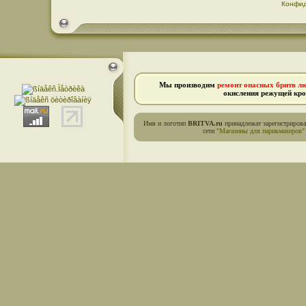
Конфид
Мы производим
ремонт опасных бритв л
окисления режущей кро
Имя и логотип
BRITVA.ru
принадлежат зарегистриров
сети
"Магазины для парикмахеров"