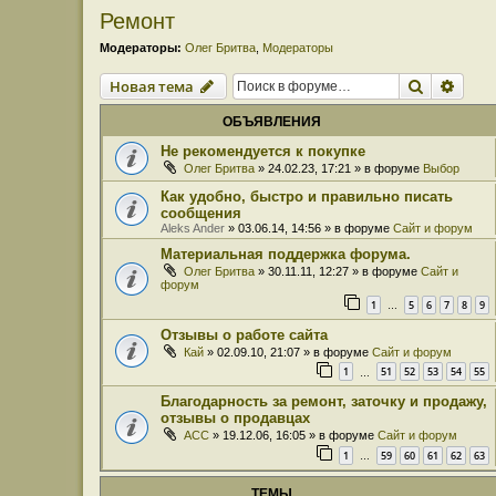
Ремонт
Модераторы:
Олег Бритва
,
Модераторы
Поиск
Расш
Новая тема
ОБЪЯВЛЕНИЯ
Не рекомендуется к покупке
Олег Бритва
» 24.02.23, 17:21 » в форуме
Выбор
Как удобно, быстро и правильно писать
сообщения
Aleks Ander
» 03.06.14, 14:56 » в форуме
Сайт и форум
Материальная поддержка форума.
Олег Бритва
» 30.11.11, 12:27 » в форуме
Сайт и
форум
1
5
6
7
8
9
…
Отзывы о работе сайта
Кай
» 02.09.10, 21:07 » в форуме
Сайт и форум
1
51
52
53
54
55
…
Благодарность за ремонт, заточку и продажу,
отзывы о продавцах
ACC
» 19.12.06, 16:05 » в форуме
Сайт и форум
1
59
60
61
62
63
…
ТЕМЫ