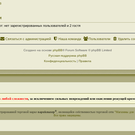
в
И
: нет зарегистрированных пользователей и 2 гостя
Связаться с администрацией
Наша команда
Пользователи
Удалить co
Создано на основе
phpBB
® Forum Software © phpBB Limited
Русская поддержка phpBB
Конфиденциальность
|
Правила
в любой сложности
, за исключением сильных повреждений или окисления режущей кромк
®
стрированной торговой марке
napukmaxep
, являющейся собственностью торговой сети
"Магазины для 
Все права защищены
.