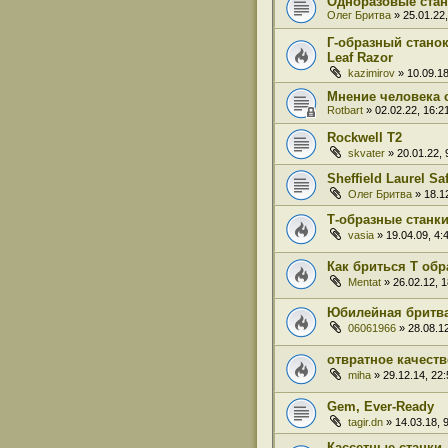
Одноразовые стан
Олег Бритва
» 25.01.22,
Г-образный станок
Leaf Razor
kazimirov
» 10.09.18
Мнение человека с
Rotbart
» 02.02.22, 16:2
Rockwell T2
skvater
» 20.01.22, 
Sheffield Laurel Sa
Олег Бритва
» 18.12
Т-образные станк
vasia
» 19.04.09, 4:
Как бриться Т об
Mentat
» 26.02.12, 1
Юбилейная бритва
06061966
» 28.08.12
отвратное качеств
miha
» 29.12.14, 22:
Gem, Ever-Ready
tagir.dn
» 14.03.18, 
Кассетные станки 