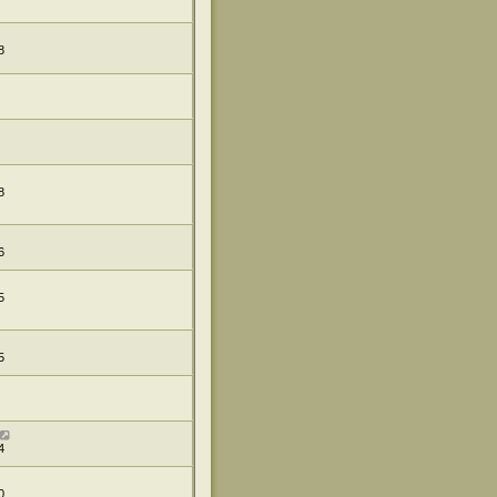
8
8
6
5
5
4
0