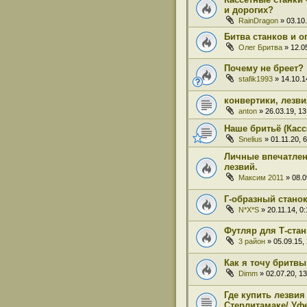
и дорогих?
RainDragon
» 03.10.
Битва станков и 
Олег Бритва
» 12.05
Почему не бреет?
stafik1993
» 14.10.1
конвертики, лезви
anton
» 26.03.19, 13
Наше бритьё (Касс
Snelius
» 01.11.20, 6
Личные впечатлен
лезвий.
Максим 2011
» 08.0
Г-образный станок
N*X*S
» 20.11.14, 0:
Футляр для Т-ста
3 район
» 05.09.15,
Как я точу бритвы
Dimm
» 02.07.20, 13
Где купить лезвия
Стерлитамаке/ Уф