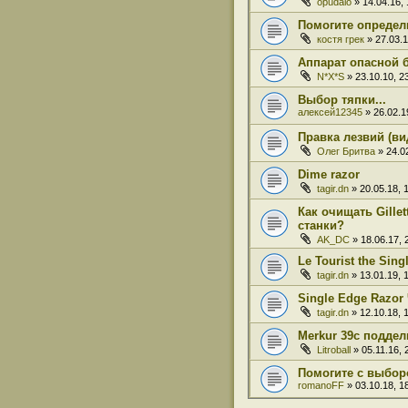
opudalo
» 14.04.16, 
Помогите определ
костя грек
» 27.03.1
Аппарат опасной 
N*X*S
» 23.10.10, 2
Выбор тяпки...
алексей12345
» 26.02.1
Правка лезвий (ви
Олег Бритва
» 24.02
Dime razor
tagir.dn
» 20.05.18, 
Как очищать Gille
станки?
AK_DC
» 18.06.17, 
Le Tourist the Sin
tagir.dn
» 13.01.19, 
Single Edge Razor 
tagir.dn
» 12.10.18, 
Merkur 39c поддел
Litroball
» 05.11.16, 
Помогите с выбор
romanoFF
» 03.10.18, 1