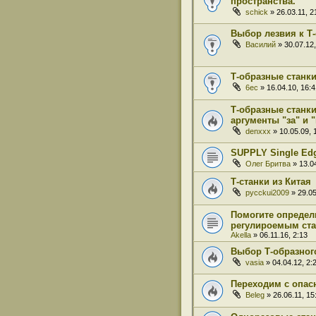
пространства.
schick
» 26.03.11, 2
Выбор лезвия к Т
Василий
» 30.07.12,
Т-образные станки
6ec
» 16.04.10, 16:4
Т-образные станки 
аргументы "за" и 
denxxx
» 10.05.09, 
SUPPLY Single Ed
Олег Бритва
» 13.04
Т-станки из Китая
pycckui2009
» 29.05
Помогите определ
регулироемым ст
Akella
» 06.11.16, 2:13
Выбор Т-образного
vasia
» 04.04.12, 2:
Переходим с опас
Beleg
» 26.06.11, 15