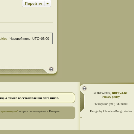
Перейти
okies
Часовой пояс:
UTC+03:00
© 2003–2026,
BRITVA·RU
Privacy policy
и, а также восстановления логотипов.
Телефоны:
(495) 347-9000
парикмахеров"
и представляющей её в Интернет.
Design by ChoolsonDesign studio