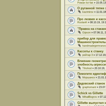
Роман Ist-fak
» 15.05.13
О руганной тяпке 
kazimirov
» 11.01.18
Про лезвия и касс
RuslanK
» 08.10.19, 19:
"Правка на стакане
Gipson
» 07.06.11, 
прибор для правк
Машиностроитель
handmadegemranov
Кассеты к станку
рейтар 3
» 17.12.19,
Влияние геометри
злобность-агресси
Tihohod
» 20.10.19,
Помогите идентиф
Моршанск
» 21.01.1
Дедовский станок 
graphomant
» 23.07.
Schick vs Gillette
MihailBogrov
» 07.12
Gillette выпустил