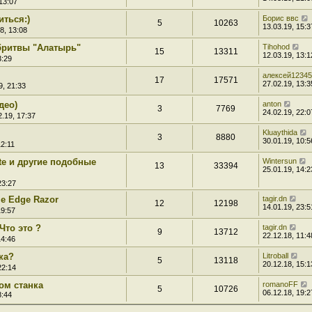
13:07
иться:)
Борис ввс
5
10263
13.03.19, 15:3
8, 13:08
бритвы "Алатырь"
Tihohod
15
13311
12.03.19, 13:1
3:29
алексей12345
17
17571
27.02.19, 13:3
9, 21:33
део)
anton
3
7769
24.02.19, 22:0
.19, 17:37
Kluaythida
3
8880
30.01.19, 10:5
12:11
tte и другие подобные
Wintersun
13
33394
25.01.19, 14:2
23:27
gle Edge Razor
tagir.dn
12
12198
14.01.19, 23:5
19:57
Что это ?
tagir.dn
9
13712
22.12.18, 11:4
14:46
ка?
Litroball
5
13118
20.12.18, 15:1
22:14
ом станка
romanoFF
5
10726
06.12.18, 19:2
8:44