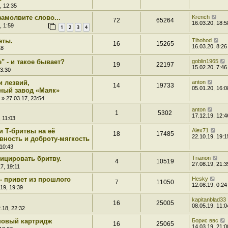
, 12:35
замолвите слово...
Krench
72
65264
16.03.20, 18:5
, 1:59
1
2
3
4
еты.
Tihohod
16
15265
16.03.20, 8:26
18
" - и такое бывает?
goblin1965
19
22197
15.02.20, 7:46
23:30
и лезвий,
anton
14
19733
05.01.20, 16:0
ный завод «Маяк»
» 27.03.17, 23:54
anton
1
5302
17.12.19, 12:4
 11:03
и Т-бритвы на её
Alex71
18
17485
22.10.19, 19:1
вность и доброту-мягкость
 10:43
ицировать бритву.
Trianon
4
10519
27.08.19, 21:3
7, 19:11
- привет из прошлого
Hesky
7
11050
12.08.19, 0:24
19, 19:39
kapitanblad33
16
25005
08.05.19, 11:0
.18, 22:32
 новый картридж
Борис ввс
16
25065
14.03.19, 21:0