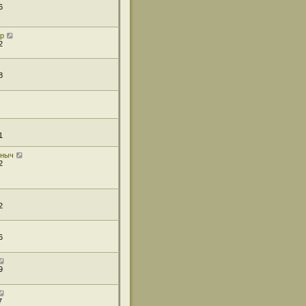
6
ар
2
8
1
иныч
2
2
6
9
7