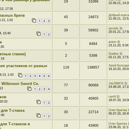
19
31066
22.06.21, 14:2
12, 17:26
опасных бритв
Добрый корс
45
24873
21.06.21, 12:5
.21, 1:02
1
2
3
ascetic
39
58902
20.01.21, 17:5
4, 15:40
1
2
я
anton
5
8484
23.11.20, 9:34
:35
етные станки)
Snelius
2
5398
02.11.20, 17:5
:19
ия участников от разных
Змей Болгар
119
138857
19.10.20, 20:0
9.13, 1:03
1
2
3
4
5
6
 Wilkinson Sword Co.
JasSMICK
77
90068
24.08.20, 17:2
13
1
2
3
4
нков
ram9
32
40905
18.07.20, 10:0
 20:32
1
2
 для Т-станка
Олег Бритва
30
22714
05.07.20, 20:4
:40
1
2
 для Т-станков в
Олег Бритва
18
43900
23.06.20, 11:1
е