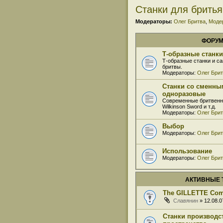
Станки для бритья
Модераторы:
Олег Бритва
,
Моде
ФОРУ
Т-образные станки
Т-образные станки и с
бритвы.
Модераторы:
Олег Бри
Станки со сменны
одноразовые
Современные бритвенные
Wilkinson Sword и т.д.
Модераторы:
Олег Бри
Выбор
Модераторы:
Олег Бри
Использование
Модераторы:
Олег Бри
АКТИВНЫЕ
The GILLETTE Com
Славянин
» 12.08.0
Станки производс