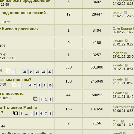
ки наносят вред экологии
Олег Бритва
6
8402
24.02.22, 0:18
 16:59
 под половинки лезвий -
tagir.dn
19
28447
16.02.22, 23:5
, 10:56
 Киева о россиянах.
Олег Бритва
1
3404
02.02.22, 16:2
1
skvater
0
4188
20.01.22, 9:27
9:27
fety
tagir.dn
1
3257
17.01.22, 23:0
.21, 17:13
и
skvater
530
601900
07.12.21, 8:51
46
1
23
24
25
26
27
…
разным станком?
skvater
188
245049
26.11.21, 8:32
8:50
1
6
7
8
9
10
…
 в позолоте.
skvater
44
50052
17.11.21, 8:42
, 16:19
1
2
3
о Т-станков Muehle
elektrofarez
155
187650
30.06.21, 0:56
59
1
4
5
6
7
8
…
Yuri_
2
7156
29.06.21, 13:3
9:44
- в чём разница у дешёвых
ivan-3