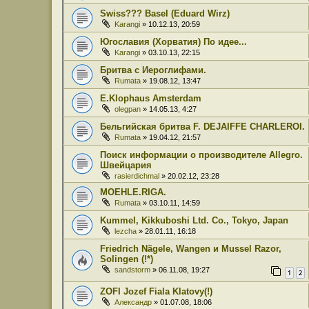
Swiss??? Basel (Eduard Wirz)
Karangi
» 10.12.13, 20:59
Югославия (Хорватия) По идее...
Karangi
» 03.10.13, 22:15
Бритва с Иероглифами.
Rumata
» 19.08.12, 13:47
E.Klophaus Amsterdam
olegpan
» 14.05.13, 4:27
Бельгийская бритва F. DEJAIFFE CHARLEROI.
Rumata
» 19.04.12, 21:57
Поиск информации о производителе Allegro.
Швейцария
rasierdichmal
» 20.02.12, 23:28
MOEHLE.RIGA.
Rumata
» 03.10.11, 14:59
Kummel, Kikkuboshi Ltd. Co., Tokyo, Japan
lezcha
» 28.01.11, 16:18
Friedrich Nägele, Wangen и Mussel Razor,
Solingen (!*)
sandstorm
» 06.11.08, 19:27
1
2
ZOFI Jozef Fiala Klatovy(!)
Александр
» 01.07.08, 18:06