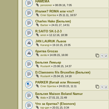
HAWEMA
pensioner
» 08.09.16, 7:05
Италия? ROMA или что?
Олег Бритва
» 25.11.11, 16:57
Charles Hake (Бельгия)
Barber
» 24.01.17, 14:51
R.SAITO SK-1-2-3
wren
» 12.12.16, 18:38
JAN LAURUK Львов
Karangi
» 19.10.15, 23:35
бритва Grozas
avola
» 14.09.15, 16:00
1
2
Бельгия Лемьер
RuslanK
» 23.08.15, 14:37
D.Claessens fils Bruxelles (Бельгия)
RuslanK
» 25.04.15, 14:18
PARKER (Китай или Япония)
Олег Бритва
» 24.03.15, 11:11
1
2
Бельгия Maison Boland Namur
titala
» 27.01.15, 21:49
Что за бритва? (Eleonore)
top-gan
» 20.01.15, 0:34