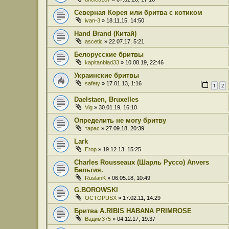
Северная Корея или бритва с котиком
ivan-3
» 18.11.15, 14:50
Hand Brand (Китай)
ascetic
» 22.07.17, 5:21
Белорусские бритвы
kapitanblad33
» 10.08.19, 22:46
Украинские бритвы
safety
» 17.01.13, 1:16
1
2
Daelstaen, Bruxelles
Vig
» 30.01.19, 16:10
Определить не могу бритву
тарас
» 27.09.18, 20:39
Lark
Егор
» 19.12.13, 15:25
Charles Rousseaux (Шарль Руссо) Anvers
Бельгия.
RuslanK
» 06.05.18, 10:49
G.BOROWSKI
OCTOPUSX
» 17.02.11, 14:29
Бритва A.RIBIS HABANA PRIMROSE
Вадим375
» 04.12.17, 19:37