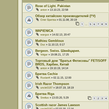
Rose of Light. Pakistan
anton
» 13.10.23, 22:58
Обзор китайских производителей (!*#)
Олег Бритва
» 01.11.08, 20:19
1
5
6
7
8
9
…
WAPIENICA
wargus
» 14.02.13, 20:47
Mathieu Gembloux
Duc
» 11.10.13, 0:17
Bergeon. Swiss. Швейцария.
Volgar
» 19.08.21, 17:25
Торговый дом "Братья Фетисовы" FETISOFF
BROS, Харбин, Китай
anton
» 19.10.19, 14:14
Бритва Cechie
RuslanK
» 02.11.15, 12:00
Irish Razor Thompson
uncle0187
» 18.07.19, 18:19
Бритва Riga
Snelius
» 13.03.20, 5:29
1
2
3
4
Scottish razor James Lawson
uncle0187
» 07.02.20, 17:16