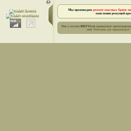
Мы производим
ремонт опасных бритв л
окисления режущей кро
Имя и логотип
BRITVA.ru
принадлежат зарегистриров
сети
"Магазины для парикмахеров"