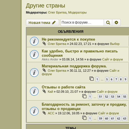
Другие страны
Модераторы:
Олег Бритва
,
Модераторы
Поиск
Расш
Новая тема
ОБЪЯВЛЕНИЯ
Не рекомендуется к покупке
Олег Бритва
» 24.02.23, 17:21 » в форуме
Выбор
Как удобно, быстро и правильно писать
сообщения
Aleks Ander
» 03.06.14, 14:56 » в форуме
Сайт и форум
Материальная поддержка форума.
Олег Бритва
» 30.11.11, 12:27 » в форуме
Сайт и
форум
1
5
6
7
8
9
…
Отзывы о работе сайта
Кай
» 02.09.10, 21:07 » в форуме
Сайт и форум
1
51
52
53
54
55
…
Благодарность за ремонт, заточку и продажу,
отзывы о продавцах
ACC
» 19.12.06, 16:05 » в форуме
Сайт и форум
1
59
60
61
62
63
…
ТЕМЫ