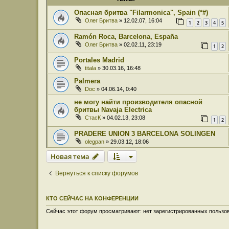
Опасная бритва "Filarmonica", Spain (*#)
Олег Бритва
» 12.02.07, 16:04
1
2
3
4
5
Ramón Roca, Barcelona, España
Олег Бритва
» 02.02.11, 23:19
1
2
Portales Madrid
titala
» 30.03.16, 16:48
Palmera
Doc
» 04.06.14, 0:40
не могу найти производителя опасной
бритвы Navaja Electrica
СтасК
» 04.02.13, 23:08
1
2
PRADERE UNION 3 BARCELONA SOLINGEN
olegpan
» 29.03.12, 18:06
Новая тема
Вернуться к списку форумов
КТО СЕЙЧАС НА КОНФЕРЕНЦИИ
Сейчас этот форум просматривают: нет зарегистрированных пользов