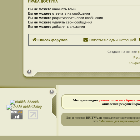
ПРАВА ДОСТУПА
Вы
не можете
начинать темы
Вы
не можете
отвечать на сообщения
Вы
не можете
редактировать свои сообщения
Вы
не можете
удалять свои сообщения
Вы
не можете
добавлять вложения
Список форумов
Связаться с администрацией
Создано на основе
p
Рус
Конфид
Мы производим
ремонт опасных бритв л
окисления режущей кро
Имя и логотип
BRITVA.ru
принадлежат зарегистриров
сети
"Магазины для парикмахеров"