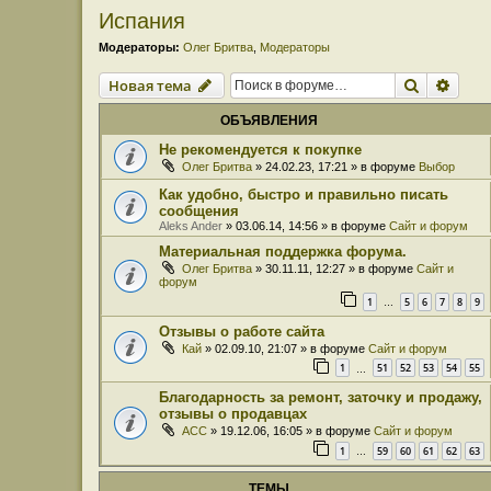
Испания
Модераторы:
Олег Бритва
,
Модераторы
Поиск
Расш
Новая тема
ОБЪЯВЛЕНИЯ
Не рекомендуется к покупке
Олег Бритва
» 24.02.23, 17:21 » в форуме
Выбор
Как удобно, быстро и правильно писать
сообщения
Aleks Ander
» 03.06.14, 14:56 » в форуме
Сайт и форум
Материальная поддержка форума.
Олег Бритва
» 30.11.11, 12:27 » в форуме
Сайт и
форум
1
5
6
7
8
9
…
Отзывы о работе сайта
Кай
» 02.09.10, 21:07 » в форуме
Сайт и форум
1
51
52
53
54
55
…
Благодарность за ремонт, заточку и продажу,
отзывы о продавцах
ACC
» 19.12.06, 16:05 » в форуме
Сайт и форум
1
59
60
61
62
63
…
ТЕМЫ