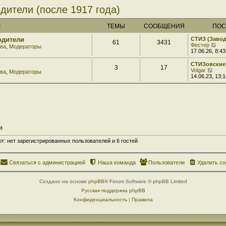
дители (после 1917 года)
М
ТЕМЫ
СООБЩЕНИЯ
ПОС
одители
СТИЗ (Заво
61
3431
П
Фестер
тва
,
Модераторы
е
17.06.26, 8:43
р
е
СТИЗовские
3
17
й
П
Volgar
тва
,
Модераторы
т
е
14.06.23, 13:1
и
р
к
е
п
й
о
т
с
и
л
к
е
п
д
о
И
н
с
е
л
: нет зарегистрированных пользователей и 6 гостей
м
е
у
д
с
н
о
е
Связаться с администрацией
Наша команда
Пользователи
Удалить co
о
м
б
у
щ
с
Создано на основе
phpBB
® Forum Software © phpBB Limited
е
о
н
о
Русская поддержка phpBB
и
б
Конфиденциальность
|
Правила
ю
щ
е
н
и