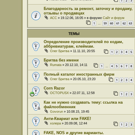
1
2
3
Благодарность за ремонт, заточку и продажу,
отзывы о продавцах
ACC
» 19.12.06, 16:05 » в форуме
Сайт и форум
1
59
60
61
62
63
…
ТЕМЫ
Определение производителей по кодам,
аббревиатурам, клеймам.
Олег Бритва
» 11.11.10, 20:55
1
2
3
4
5
Бритва без имени
Rumata
» 20.12.10, 14:11
1
4
5
6
7
8
…
Полный каталог иностранных фирм
Олег Бритва
» 20.05.10, 23:20
1
2
3
4
Corn Razor
OCTOPUSX
» 22.07.11, 12:58
1
2
3
Как не нужно создавать тему: ссылка на
файлообменник
Govorun
» 10.08.15, 19:45
Анти-Квариат или FAKE!
холера
» 20.09.08, 12:44
1
2
3
FAKE, NOS и другие варианты.