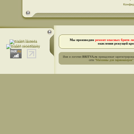
Конфид
Мы производим
ремонт опасных бритв л
окисления режущей кро
Имя и логотип
BRITVA.ru
принадлежат зарегистриров
сети
"Магазины для парикмахеров"