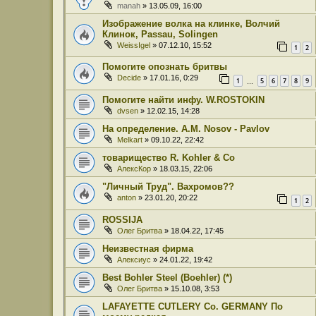
manah
» 13.05.09, 16:00
Изображение волка на клинке, Волчий
Клинок, Passau, Solingen
WeissIgel
» 07.12.10, 15:52
1
2
Помогите опознать бритвы
Decide
» 17.01.16, 0:29
1
5
6
7
8
9
…
Помогите найти инфу. W.ROSTOKIN
dvsen
» 12.02.15, 14:28
На определение. A.M. Nosov - Pavlov
Melkart
» 09.10.22, 22:42
товарищество R. Kohler & Co
АлексКор
» 18.03.15, 22:06
"Личный Труд". Вахромов??
anton
» 23.01.20, 20:22
1
2
ROSSIJA
Олег Бритва
» 18.04.22, 17:45
Неизвестная фирма
Алексиус
» 24.01.22, 19:42
Best Bohler Steel (Boehler) (*)
Олег Бритва
» 15.10.08, 3:53
LAFAYETTE CUTLERY Co. GERMANY По