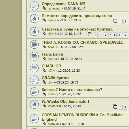
Определение DANA 105
runastep
» 28.08.19, 21:44
Помогите определить производителя
slasta
» 29.05.17, 23:37
1
2
Свастика и руны на опасных бритвах.
N*X*S
» 14.12.10, 11:48
1
6
7
8
9
10
…
THEO A. KOCHS CO, CHIKAGO, SPEEDWELL
ANATOL
» 08.12.08, 22:19
Franz Lerch
lezcha
» 18.02.10, 20:41
CHARLIOR
IVAN
» 12.03.09, 19:23
GRAWA бритва
dior
» 03.02.20, 19:33
Княжев? Никто не сталкивался?
anton
» 18.01.20, 19:32
W. Wanke Oberleutensdorf
Vesta
» 05.12.19, 22:30
1
2
CORSAN DENTON BURDEKIN & Co, Sheffield
England
MadCat
» 02.04.10, 15:20