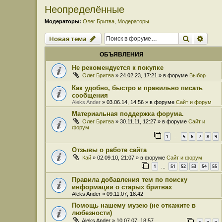
Неопределённые
Модераторы:
Олег Бритва
,
Модераторы
Поиск
Расш
Новая тема
ОБЪЯВЛЕНИЯ
Не рекомендуется к покупке
Олег Бритва
» 24.02.23, 17:21 » в форуме
Выбор
Как удобно, быстро и правильно писать
сообщения
Aleks Ander
» 03.06.14, 14:56 » в форуме
Сайт и форум
Материальная поддержка форума.
Олег Бритва
» 30.11.11, 12:27 » в форуме
Сайт и
форум
1
5
6
7
8
9
…
Отзывы о работе сайта
Кай
» 02.09.10, 21:07 » в форуме
Сайт и форум
1
51
52
53
54
55
…
Правила добавления тем по поиску
информации о старых бритвах
Aleks Ander
» 09.11.07, 18:42
Помощь нашему музею (не откажите в
любезности)
Aleks Ander
» 10.07.07, 18:57