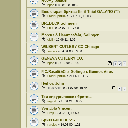
моему редкая
проб
» 15.08.10, 18:02
Еще старая бритва Emil Thiel GALANO (*#)
Олег Бритва
» 17.07.06, 16:03
BREBECK Solingen
проб
» 23.07.11, 17:08
Marcus & Hammesfahr, Solingen
gjoll
» 13.08.11, 9:32
WILBERT CUTLERY CO Chicago
vovker
» 04.04.09, 19:30
GENEVA CUTLERY CO.
проб
» 07.10.09, 21:09
1
2
3
F.C.Rasetti&Cie, Solingen, Buenos-Aires
Олег Бритва
» 21.06.11, 1:17
Heiffor, John
Tras Krom
» 21.07.09, 19:35
1
2
Три хирургических бритвы.
tagir.dn
» 11.01.21, 18:25
Veritable Vincent .
Егор
» 23.03.11, 17:50
Бритва-DUCHESS-
ryrelav
» 19.06.09, 1:21