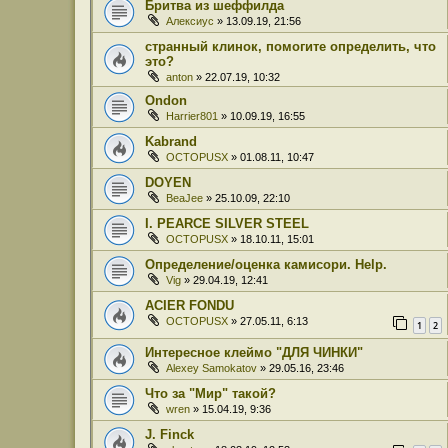
Бритва из шеффилда
Алексиус
» 13.09.19, 21:56
странный клинок, помогите определить, что
это?
anton
» 22.07.19, 10:32
Ondon
Harrier801
» 10.09.19, 16:55
Kabrand
OCTOPUSX
» 01.08.11, 10:47
DOYEN
BeaJee
» 25.10.09, 22:10
I. PEARCE SILVER STEEL
OCTOPUSX
» 18.10.11, 15:01
Определение/оценка камисори. Help.
Vig
» 29.04.19, 12:41
ACIER FONDU
OCTOPUSX
» 27.05.11, 6:13
1
2
Интересное клеймо "ДЛЯ ЧИНКИ"
Alexey Samokatov
» 29.05.16, 23:46
Что за "Мир" такой?
wren
» 15.04.19, 9:36
J. Finck