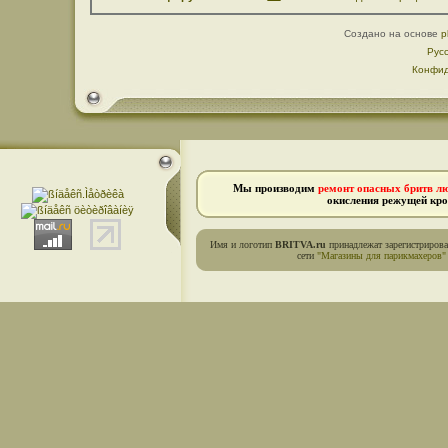
Создано на основе
p
Рус
Конфид
Мы производим
ремонт опасных бритв л
окисления режущей кро
Имя и логотип
BRITVA.ru
принадлежат зарегистриров
сети
"Магазины для парикмахеров"