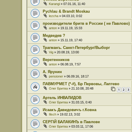
Karangi
» 07.01.16, 11:40
Pychlau & Brandt Moskau
lezcha
» 04.03.10, 0:02
производители бритв в России ( не Павлово)
anton
» 19.11.19, 15:33
Медведев ?
anton
» 15.11.19, 17:40
Трагманъ. Санкт-Петербург/Выборг
Vig
» 20.08.19, 13:00
Веретенников
anton
» 06.08.19, 7:57
А. Ярунин
pensioner
» 06.09.16, 18:17
ПАВМУРМЕТ (*-#), Бр Первовы, Лаптево
Олег Бритва
» 21.10.08, 20:48
1
2
3
Артель ИНВАЛИДОВ
Олег Бритва
» 31.03.15, 0:40
Исаакъ Давидовичъ г.Ковна
Ilisch
» 19.02.13, 3:02
СЕРГIЙ БАЛАКИНЪ в Павлове
Олег Бритва
» 03.03.11, 17:06