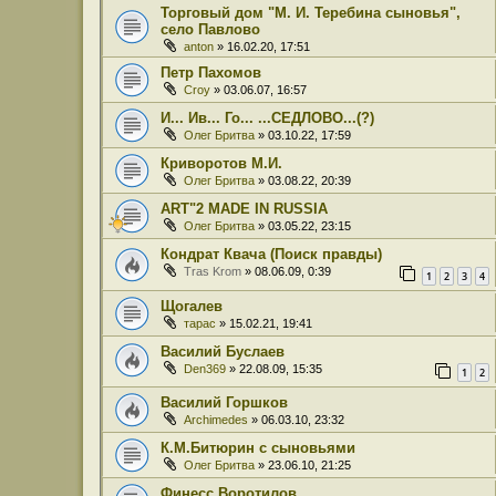
Торговый дом "М. И. Теребина сыновья",
село Павлово
anton
» 16.02.20, 17:51
Петр Пахомов
Croy
» 03.06.07, 16:57
И... Ив... Го... ...СЕДЛОВО...(?)
Олег Бритва
» 03.10.22, 17:59
Криворотов М.И.
Олег Бритва
» 03.08.22, 20:39
ART"2 MADE IN RUSSIA
Олег Бритва
» 03.05.22, 23:15
Кондрат Квача (Поиск правды)
Tras Krom
» 08.06.09, 0:39
1
2
3
4
Щогалев
тарас
» 15.02.21, 19:41
Василий Буслаев
Den369
» 22.08.09, 15:35
1
2
Василий Горшков
Archimedes
» 06.03.10, 23:32
К.М.Битюрин с сыновьями
Олег Бритва
» 23.06.10, 21:25
Финесс Воротилов