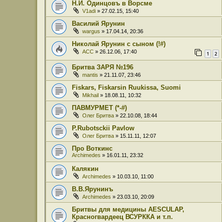
Н.И. Одинцовъ в Ворсме
V1adi
» 27.02.15, 15:40
Василий Ярунин
wargus
» 17.04.14, 20:36
Николай Ярунин с сыном (!#)
ACC
» 26.12.06, 17:40
1
2
Бритва ЗАРЯ №196
mantis
» 21.11.07, 23:46
Fiskars, Fiskarsin Ruukissa, Suomi
Mikhail
» 18.08.11, 10:32
ПАВМУРМЕТ (*-#)
Олег Бритва
» 22.10.08, 18:44
P.Rubotsсkii Pavlow
Олег Бритва
» 15.11.11, 12:07
Про Воткинс
Archimedes
» 16.01.11, 23:32
Калякин
Archimedes
» 10.03.10, 11:00
В.В.Ярунинъ
Archimedes
» 23.03.10, 20:09
Бритвы для медицины AESCULAP,
Красногвардеец ВСУРККА и т.п.