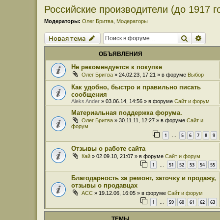
Российские производители (до 1917 г
Модераторы:
Олег Бритва
,
Модераторы
Поиск
Расш
Новая тема
ОБЪЯВЛЕНИЯ
Не рекомендуется к покупке
Олег Бритва
» 24.02.23, 17:21 » в форуме
Выбор
Как удобно, быстро и правильно писать
сообщения
Aleks Ander
» 03.06.14, 14:56 » в форуме
Сайт и форум
Материальная поддержка форума.
Олег Бритва
» 30.11.11, 12:27 » в форуме
Сайт и
форум
1
5
6
7
8
9
…
Отзывы о работе сайта
Кай
» 02.09.10, 21:07 » в форуме
Сайт и форум
1
51
52
53
54
55
…
Благодарность за ремонт, заточку и продажу,
отзывы о продавцах
ACC
» 19.12.06, 16:05 » в форуме
Сайт и форум
1
59
60
61
62
63
…
ТЕМЫ