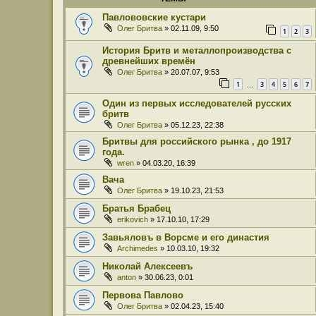
Павлововские кустари
Олег Бритва
» 02.11.09, 9:50
1
2
3
История Бритв и металлопроизводства с
древнейших времён
Олег Бритва
» 20.07.07, 9:53
1
3
4
5
6
7
…
Один из первых исследователей русских
бритв
Олег Бритва
» 05.12.23, 22:38
Бритвы для российского рынка , до 1917
года.
wren
» 04.03.20, 16:39
Вача
Олег Бритва
» 19.10.23, 21:53
Братья Брабец
erikovich
» 17.10.10, 17:29
Завьяловъ в Ворсме и его династия
Archimedes
» 10.03.10, 19:32
Николай Алексеевъ
anton
» 30.06.23, 0:01
Первова Павлово
Олег Бритва
» 02.04.23, 15:40