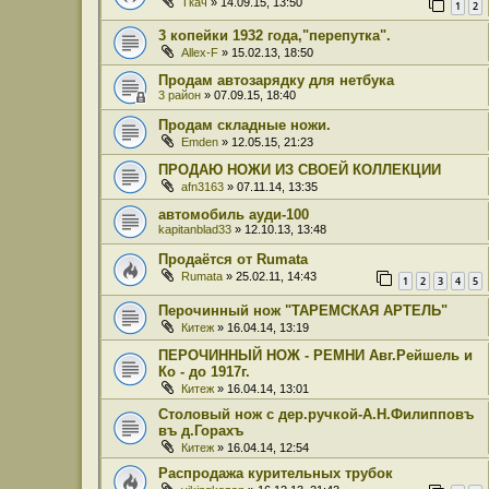
Ткач
» 14.09.15, 13:50
1
2
3 копейки 1932 года,"перепутка".
Allex-F
» 15.02.13, 18:50
Продам автозарядку для нетбука
3 район
» 07.09.15, 18:40
Продам складные ножи.
Emden
» 12.05.15, 21:23
ПРОДАЮ НОЖИ ИЗ СВОЕЙ КОЛЛЕКЦИИ
afn3163
» 07.11.14, 13:35
автомобиль ауди-100
kapitanblad33
» 12.10.13, 13:48
Продаётся от Rumata
Rumata
» 25.02.11, 14:43
1
2
3
4
5
Перочинный нож "ТАРЕМСКАЯ АРТЕЛЬ"
Китеж
» 16.04.14, 13:19
ПЕРОЧИННЫЙ НОЖ - РЕМНИ Авг.Рейшель и
Ко - до 1917г.
Китеж
» 16.04.14, 13:01
Столовый нож с дер.ручкой-А.Н.Филипповъ
въ д.Горахъ
Китеж
» 16.04.14, 12:54
Распродажа курительных трубок