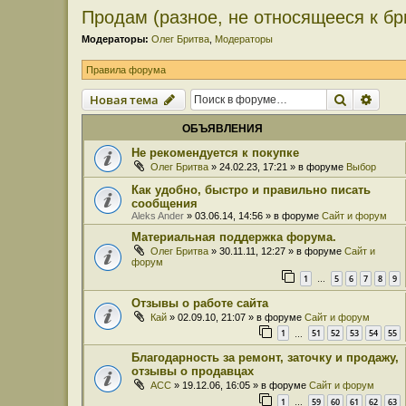
Продам (разное, не относящееся к бр
Модераторы:
Олег Бритва
,
Модераторы
Правила форума
Поиск
Расш
Новая тема
ОБЪЯВЛЕНИЯ
Не рекомендуется к покупке
Олег Бритва
» 24.02.23, 17:21 » в форуме
Выбор
Как удобно, быстро и правильно писать
сообщения
Aleks Ander
» 03.06.14, 14:56 » в форуме
Сайт и форум
Материальная поддержка форума.
Олег Бритва
» 30.11.11, 12:27 » в форуме
Сайт и
форум
1
5
6
7
8
9
…
Отзывы о работе сайта
Кай
» 02.09.10, 21:07 » в форуме
Сайт и форум
1
51
52
53
54
55
…
Благодарность за ремонт, заточку и продажу,
отзывы о продавцах
ACC
» 19.12.06, 16:05 » в форуме
Сайт и форум
1
59
60
61
62
63
…