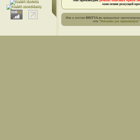
Мы производим
ремонт опасных бритв л
окисления режущей кро
Имя и логотип
BRITVA.ru
принадлежат зарегистриров
сети
"Магазины для парикмахеров"