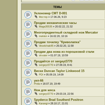
ТЕМЫ
Уклономер СМТ D-001
Фестер
» 17.06.26, 9:23
Продам механические часы
Maga35535
» 20.02.22, 21:32
Многопредметный складной нож Mercator
meklen
» 16.02.20, 10:16
Продам точилку "Криволапка"
Veselchak85
» 26.02.20, 11:58
Продам два ножа из порошковой стали
skvater
» 01.07.19, 10:59
Продаётся от sergeyt3770
sergeyt3770
» 27.09.19, 8:41
Виски Duncan Taylor Linkwood 15
PDI
» 05.09.19, 14:09
укп-66
Prela
» 18.07.19, 19:49
Нож для мяса
sergeyt3770
» 29.03.19, 22:56
Spyderco Brad Southerd Positron
Karangi
» 28.10.17, 21:01