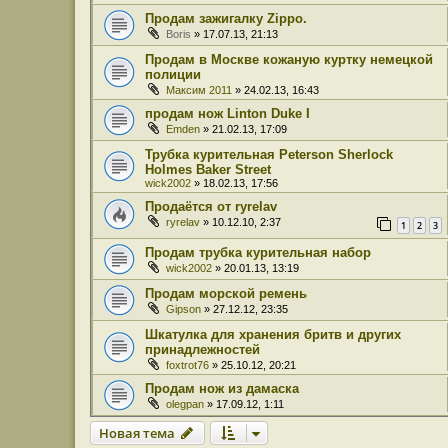
Продам зажигалку Zippo.
Boris
» 17.07.13, 21:13
Продам в Москве кожаную куртку немецкой
полиции
Максим 2011
» 24.02.13, 16:43
продам нож Linton Duke I
Emden
» 21.02.13, 17:09
Трубка курительная Peterson Sherlock
Holmes Baker Street
wick2002
» 18.02.13, 17:56
Продаётся от ryrelav
ryrelav
» 10.12.10, 2:37
1
2
3
Продам трубка курительная набор
wick2002
» 20.01.13, 13:19
Продам морской ремень
Gipson
» 27.12.12, 23:35
Шкатулка для хранения бритв и других
принадлежностей
foxtrot76
» 25.10.12, 20:21
Продам нож из дамаска
olegpan
» 17.09.12, 1:11
Новая тема