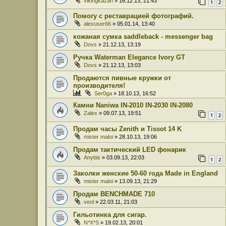
vikingkazan
» 16.12.13, 21:43
1
2
Помогу с реставрацией фотографий.
alexuser66
» 05.01.14, 13:40
кожаная сумка saddleback - messenger bag
Dovs
» 21.12.13, 13:19
Ручка Waterman Elegance Ivory GT
Dovs
» 21.12.13, 13:03
Продаются пивные кружки от
производителя!
Ser0ga
» 18.10.13, 16:52
Камни Naniwa IN-2010 IN-2030 IN-2080
Zalex
» 09.07.13, 19:51
1
2
Продам часы Zenith и Tissot 14 K
mister maloi
» 28.10.13, 19:06
Продам тактический LED фонарик
Anybis
» 03.09.13, 22:03
1
2
Заколки женские 50-60 года Made in England
mister maloi
» 13.09.13, 21:29
Продам BENCHMADE 710
veol
» 22.03.11, 21:03
Гильотинка для сигар.
N*X*S
» 19.02.13, 20:01