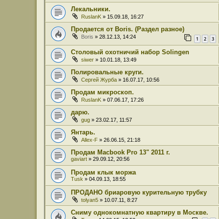
Лекальники.
RuslanK
» 15.09.18, 16:27
Продается от Boris. (Раздел разное)
Boris
» 28.12.13, 14:24
1
2
3
Столовый охотничий набор Solingen
siwer
» 10.01.18, 13:49
Полировальные круги.
Сергей Журба
» 16.07.17, 10:56
Продам микроскоп.
RuslanK
» 07.06.17, 17:26
дарю.
gug
» 23.02.17, 11:57
Янтарь.
Allex-F
» 26.06.15, 21:18
Продам Macbook Pro 13" 2011 г.
gaviart
» 29.09.12, 20:56
Продам клык моржа
Tusk
» 04.09.13, 18:55
ПРОДАНО бриаровую курительную трубку
tolyan5
» 10.07.11, 8:27
Сниму однокомнатную квартиру в Москве.