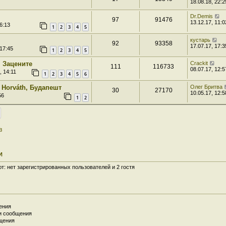
18.08.18, 22:2
Dr.Demis
97
91476
13.12.17, 11:0
6:13
1
2
3
4
5
кустарь
92
93358
17.07.17, 17:3
 17:45
1
2
3
4
5
 Зацените
Crackit
111
116733
08.07.17, 12:5
, 14:11
1
2
3
4
5
6
 Horváth, Будапешт
Олег Бритва
30
27170
10.05.17, 12:5
56
1
2
в
И
: нет зарегистрированных пользователей и 2 гостя
ения
и сообщения
щения