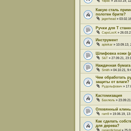
тарас
» 16.03.19, 11
Какую сталь прим
полотен бритв?
jagerhead
» 03.02.16
Ручки для Т станк
CapsLocK
» 26.03.2
Инструмент
aptekar
» 10.09.13, 
Шлифовка кожи (
S&T
» 27.09.21, 23:
Наждачная бумага 
Smith
» 04.10.21, 9:
Чем обработать р
защиты от влаги?
Рудольфович
» 17.
Кастомизация
Бахлюль
» 23.09.21
Оловянный клин
ram9
» 19.06.19, 13
Как сделать собс
для дерева?
rasierdichmal
» 25.0