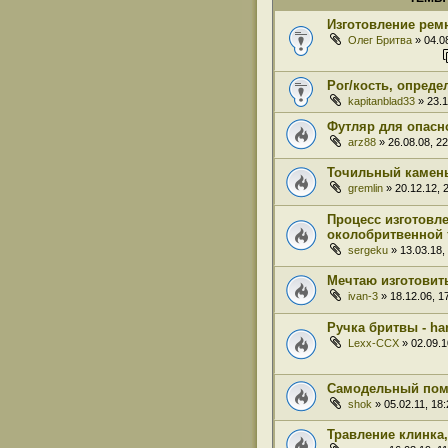
Изготовление рем
Олег Бритва
» 04.08
Рог/кость, опреде
kapitanblad33
» 23.1
Футляр для опасн
arz88
» 26.08.08, 22
Точильный камен
gremlin
» 20.12.12, 
Процесс изготовл
околобритвенной 
sergeku
» 13.03.18,
Мечтаю изготовит
ivan-3
» 18.12.06, 1
Ручка бритвы - h
Lexx-CCX
» 02.09.1
Самодельный пом
shok
» 05.02.11, 18:
Травление клинка,