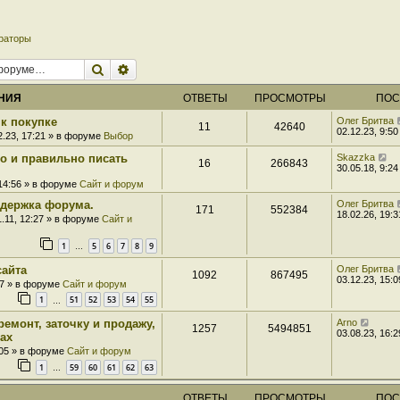
раторы
Поиск
Расширенный поиск
НИЯ
ОТВЕТЫ
ПРОСМОТРЫ
ПОС
к покупке
Олег Бритва
11
42640
02.12.23, 9:50
2.23, 17:21 » в форуме
Выбор
ро и правильно писать
Skazzka
16
266843
30.05.18, 9:24
 14:56 » в форуме
Сайт и форум
держка форума.
Олег Бритва
171
552384
18.02.26, 19:3
1.11, 12:27 » в форуме
Сайт и
1
5
6
7
8
9
…
сайта
Олег Бритва
1092
867495
03.12.23, 15:0
07 » в форуме
Сайт и форум
1
51
52
53
54
55
…
ремонт, заточку и продажу,
Arno
1257
5494851
03.08.23, 16:2
ах
:05 » в форуме
Сайт и форум
1
59
60
61
62
63
…
ОТВЕТЫ
ПРОСМОТРЫ
ПОС