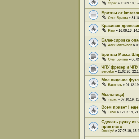
тарас
» 13.09.19, 5:
Бритвы от kmrazo
Олег Бритва
» 31.10
Красивая древеси
Rino
» 16.09.13, 14:
Балансировка опа
Алек Михайлов
» 09
Бритвы Макса Шп
Олег Бритва
» 06.05
ЧПУ фрезер и ЧПУ 
sergeku
» 11.02.20, 22:1
Мое видение футл
Бахлюль
» 01.12.19
Мыльница)
тарас
» 07.10.19, 11
Всем привет ! еще о
TiliVili
» 12.03.19, 21
Сделать ручку из 
приятного
DmitriyA
» 27.07.19, 15: