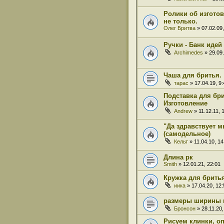
Ролики об изгото
не только.
Олег Бритва
» 07.02.09,
Ручки - Банк идей
Archimedes
» 29.09.
Чаша для бритья.
тарас
» 17.04.19, 9:
Подставка для бри
Изготовление
Andrew
» 11.12.11, 
"Да здравствует 
(самодельное)
Кельт
» 11.04.10, 14
Длина рк
Smith
» 12.01.21, 22:01
Кружка для брить
иика
» 17.04.20, 12:
размеры ширины 
Бронсон
» 28.11.20,
Рисуем клинки, оп