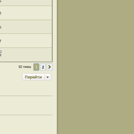
5
2
5
7
8
1
2
След.
92 темы
Перейти