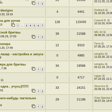
26
20338
22.11.20, 11:2
41
1
2
rdesigns
DmitriyA
4
4441
31.10.20, 23:3
.20, 19:19
на для ручек
Сергей В.
128
115435
10.10.20, 8:04
13
1
3
4
5
6
7
…
сной бритвы
MG 42
39
21588
26.09.20, 12:5
.06.19, 17:03
1
2
рехера
Пeтp
12
9310
07.05.20, 17:3
.20, 17:49
лазер - настройка и запуск
sergeku
0
4985
11.02.20, 22:1
8
яра для бритвы
sergeku
34
19586
03.12.19, 23:1
, 7:36
1
2
тарас
0
4717
07.10.19, 11:1
:11
дна , учусь)!!!!!!!
Skazzka
33
24151
25.09.19, 22:4
:01
1
2
чего-нибудь тактильно
Олег Бритва
29
21196
30.07.19, 14:4
49
1
2