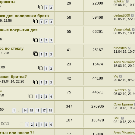
проекты
aptekar
29
22000
06.06.19, 10:1
5
1
2
вка для полировки бритв
dedaa2000
58
59468
16.05.19, 5:20
9, 22:56
1
2
3
шные покрытия для
VincentMek
55
66261
06.05.19, 19:1
46
1
2
3
с по стеклу
runastep
41
25167
11.04.19, 10:0
 15:28
1
2
3
Алек Михайл
23
15474
15.03.19, 20:2
8:09
1
2
асная бритва?
Vig
42
44180
20.02.19, 9:52
 19.04.14, 22:20
1
2
3
а
Skazzka
75
44571
05.02.19, 21:4
:50
1
2
3
4
Олег Бритва
347
276936
03.10.18, 19:2
:50
1
14
15
16
17
18
…
S&T
107
133478
02.10.18, 22:3
 22:31
1
2
3
4
5
6
тья или после ?!
Алек Михайл
17
15349