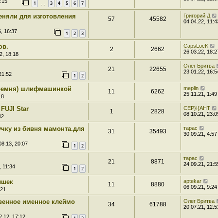
:15
1
3
4
5
6
7
…
еняли для изготовления
Григорий Д
57
45582
04.04.22, 11:4
, 16:37
1
2
3
ов.
CapsLocK
2
2662
26.03.22, 18:2
2, 18:18
Олег Бритва
21
22655
23.01.22, 16:5
21:52
1
2
ремня) шлифмашинкой
meplin
11
6262
25.11.21, 1:49
18
FUJI Star
CEP}I{AHT
1
2828
08.10.21, 23:0
42
учку из бивня мамонта.для
тарас
31
35493
30.09.21, 4:57
08.13, 20:07
1
2
тарас
21
8871
24.09.21, 21:5
, 11:34
1
2
ышек
aptekar
11
8880
06.09.21, 9:24
:21
твенное именное клеймо
Олег Бритва
34
61788
20.07.21, 12:5
2.12, 17:12