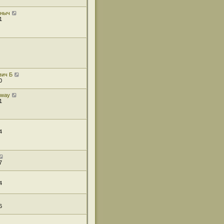
иныч
1
вич Б
0
mway
1
4
7
4
6