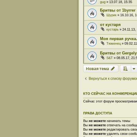
gug
» 13.07.18, 15:35
Бритвы от 1byrrer
Шурик
» 16.10.16, 1
от кустаря
кустарь
» 24.11.13,
Моя первая ручка.
Тюменец
» 09.02.11
Бритвы от Gergely
S&T
» 08.05.17, 21:
Новая тема
Вернуться к списку форумо
КТО СЕЙЧАС НА КОНФЕРЕНЦИ
Сейчас этот форум просматривают
ПРАВА ДОСТУПА
Вы
не можете
начинать темы
Вы
не можете
отвечать на сообщ
Вы
не можете
редактировать сво
Вы
не можете
удалять свои сооб