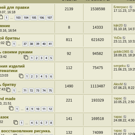
ней для правки
Блюграсс
2139
1538598
17.11.23, 17:5
.07, 16:18
1
103
104
105
106
107
…
ление
lojki20
8
14333
31.10.18, 14:3
0.16, 16:54
ой бритвы
YoDa
811
621620
23.11.23, 10:3
:02
1
37
38
39
40
41
…
ь своими руками
goblin1965
92
94582
18.09.23, 18:2
23:42
1
2
3
4
5
ения изделий
sergeku
112
75475
21.06.23, 19:2
тематики
 13:03
1
2
3
4
5
6
ь бритву
AlexM
1490
1113487
07.06.23, 8:22
7:43
1
71
72
73
74
75
…
and made
тарас
221
193329
10.05.23, 2:50
0, 21:51
1
8
9
10
11
12
…
азок
тарас
141
169518
24.08.22, 4:30
22
1
4
5
6
7
8
…
 восстановление рисунка.
тарас
132
74099
15.07.22, 12:0