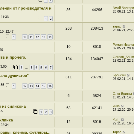
1
2
влении от производителя и
Змей Болгар
36
44296
28.06.21, 13:1
 11:33
1
2
тарас
263
208413
26.06.21, 2:55
10, 12:47
1
10
11
12
13
14
…
Роман Ивано
10
8610
02.05.21, 20:1
40
тв и прочего.
Gordon_Shu
134
134047
19.02.21, 22:3
13:00
1
3
4
5
6
7
…
мыло душистое"
Бронсон
311
287791
07.02.21, 14:1
:35
1
12
13
14
15
16
…
Олег Бритва
6
5824
13.01.21, 14:5
я из силикона
иика
58
42141
17.12.20, 20:5
55
1
2
3
клинка
Yuri_
12
8019
29.11.20, 16:3
 22:34
равы, клейма, футляры...
тарас