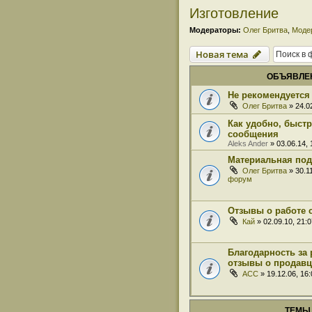
Изготовление
Модераторы:
Олег Бритва
,
Моде
Новая тема
ОБЪЯВЛЕ
Не рекомендуется 
Олег Бритва
» 24.0
Как удобно, быст
сообщения
Aleks Ander
» 03.06.14,
Материальная под
Олег Бритва
» 30.1
форум
Отзывы о работе 
Кай
» 02.09.10, 21:
Благодарность за 
отзывы о продавц
ACC
» 19.12.06, 16
ТЕМЫ