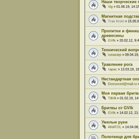
Наши творческие 
Vig
» 01.06.19, 14:1
Магнитная подста
Tras Krom
» 15.05.0
Пропитки и фини
древесины
GVIk
» 20.02.12, 9:
Технический вопро
runastep
» 09.04.19,
Травление рога
тарас
» 13.03.19, 1
Нестандартная оп
Dossexed@mail.ru
»
Моя первая бритв
TiliVili
» 01.02.19, 14
Бритвы от GVIk
GVIk
» 14.02.12, 21
Умелые руки
ANATOL
» 14.04.08,
Полотенце для бри