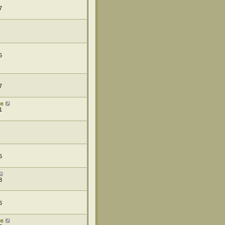
7
5
7
ов
1
6
8
6
ов