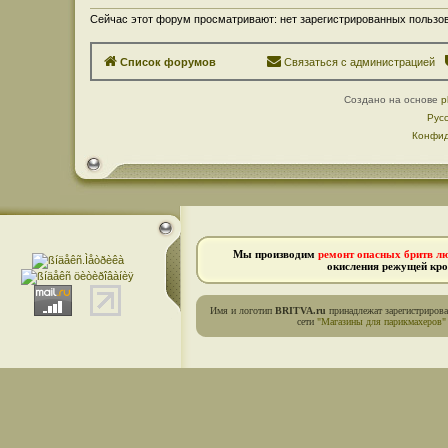
Сейчас этот форум просматривают: нет зарегистрированных пользов
Список форумов
Связаться с администрацией
Создано на основе
p
Рус
Конфид
Мы производим
ремонт опасных бритв л
окисления режущей кро
Имя и логотип
BRITVA.ru
принадлежат зарегистриров
сети
"Магазины для парикмахеров"