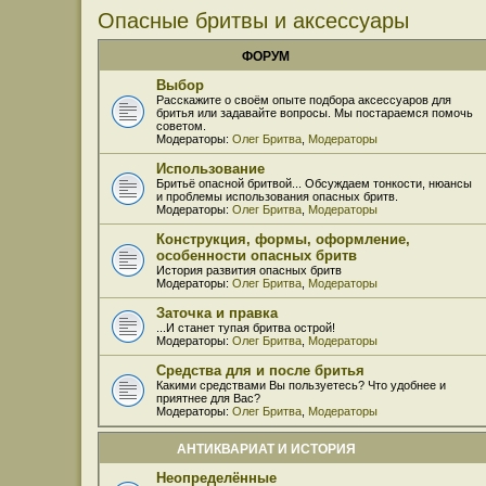
Опасные бритвы и аксессуары
ФОРУМ
Выбор
Расскажите о своём опыте подбора аксессуаров для
бритья или задавайте вопросы. Мы постараемся помочь
советом.
Модераторы:
Олег Бритва
,
Модераторы
Использование
Бритьё опасной бритвой... Обсуждаем тонкости, нюансы
и проблемы использования опасных бритв.
Модераторы:
Олег Бритва
,
Модераторы
Конструкция, формы, оформление,
особенности опасных бритв
История развития опасных бритв
Модераторы:
Олег Бритва
,
Модераторы
Заточка и правка
...И станет тупая бритва острой!
Модераторы:
Олег Бритва
,
Модераторы
Средства для и после бритья
Какими средствами Вы пользуетесь? Что удобнее и
приятнее для Вас?
Модераторы:
Олег Бритва
,
Модераторы
АНТИКВАРИАТ И ИСТОРИЯ
Неопределённые