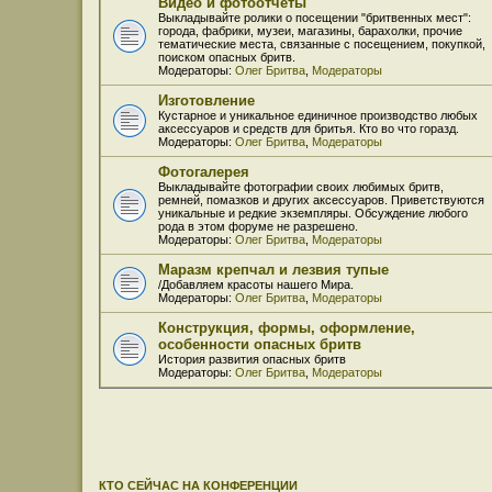
Видео и фотоотчёты
Выкладывайте ролики о посещении "бритвенных мест":
города, фабрики, музеи, магазины, барахолки, прочие
тематические места, связанные с посещением, покупкой,
поиском опасных бритв.
Модераторы:
Олег Бритва
,
Модераторы
Изготовление
Кустарное и уникальное единичное производство любых
аксессуаров и средств для бритья. Кто во что горазд.
Модераторы:
Олег Бритва
,
Модераторы
Фотогалерея
Выкладывайте фотографии своих любимых бритв,
ремней, помазков и других аксессуаров. Приветствуются
уникальные и редкие экземпляры. Обсуждение любого
рода в этом форуме не разрешено.
Модераторы:
Олег Бритва
,
Модераторы
Маразм крепчал и лезвия тупые
/Добавляем красоты нашего Мира.
Модераторы:
Олег Бритва
,
Модераторы
Конструкция, формы, оформление,
особенности опасных бритв
История развития опасных бритв
Модераторы:
Олег Бритва
,
Модераторы
КТО СЕЙЧАС НА КОНФЕРЕНЦИИ