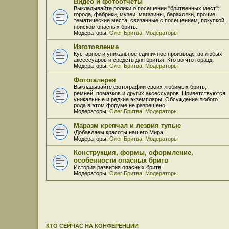
Видео и фотоотчёты
Выкладывайте ролики о посещении "бритвенных мест":
города, фабрики, музеи, магазины, барахолки, прочие
тематические места, связанные с посещением, покупкой,
поиском опасных бритв.
Модераторы:
Олег Бритва
,
Модераторы
Изготовление
Кустарное и уникальное единичное производство любых
аксессуаров и средств для бритья. Кто во что горазд.
Модераторы:
Олег Бритва
,
Модераторы
Фотогалерея
Выкладывайте фотографии своих любимых бритв,
ремней, помазков и других аксессуаров. Приветствуются
уникальные и редкие экземпляры. Обсуждение любого
рода в этом форуме не разрешено.
Модераторы:
Олег Бритва
,
Модераторы
Маразм крепчал и лезвия тупые
/Добавляем красоты нашего Мира.
Модераторы:
Олег Бритва
,
Модераторы
Конструкция, формы, оформление,
особенности опасных бритв
История развития опасных бритв
Модераторы:
Олег Бритва
,
Модераторы
КТО СЕЙЧАС НА КОНФЕРЕНЦИИ