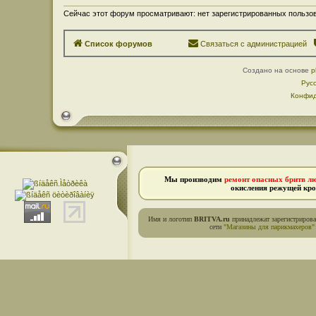
Сейчас этот форум просматривают: нет зарегистрированных пользов
Список форумов
Связаться с администрацией
Создано на основе
p
Рус
Конфид
Мы производим
ремонт опасных бритв л
окисления режущей кро
Имя и логотип
BRITVA.ru
принадлежат зарегистриров
сети
"Магазины для парикмахеров"