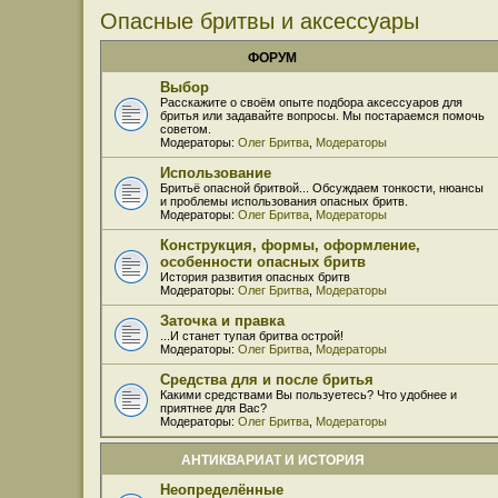
Опасные бритвы и аксессуары
ФОРУМ
Выбор
Расскажите о своём опыте подбора аксессуаров для
бритья или задавайте вопросы. Мы постараемся помочь
советом.
Модераторы:
Олег Бритва
,
Модераторы
Использование
Бритьё опасной бритвой... Обсуждаем тонкости, нюансы
и проблемы использования опасных бритв.
Модераторы:
Олег Бритва
,
Модераторы
Конструкция, формы, оформление,
особенности опасных бритв
История развития опасных бритв
Модераторы:
Олег Бритва
,
Модераторы
Заточка и правка
...И станет тупая бритва острой!
Модераторы:
Олег Бритва
,
Модераторы
Средства для и после бритья
Какими средствами Вы пользуетесь? Что удобнее и
приятнее для Вас?
Модераторы:
Олег Бритва
,
Модераторы
АНТИКВАРИАТ И ИСТОРИЯ
Неопределённые