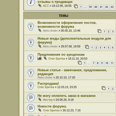
отзывы о продавцах
ACC
» 19.12.06, 16:05
1
59
60
61
62
63
…
ТЕМЫ
Возможности оформления постов,
возможности форума
Aleks Ander
» 05.05.10, 13:46
1
2
3
Новые моды (дополнительные модули для
форума)
Aleks Ander
» 29.07.08, 19:59
1
2
3
4
5
6
Предложения по аукционам
Олег Бритва
» 18.11.10, 20:53
1
7
8
9
10
11
…
Новые статьи - замечания, предложения,
редакция
Aleks Ander
» 20.10.10, 17:20
Распродажа!
Олег Бритва
» 12.03.13, 23:25
1
2
Не могу оплатить заказ в магазине
Фестер
» 24.06.26, 9:18
Новости форума.
Олег Бритва
» 26.12.23, 7:16