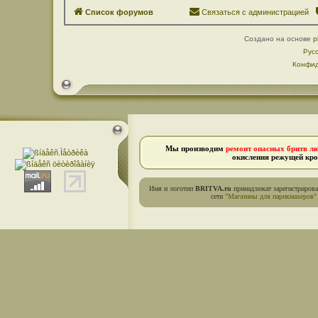
Список форумов
Связаться с администрацией
Создано на основе
p
Рус
Конфид
Мы производим
ремонт опасных бритв л
окисления режущей кро
Имя и логотип
BRITVA.ru
принадлежат зарегистриров
сети
"Магазины для парикмахеров"