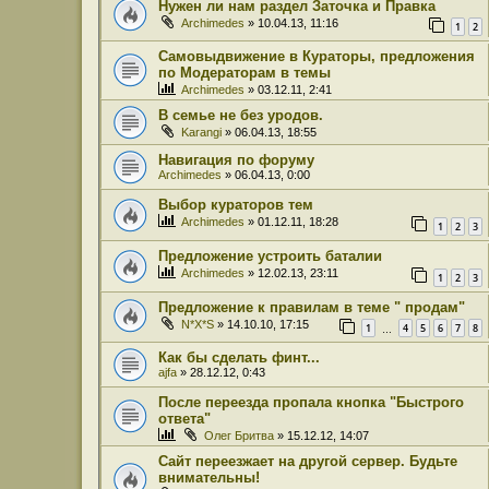
Нужен ли нам раздел Заточка и Правка
Archimedes
» 10.04.13, 11:16
1
2
Самовыдвижение в Кураторы, предложения
по Модераторам в темы
Archimedes
» 03.12.11, 2:41
В семье не без уродов.
Karangi
» 06.04.13, 18:55
Навигация по форуму
Archimedes
» 06.04.13, 0:00
Выбор кураторов тем
Archimedes
» 01.12.11, 18:28
1
2
3
Предложение устроить баталии
Archimedes
» 12.02.13, 23:11
1
2
3
Предложение к правилам в теме " продам"
N*X*S
» 14.10.10, 17:15
1
4
5
6
7
8
…
Как бы сделать финт...
ajfa
» 28.12.12, 0:43
После переезда пропала кнопка "Быстрого
ответа"
Олег Бритва
» 15.12.12, 14:07
Сайт переезжает на другой сервер. Будьте
внимательны!