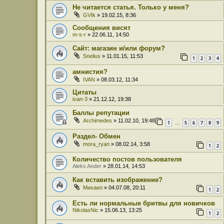
Не читается статья. Только у меня?
GVIk
» 19.02.15, 8:36
Сообщения висят
m-s-r
» 22.06.11, 14:50
Сайт: магазин и/или форум?
Snelius
» 11.01.15, 11:53
1
2
3
4
амнистия?
IVAN
» 08.03.12, 11:34
Цитаты
ivan-3
» 21.12.12, 19:38
Баллы репутации
Archimedes
» 11.02.10, 19:48
1
5
6
7
8
9
…
Раздел- Обмен
mora_ryan
» 08.02.14, 3:58
1
2
Количество постов пользователя
Aleks Ander
» 28.01.14, 14:53
Как вставить изображение?
Михаил
» 04.07.08, 20:11
1
2
Есть ли нормальные бритвы для новичков
NikolasNic
» 15.06.13, 13:25
1
2