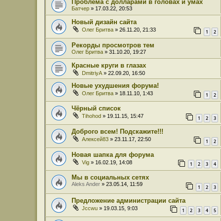
Проблема с долларами в головах и умах
Батчер
» 17.03.22, 20:53
Новый дизайн сайта
Олег Бритва
» 26.11.20, 21:33
1
2
Рекорды просмотров тем
Олег Бритва
» 31.10.20, 19:27
Красные круги в глазах
DmitriyA
» 22.09.20, 16:50
Новые ухудшения форума!
Олег Бритва
» 18.11.10, 1:43
1
2
Чёрный список
Tihohod
» 19.11.15, 15:47
1
2
3
Доброго всем! Подскажите!!!
Алексей83
» 23.11.17, 22:50
1
2
Новая шапка для форума
Vig
» 16.02.19, 14:08
1
2
3
4
Мы в социальных сетях
Aleks Ander
» 23.05.14, 11:59
1
2
3
Предложение администрации сайта
Jccwu
» 19.03.15, 9:03
1
2
3
4
5