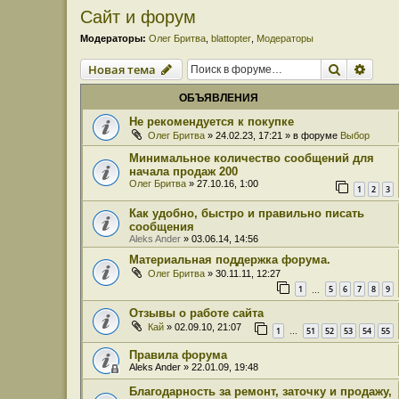
Сайт и форум
Модераторы:
Олег Бритва
,
blattopter
,
Модераторы
Поиск
Расш
Новая тема
ОБЪЯВЛЕНИЯ
Не рекомендуется к покупке
Олег Бритва
» 24.02.23, 17:21 » в форуме
Выбор
Минимальное количество сообщений для
начала продаж 200
Олег Бритва
» 27.10.16, 1:00
1
2
3
Как удобно, быстро и правильно писать
сообщения
Aleks Ander
» 03.06.14, 14:56
Материальная поддержка форума.
Олег Бритва
» 30.11.11, 12:27
1
5
6
7
8
9
…
Отзывы о работе сайта
Кай
» 02.09.10, 21:07
1
51
52
53
54
55
…
Правила форума
Aleks Ander
» 22.01.09, 19:48
Благодарность за ремонт, заточку и продажу,