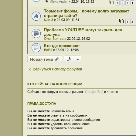
Aleks Ander
» 22.04.10, 18:32
1
2
3
4
Тормозит форум,.. почему долго загружает
страницы сайта?
ivan-3
» 24.03.09, 11:31
1
2
Проблема YOUTUBE могут закрыть для
доступа
Олег Бритва
» 22.09.12, 16:02
Кто где проживает
Bel64
» 16.09.12, 12:08
Новая тема
Вернуться к списку форумов
КТО СЕЙЧАС НА КОНФЕРЕНЦИИ
Сейчас этот форум просматривают:
Google [Bot]
и 4 гостя
ПРАВА ДОСТУПА
Вы
не можете
начинать темы
Вы
не можете
отвечать на сообщения
Вы
не можете
редактировать свои сообщения
Вы
не можете
удалять свои сообщения
Вы
не можете
добавлять вложения