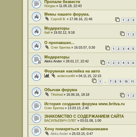
Пропали безвести
Norgau
» 11.05.18, 22:43
Мемы нашего форума.
Сергей В.
» 17.06.16, 21:46
1
2
3
Модераторы
Кай
» 19.02.12, 9:18
1
2
О пропавших...
Олег Бритва
» 16.03.07, 0:30
1
2
3
4
5
Модераторы
Aleks Ander
» 28.01.17, 22:42
1
2
3
4
5
6
Форумная наклейка на авто
anderson80
» 04.11.15, 22:15
1
7
8
9
10
11
…
Обычаи форума
Tihohod
» 16.06.16, 18:18
1
2
История создания форума www.britva.ru
Олег Бритва
» 13.03.13, 2:40
ЗНАКОМСТВО С СОДЕРЖАНИЕМ САЙТА
ВАСИЛЬЕВИЧ ОЛЕГ
» 03.01.08, 1:00
Хочу померяться айпишниками
Aleks Ander
» 25.03.15, 0:47