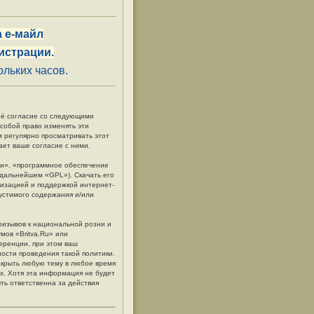
 е-майл
истрации.
льких часов.
своё согласие со следующими
 собой право изменять эти
м регулярно просматривать этот
ает ваше согласие с ними.
и», «программное обеспечение
в дальнейшем «GPL»). Скачать его
низацией и поддержкой интернет-
пустимого содержания и/или
ризывов к национальной розни и
мов «Britva.Ru» или
еренции, при этом ваш
ности проведения такой политики.
акрыть любую тему в любое время
ых. Хотя эта информация не будет
ть ответственна за действия