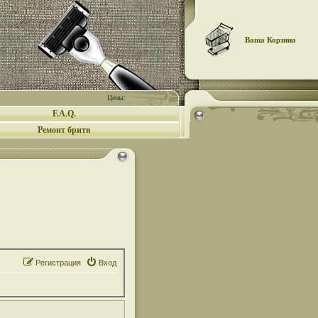
Ваша Корзина
Цены:
F.A.Q.
Ремонт бритв
Регистрация
Вход