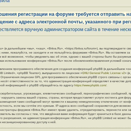
авила
ршения регистрации на форуме требуется отправить на
щение с адреса электронной почты, указанного при рег
ствляется вручную администратором сайта в течение неско
» (в дальнейшем «мы», «наш», «Britva.Ru», «https://britva.ru/forum»), вы подтверждаете 
с ними, пожалуйста, не заходите и не пользуйтесь форумами «Britva.Ru». Мы оставляем за
м всё возможное, чтобы уведомить вас об этом, однако с вашей стороны было бы разумны
 как использование конференции «Britva.Ru» после обновления/исправления условий означ
влением программного обеспечения для создания конференций phpBB (в дальнейшем «он
B Limited», «phpBB Teams»), выпущенного по лицензии «
GNU General Public License v2
» (
. Ограничения лицензии GPL для программного обеспечения phpBB строго связаны с орга
 несёт ответственности за то, что администрация конференций определяет в качестве до
льной информацией о phpBB обращайтесь по адресу
https://www.phpbb.com/
.
скорбительных, угрожающих, клеветнических сообщений, порнографических сообщений, п
 нарушить законы вашей страны, страны, которая предоставляет услуги хостинга для фору
азмещения таких сообщений могут привести к вашему немедленному отключению от конф
естность, если мы сочтём это нужным. IP-адреса всех сообщений сохраняются для возмож
инистраторы форумов «Britva.Ru» имеют право удалить, отредактировать, перенести или з
ователь вы согласны с тем, что введённая вами информация будет храниться в базе данн
о разрешения, ни администрация конференции «Britva.Ru», ни phpBB Limited не может бы
 к несанкционированному доступу к ней.