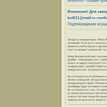
Britva.Ru - Общие пр
Внимание! Для заве
kot011@mail.ru сооб
Подтверждение осуще
Заходя на конференцию «Britva.Ru
условиями. Если вы не согласны 
правила в любое время и сделае
текст на предмет изменений, так
Наши форумы работают под упра
phpBB», «www.phpbb.com», «phpB
можно по адресу
www.phpbb.com
конференций, и phpBB Limited не
поведения в них. За дополните
Вы соглашаетесь не размещать о
прочих сообщений, которые могут
международное право. Попытки р
провайдер будет поставлен в изв
Вы соглашаетесь с тем, что адм
по своему усмотрению. Как польз
открыта третьим лицам без вашег
хакеров, которые могут привести