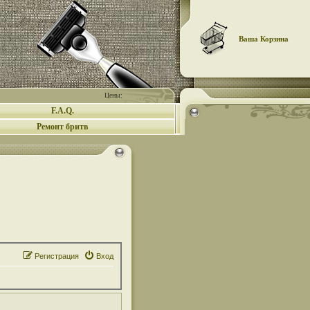
Ваша Корзина
Цены:
F.A.Q.
Ремонт бритв
Регистрация
Вход