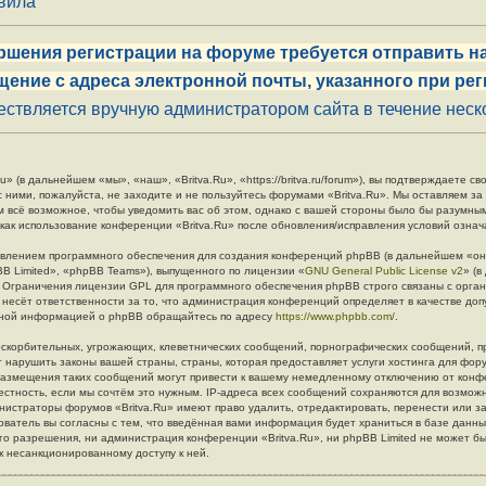
авила
ршения регистрации на форуме требуется отправить на
щение с адреса электронной почты, указанного при рег
ствляется вручную администратором сайта в течение неско
» (в дальнейшем «мы», «наш», «Britva.Ru», «https://britva.ru/forum»), вы подтверждаете 
с ними, пожалуйста, не заходите и не пользуйтесь форумами «Britva.Ru». Мы оставляем за
м всё возможное, чтобы уведомить вас об этом, однако с вашей стороны было бы разумны
 как использование конференции «Britva.Ru» после обновления/исправления условий означ
влением программного обеспечения для создания конференций phpBB (в дальнейшем «он
B Limited», «phpBB Teams»), выпущенного по лицензии «
GNU General Public License v2
» (
. Ограничения лицензии GPL для программного обеспечения phpBB строго связаны с орга
 несёт ответственности за то, что администрация конференций определяет в качестве до
льной информацией о phpBB обращайтесь по адресу
https://www.phpbb.com/
.
скорбительных, угрожающих, клеветнических сообщений, порнографических сообщений, п
 нарушить законы вашей страны, страны, которая предоставляет услуги хостинга для фору
азмещения таких сообщений могут привести к вашему немедленному отключению от конф
естность, если мы сочтём это нужным. IP-адреса всех сообщений сохраняются для возмож
инистраторы форумов «Britva.Ru» имеют право удалить, отредактировать, перенести или з
ователь вы согласны с тем, что введённая вами информация будет храниться в базе данн
о разрешения, ни администрация конференции «Britva.Ru», ни phpBB Limited не может бы
 к несанкционированному доступу к ней.