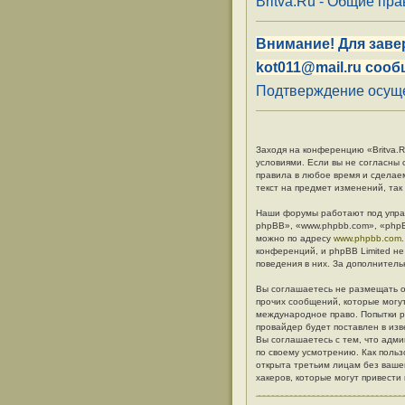
Britva.Ru - Общие пр
Внимание! Для заве
kot011@mail.ru сооб
Подтверждение осуще
Заходя на конференцию «Britva.Ru
условиями. Если вы не согласны 
правила в любое время и сделае
текст на предмет изменений, так
Наши форумы работают под упра
phpBB», «www.phpbb.com», «phpB
можно по адресу
www.phpbb.com
конференций, и phpBB Limited не
поведения в них. За дополните
Вы соглашаетесь не размещать о
прочих сообщений, которые могут
международное право. Попытки р
провайдер будет поставлен в изв
Вы соглашаетесь с тем, что адм
по своему усмотрению. Как польз
открыта третьим лицам без вашег
хакеров, которые могут привести