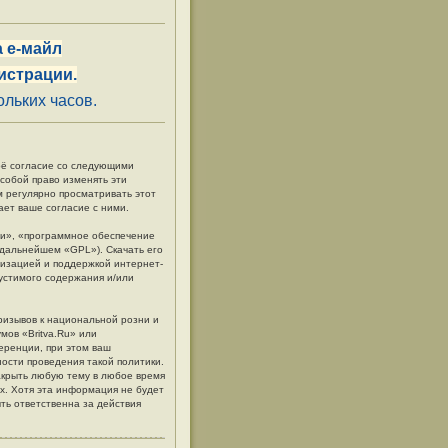
 е-майл
истрации.
льких часов.
своё согласие со следующими
 собой право изменять эти
м регулярно просматривать этот
ает ваше согласие с ними.
и», «программное обеспечение
в дальнейшем «GPL»). Скачать его
низацией и поддержкой интернет-
пустимого содержания и/или
ризывов к национальной розни и
мов «Britva.Ru» или
еренции, при этом ваш
ности проведения такой политики.
акрыть любую тему в любое время
ых. Хотя эта информация не будет
ть ответственна за действия