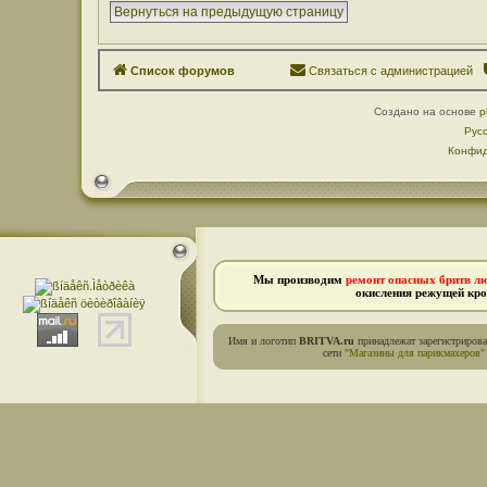
Вернуться на предыдущую страницу
Список форумов
Связаться с администрацией
Создано на основе
p
Рус
Конфид
Мы производим
ремонт опасных бритв л
окисления режущей кро
Имя и логотип
BRITVA.ru
принадлежат зарегистриров
сети
"Магазины для парикмахеров"