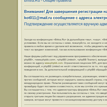
Britva.Ru - Общие правила
Внимание! Для завершения регистрации на
kot011@mail.ru сообщение с адреса электр
Подтверждение осуществляется вручную админ
Заходя на конференцию «Britva.Ru» (в дальнейшем «мы», «наш», «Britv
условиями. Если вы не согласны с ними, пожалуйста, не заходите и н
правила в любое время и сделаем всё возможное, чтобы уведомить в
текст на предмет изменений, так как использование конференции «Br
Наши форумы работают под управлением программного обеспечения 
phpBB», «www.phpbb.com», «phpBB Limited», «phpBB Teams»), выпуще
можно по адресу
www.phpbb.com
. Ограничения лицензии GPL для про
конференций, и phpBB Limited не несёт ответственности за то, что 
поведения в них. За дополнительной информацией о phpBB обращай
Вы соглашаетесь не размещать оскорбительных, угрожающих, клевет
прочих сообщений, которые могут нарушить законы вашей страны, стр
международное право. Попытки размещения таких сообщений могут п
провайдер будет поставлен в известность, если мы сочтём это нужны
Вы соглашаетесь с тем, что администраторы форумов «Britva.Ru» име
по своему усмотрению. Как пользователь вы согласны с тем, что вве
открыта третьим лицам без вашего разрешения, ни администрация кон
хакеров, которые могут привести к несанкционированному доступу к н