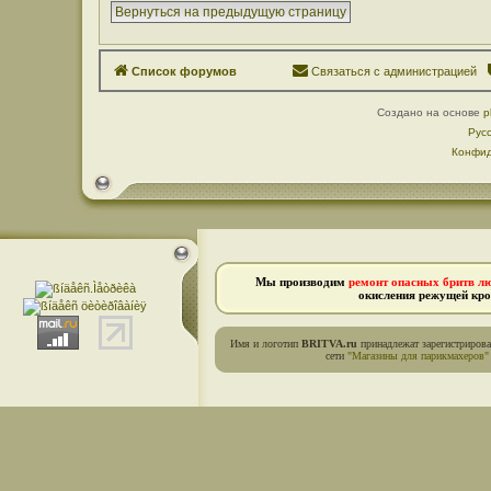
Вернуться на предыдущую страницу
Список форумов
Связаться с администрацией
Создано на основе
p
Рус
Конфид
Мы производим
ремонт опасных бритв л
окисления режущей кро
Имя и логотип
BRITVA.ru
принадлежат зарегистриров
сети
"Магазины для парикмахеров"