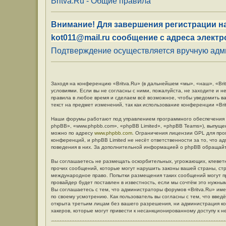
Britva.Ru - Общие правила
Внимание! Для завершения регистрации на
kot011@mail.ru сообщение с адреса электр
Подтверждение осуществляется вручную админ
Заходя на конференцию «Britva.Ru» (в дальнейшем «мы», «наш», «Britv
условиями. Если вы не согласны с ними, пожалуйста, не заходите и н
правила в любое время и сделаем всё возможное, чтобы уведомить в
текст на предмет изменений, так как использование конференции «Br
Наши форумы работают под управлением программного обеспечения 
phpBB», «www.phpbb.com», «phpBB Limited», «phpBB Teams»), выпуще
можно по адресу
www.phpbb.com
. Ограничения лицензии GPL для про
конференций, и phpBB Limited не несёт ответственности за то, что 
поведения в них. За дополнительной информацией о phpBB обращай
Вы соглашаетесь не размещать оскорбительных, угрожающих, клевет
прочих сообщений, которые могут нарушить законы вашей страны, стр
международное право. Попытки размещения таких сообщений могут п
провайдер будет поставлен в известность, если мы сочтём это нужны
Вы соглашаетесь с тем, что администраторы форумов «Britva.Ru» име
по своему усмотрению. Как пользователь вы согласны с тем, что вве
открыта третьим лицам без вашего разрешения, ни администрация кон
хакеров, которые могут привести к несанкционированному доступу к н