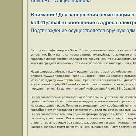
Britva.Ru - Общие правила
Внимание! Для завершения регистрации на
kot011@mail.ru сообщение с адреса электр
Подтверждение осуществляется вручную админ
Заходя на конференцию «Britva.Ru» (в дальнейшем «мы», «наш», «Britv
условиями. Если вы не согласны с ними, пожалуйста, не заходите и н
правила в любое время и сделаем всё возможное, чтобы уведомить в
текст на предмет изменений, так как использование конференции «Br
Наши форумы работают под управлением программного обеспечения 
phpBB», «www.phpbb.com», «phpBB Limited», «phpBB Teams»), выпуще
можно по адресу
www.phpbb.com
. Ограничения лицензии GPL для про
конференций, и phpBB Limited не несёт ответственности за то, что 
поведения в них. За дополнительной информацией о phpBB обращай
Вы соглашаетесь не размещать оскорбительных, угрожающих, клевет
прочих сообщений, которые могут нарушить законы вашей страны, стр
международное право. Попытки размещения таких сообщений могут п
провайдер будет поставлен в известность, если мы сочтём это нужны
Вы соглашаетесь с тем, что администраторы форумов «Britva.Ru» име
по своему усмотрению. Как пользователь вы согласны с тем, что вве
открыта третьим лицам без вашего разрешения, ни администрация кон
хакеров, которые могут привести к несанкционированному доступу к н