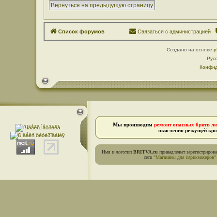
Вернуться на предыдущую страницу
Список форумов
Связаться с администрацией
Создано на основе
p
Рус
Конфид
Мы производим
ремонт опасных бритв л
окисления режущей кро
Имя и логотип
BRITVA.ru
принадлежат зарегистриров
сети
"Магазины для парикмахеров"