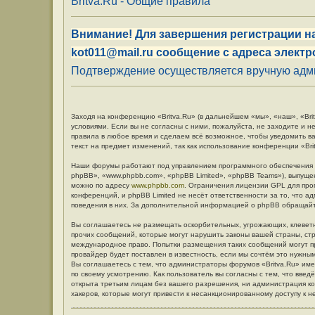
Britva.Ru - Общие правила
Внимание! Для завершения регистрации на
kot011@mail.ru сообщение с адреса электр
Подтверждение осуществляется вручную админ
Заходя на конференцию «Britva.Ru» (в дальнейшем «мы», «наш», «Britv
условиями. Если вы не согласны с ними, пожалуйста, не заходите и н
правила в любое время и сделаем всё возможное, чтобы уведомить в
текст на предмет изменений, так как использование конференции «Br
Наши форумы работают под управлением программного обеспечения 
phpBB», «www.phpbb.com», «phpBB Limited», «phpBB Teams»), выпуще
можно по адресу
www.phpbb.com
. Ограничения лицензии GPL для про
конференций, и phpBB Limited не несёт ответственности за то, что 
поведения в них. За дополнительной информацией о phpBB обращай
Вы соглашаетесь не размещать оскорбительных, угрожающих, клевет
прочих сообщений, которые могут нарушить законы вашей страны, стр
международное право. Попытки размещения таких сообщений могут п
провайдер будет поставлен в известность, если мы сочтём это нужны
Вы соглашаетесь с тем, что администраторы форумов «Britva.Ru» име
по своему усмотрению. Как пользователь вы согласны с тем, что вве
открыта третьим лицам без вашего разрешения, ни администрация кон
хакеров, которые могут привести к несанкционированному доступу к н