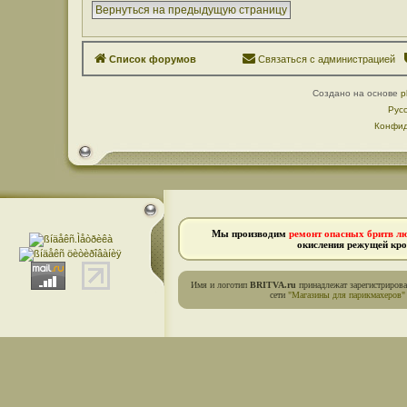
Вернуться на предыдущую страницу
Список форумов
Связаться с администрацией
Создано на основе
p
Рус
Конфид
Мы производим
ремонт опасных бритв л
окисления режущей кро
Имя и логотип
BRITVA.ru
принадлежат зарегистриров
сети
"Магазины для парикмахеров"