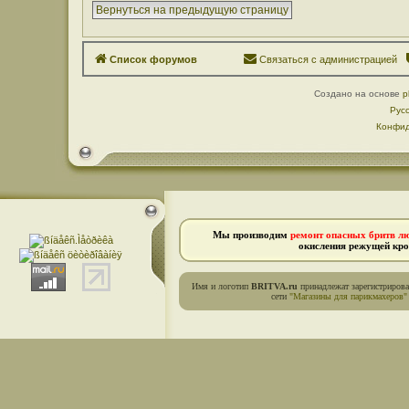
Вернуться на предыдущую страницу
Список форумов
Связаться с администрацией
Создано на основе
p
Рус
Конфид
Мы производим
ремонт опасных бритв л
окисления режущей кро
Имя и логотип
BRITVA.ru
принадлежат зарегистриров
сети
"Магазины для парикмахеров"