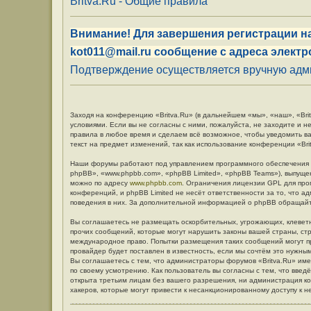
Britva.Ru - Общие правила
Внимание! Для завершения регистрации на
kot011@mail.ru сообщение с адреса электр
Подтверждение осуществляется вручную админ
Заходя на конференцию «Britva.Ru» (в дальнейшем «мы», «наш», «Britv
условиями. Если вы не согласны с ними, пожалуйста, не заходите и н
правила в любое время и сделаем всё возможное, чтобы уведомить в
текст на предмет изменений, так как использование конференции «Br
Наши форумы работают под управлением программного обеспечения 
phpBB», «www.phpbb.com», «phpBB Limited», «phpBB Teams»), выпуще
можно по адресу
www.phpbb.com
. Ограничения лицензии GPL для про
конференций, и phpBB Limited не несёт ответственности за то, что 
поведения в них. За дополнительной информацией о phpBB обращай
Вы соглашаетесь не размещать оскорбительных, угрожающих, клевет
прочих сообщений, которые могут нарушить законы вашей страны, стр
международное право. Попытки размещения таких сообщений могут п
провайдер будет поставлен в известность, если мы сочтём это нужны
Вы соглашаетесь с тем, что администраторы форумов «Britva.Ru» име
по своему усмотрению. Как пользователь вы согласны с тем, что вве
открыта третьим лицам без вашего разрешения, ни администрация кон
хакеров, которые могут привести к несанкционированному доступу к н