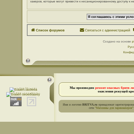
хакеров, которые могут привести к несанкционированному доступу к н
Список форумов
Связаться с администрацией
Создано на основе
p
Рус
Конфид
Мы производим
ремонт опасных бритв л
окисления режущей кро
Имя и логотип
BRITVA.ru
принадлежат зарегистриров
сети
"Магазины для парикмахеров"