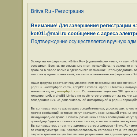
Britva.Ru - Регистрация
Внимание! Для завершения регистрации на
kot011@mail.ru сообщение с адреса электр
Подтверждение осуществляется вручную админ
Заходя на конференцию «Britva.Ru» (в дальнейшем «мы», «наш», «Britv
условиями. Если вы не согласны с ними, пожалуйста, не заходите и н
правила в любое время и сделаем всё возможное, чтобы уведомить в
текст на предмет изменений, так как использование конференции «Br
Наши форумы работают под управлением программного обеспечения 
phpBB», «www.phpbb.com», «phpBB Limited», «phpBB Teams»), выпуще
можно по адресу
www.phpbb.com
. Ограничения лицензии GPL для про
конференций, и phpBB Limited не несёт ответственности за то, что 
поведения в них. За дополнительной информацией о phpBB обращай
Вы соглашаетесь не размещать оскорбительных, угрожающих, клевет
прочих сообщений, которые могут нарушить законы вашей страны, стр
международное право. Попытки размещения таких сообщений могут п
провайдер будет поставлен в известность, если мы сочтём это нужны
Вы соглашаетесь с тем, что администраторы форумов «Britva.Ru» име
по своему усмотрению. Как пользователь вы согласны с тем, что вве
открыта третьим лицам без вашего разрешения, ни администрация кон