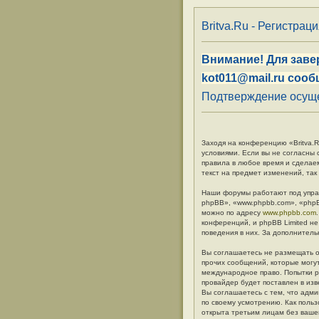
Britva.Ru - Регистрац
Внимание! Для заве
kot011@mail.ru сооб
Подтверждение осуще
Заходя на конференцию «Britva.Ru
условиями. Если вы не согласны 
правила в любое время и сделае
текст на предмет изменений, так
Наши форумы работают под упра
phpBB», «www.phpbb.com», «phpB
можно по адресу
www.phpbb.com
конференций, и phpBB Limited не
поведения в них. За дополните
Вы соглашаетесь не размещать о
прочих сообщений, которые могут
международное право. Попытки р
провайдер будет поставлен в изв
Вы соглашаетесь с тем, что адм
по своему усмотрению. Как польз
открыта третьим лицам без вашег