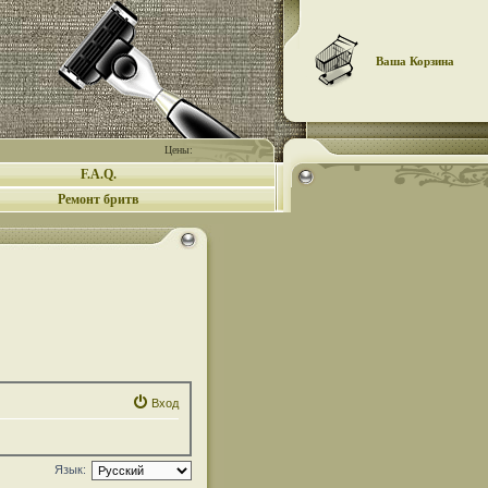
Ваша Корзина
Цены:
F.A.Q.
Ремонт бритв
Вход
Язык: