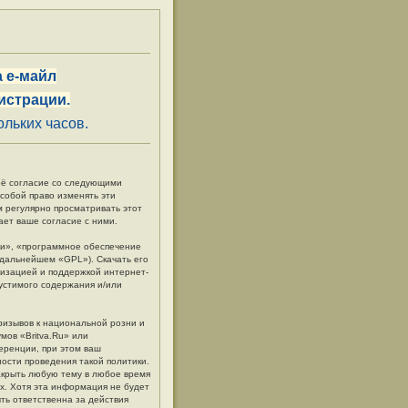
 е-майл
истрации.
льких часов.
своё согласие со следующими
 собой право изменять эти
м регулярно просматривать этот
ает ваше согласие с ними.
и», «программное обеспечение
в дальнейшем «GPL»). Скачать его
низацией и поддержкой интернет-
пустимого содержания и/или
ризывов к национальной розни и
мов «Britva.Ru» или
еренции, при этом ваш
ности проведения такой политики.
акрыть любую тему в любое время
ых. Хотя эта информация не будет
ть ответственна за действия