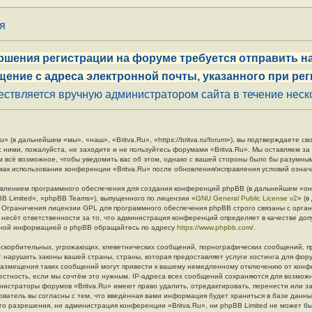
ия
ршения регистрации на форуме требуется отправить на
щение с адреса электронной почты, указанного при рег
ствляется вручную администратором сайта в течение неско
» (в дальнейшем «мы», «наш», «Britva.Ru», «https://britva.ru/forum»), вы подтверждаете 
с ними, пожалуйста, не заходите и не пользуйтесь форумами «Britva.Ru». Мы оставляем за
м всё возможное, чтобы уведомить вас об этом, однако с вашей стороны было бы разумны
 как использование конференции «Britva.Ru» после обновления/исправления условий означ
влением программного обеспечения для создания конференций phpBB (в дальнейшем «он
B Limited», «phpBB Teams»), выпущенного по лицензии «
GNU General Public License v2
» (
. Ограничения лицензии GPL для программного обеспечения phpBB строго связаны с орга
 несёт ответственности за то, что администрация конференций определяет в качестве до
льной информацией о phpBB обращайтесь по адресу
https://www.phpbb.com/
.
скорбительных, угрожающих, клеветнических сообщений, порнографических сообщений, п
 нарушить законы вашей страны, страны, которая предоставляет услуги хостинга для фору
азмещения таких сообщений могут привести к вашему немедленному отключению от конф
естность, если мы сочтём это нужным. IP-адреса всех сообщений сохраняются для возмож
инистраторы форумов «Britva.Ru» имеют право удалить, отредактировать, перенести или з
ователь вы согласны с тем, что введённая вами информация будет храниться в базе данн
о разрешения, ни администрация конференции «Britva.Ru», ни phpBB Limited не может бы