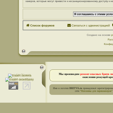
хакеров, которые могут привести к несанкционированному доступу к н
Список форумов
Связаться с администрацией
Создано на основе
p
Рус
Конфид
Мы производим
ремонт опасных бритв л
окисления режущей кро
Имя и логотип
BRITVA.ru
принадлежат зарегистриров
сети
"Магазины для парикмахеров"