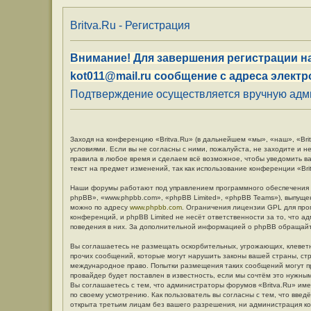
Britva.Ru - Регистрация
Внимание! Для завершения регистрации на
kot011@mail.ru сообщение с адреса электр
Подтверждение осуществляется вручную админ
Заходя на конференцию «Britva.Ru» (в дальнейшем «мы», «наш», «Britv
условиями. Если вы не согласны с ними, пожалуйста, не заходите и н
правила в любое время и сделаем всё возможное, чтобы уведомить в
текст на предмет изменений, так как использование конференции «Br
Наши форумы работают под управлением программного обеспечения 
phpBB», «www.phpbb.com», «phpBB Limited», «phpBB Teams»), выпуще
можно по адресу
www.phpbb.com
. Ограничения лицензии GPL для про
конференций, и phpBB Limited не несёт ответственности за то, что 
поведения в них. За дополнительной информацией о phpBB обращай
Вы соглашаетесь не размещать оскорбительных, угрожающих, клевет
прочих сообщений, которые могут нарушить законы вашей страны, стр
международное право. Попытки размещения таких сообщений могут п
провайдер будет поставлен в известность, если мы сочтём это нужны
Вы соглашаетесь с тем, что администраторы форумов «Britva.Ru» име
по своему усмотрению. Как пользователь вы согласны с тем, что вве
открыта третьим лицам без вашего разрешения, ни администрация кон