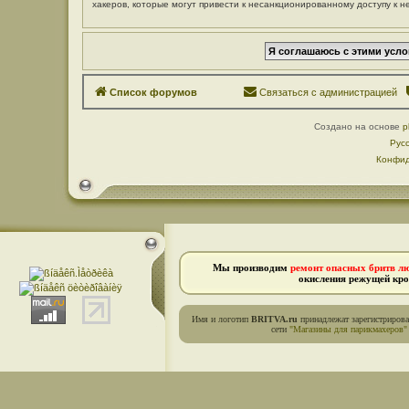
хакеров, которые могут привести к несанкционированному доступу к н
Список форумов
Связаться с администрацией
Создано на основе
p
Рус
Конфид
Мы производим
ремонт опасных бритв л
окисления режущей кро
Имя и логотип
BRITVA.ru
принадлежат зарегистриров
сети
"Магазины для парикмахеров"