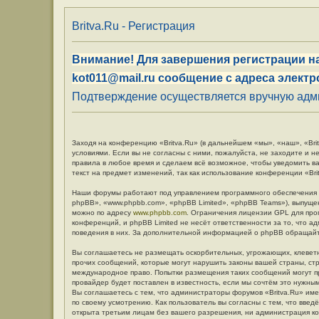
Britva.Ru - Регистрация
Внимание! Для завершения регистрации на
kot011@mail.ru сообщение с адреса электр
Подтверждение осуществляется вручную админ
Заходя на конференцию «Britva.Ru» (в дальнейшем «мы», «наш», «Britv
условиями. Если вы не согласны с ними, пожалуйста, не заходите и н
правила в любое время и сделаем всё возможное, чтобы уведомить в
текст на предмет изменений, так как использование конференции «Br
Наши форумы работают под управлением программного обеспечения 
phpBB», «www.phpbb.com», «phpBB Limited», «phpBB Teams»), выпуще
можно по адресу
www.phpbb.com
. Ограничения лицензии GPL для про
конференций, и phpBB Limited не несёт ответственности за то, что 
поведения в них. За дополнительной информацией о phpBB обращай
Вы соглашаетесь не размещать оскорбительных, угрожающих, клевет
прочих сообщений, которые могут нарушить законы вашей страны, стр
международное право. Попытки размещения таких сообщений могут п
провайдер будет поставлен в известность, если мы сочтём это нужны
Вы соглашаетесь с тем, что администраторы форумов «Britva.Ru» име
по своему усмотрению. Как пользователь вы согласны с тем, что вве
открыта третьим лицам без вашего разрешения, ни администрация кон