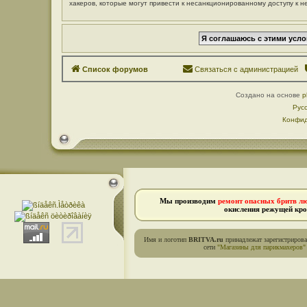
хакеров, которые могут привести к несанкционированному доступу к н
Список форумов
Связаться с администрацией
Создано на основе
p
Рус
Конфид
Мы производим
ремонт опасных бритв л
окисления режущей кро
Имя и логотип
BRITVA.ru
принадлежат зарегистриров
сети
"Магазины для парикмахеров"