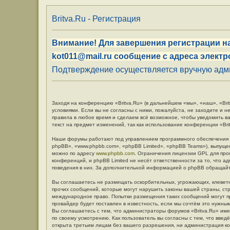
Britva.Ru - Регистрация
Внимание! Для завершения регистрации на
kot011@mail.ru сообщение с адреса электр
Подтверждение осуществляется вручную админ
Заходя на конференцию «Britva.Ru» (в дальнейшем «мы», «наш», «Britv
условиями. Если вы не согласны с ними, пожалуйста, не заходите и н
правила в любое время и сделаем всё возможное, чтобы уведомить в
текст на предмет изменений, так как использование конференции «Br
Наши форумы работают под управлением программного обеспечения 
phpBB», «www.phpbb.com», «phpBB Limited», «phpBB Teams»), выпуще
можно по адресу
www.phpbb.com
. Ограничения лицензии GPL для про
конференций, и phpBB Limited не несёт ответственности за то, что 
поведения в них. За дополнительной информацией о phpBB обращай
Вы соглашаетесь не размещать оскорбительных, угрожающих, клевет
прочих сообщений, которые могут нарушить законы вашей страны, стр
международное право. Попытки размещения таких сообщений могут п
провайдер будет поставлен в известность, если мы сочтём это нужны
Вы соглашаетесь с тем, что администраторы форумов «Britva.Ru» име
по своему усмотрению. Как пользователь вы согласны с тем, что вве
открыта третьим лицам без вашего разрешения, ни администрация кон