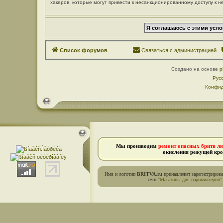
хакеров, которые могут привести к несанкционированному доступу к н
Список форумов
Связаться с администрацией
Создано на основе
p
Рус
Конфид
Мы производим
ремонт опасных бритв л
окисления режущей кро
Имя и логотип
BRITVA.ru
принадлежат зарегистриров
сети
"Магазины для парикмахеров"