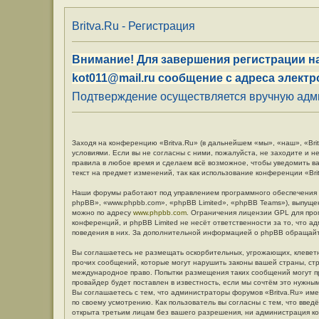
Britva.Ru - Регистрация
Внимание! Для завершения регистрации на
kot011@mail.ru сообщение с адреса электр
Подтверждение осуществляется вручную админ
Заходя на конференцию «Britva.Ru» (в дальнейшем «мы», «наш», «Britv
условиями. Если вы не согласны с ними, пожалуйста, не заходите и н
правила в любое время и сделаем всё возможное, чтобы уведомить в
текст на предмет изменений, так как использование конференции «Br
Наши форумы работают под управлением программного обеспечения 
phpBB», «www.phpbb.com», «phpBB Limited», «phpBB Teams»), выпуще
можно по адресу
www.phpbb.com
. Ограничения лицензии GPL для про
конференций, и phpBB Limited не несёт ответственности за то, что 
поведения в них. За дополнительной информацией о phpBB обращай
Вы соглашаетесь не размещать оскорбительных, угрожающих, клевет
прочих сообщений, которые могут нарушить законы вашей страны, стр
международное право. Попытки размещения таких сообщений могут п
провайдер будет поставлен в известность, если мы сочтём это нужны
Вы соглашаетесь с тем, что администраторы форумов «Britva.Ru» име
по своему усмотрению. Как пользователь вы согласны с тем, что вве
открыта третьим лицам без вашего разрешения, ни администрация кон