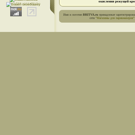
окисления режущей кро
Имя и логотип
BRITVA.ru
принадлежат зарегистриров
сети
"Магазины для парикмахеров"