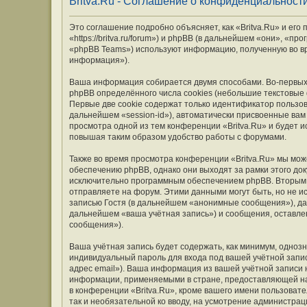
Britva.Ru - Соглашение о конфиденциальност
Это соглашение подробно объясняет, как «Britva.Ru» и его
«https://britva.ru/forum») и phpBB (в дальнейшем «они», «
«phpBB Teams») используют информацию, полученную во вр
информация»).
Ваша информация собирается двумя способами. Во-первых,
phpBB определённого числа cookies (небольшие текстовые
Первые две cookie содержат только идентификатор пользов
дальнейшем «session-id»), автоматически присвоенные вам
просмотра одной из тем конференции «Britva.Ru» и будет 
повышая таким образом удобство работы с форумами.
Также во время просмотра конференции «Britva.Ru» мы мож
обеспечению phpBB, однако они выходят за рамки этого до
исключительно программным обеспечением phpBB. Вторым
отправляете на форум. Этими данными могут быть, но не 
записью Гостя (в дальнейшем «анонимные сообщения»), дан
дальнейшем «ваша учётная запись») и сообщения, оставле
сообщения»).
Ваша учётная запись будет содержать, как минимум, одно
индивидуальный пароль для входа под вашей учётной запис
адрес email»). Ваша информация из вашей учётной записи 
информации, применяемыми в стране, предоставляющей на
в конференции «Britva.Ru», кроме вашего имени пользовате
так и необязательной ко вводу, на усмотрение администрац