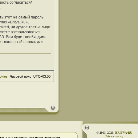
ость согласиться/
.
ь этот же самый пароль,
мах «Britva.Ru»,
mited, ни другое третье лицо
можете воспользоваться
BB. Вам будет необходимо
ет вам новый пароль для
okies
Часовой пояс:
UTC+03:00
© 2003–2026,
BRITVA·RU
Privacy policy
и, а также восстановления логотипов.