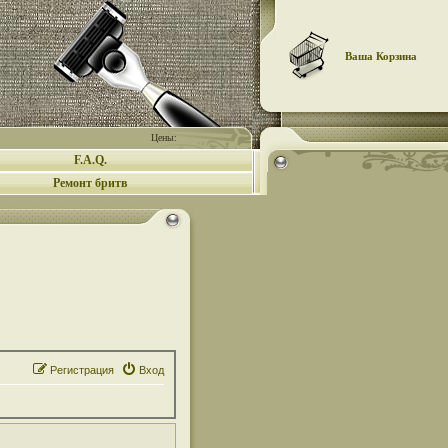
Ваша Корзина
Цены:
F.A.Q.
Ремонт бритв
Регистрация
Вход