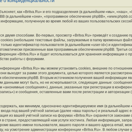
ие о конфиденциальности
ясняет, как «Britva.Ru» и его подразделения (в дальнейшем «мы», «наш», «B
и phpBB (в дальнейшем «они», «программное обеспечение phpBB», «www.phpbb.c
 информацию, полученную во время любой из ваших пользовательских сесси
я двумя способами. Во-первых, просмотр «Britva.Ru» приведёт к созданию
cookies (небольшие текстовые файлы, загружаемые в папку временных файл
 только идентификатор пользователя (в дальнейшем «user-id») и идентифика
автоматически присвоенные вам программным обеспечением phpBB. Третья co
ференции «Britva.Ru» и будет использоваться для хранения информации о п
бство работы с форумами.
онференции «Britva.Ru» мы можем установить cookies, внешние по отношени
они выходят за рамки этого документа, целью которого является рассмотрен
 обеспечением phpBB. Вторым источником получения вашей информации яв
ми данными могут быть, но не исчерпываются, следующие данные: сообщени
м «анонимные сообщения»), данные, указанные при регистрации в конференци
запись») и сообщения, оставленные вами после регистрации и авторизации 
содержать, как минимум, однозначно идентифицируемое имя (в дальнейшем 
входа под вашей учётной записью (далее «ваш пароль») и реальный адрес e
ация из вашей учётной записи на форумах «Britva.Ru» охраняется законами
в стране, предоставляющей нам услуги хостинга. Любая информация, запр
 кроме вашего имени пользователя, вашего пароля и вашего адреса email, мож
оду, на усмотрение администрации конференции «Britva.Ru». В любом случае у