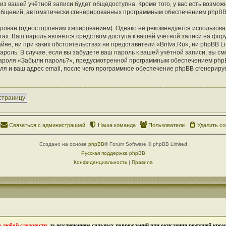
из вашей учётной записи будет общедоступна. Кроме того, у вас есть возможн
ообщений, автоматически сгенерированных программным обеспечением phpBB
ован (односторонним хэшированием). Однако не рекомендуется использоват
тах. Ваш пароль является средством доступа к вашей учётной записи на фору
айне, ни при каких обстоятельствах ни представители «Britva.Ru», ни phpBB Li
ароль. В случае, если вы забудете ваш пароль к вашей учётной записи, вы с
ароля «Забыли пароль?», предусмотренной программным обеспечением php
ля и ваш адрес email, после чего программное обеспечение phpBB сгенериру
страницу
Связаться с администрацией
Наша команда
Пользователи
Удалить co
Создано на основе
phpBB
® Forum Software © phpBB Limited
Русская поддержка phpBB
Конфиденциальность
|
Правила
в любой сложности
, за исключением сильных повреждений или окисления режущей кромк