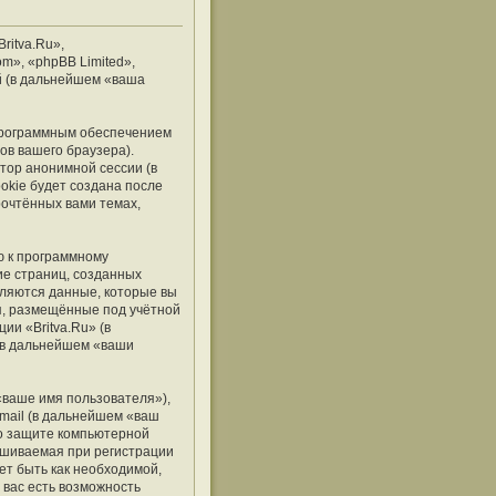
ritva.Ru»,
om», «phpBB Limited»,
й (в дальнейшем «ваша
 программным обеспечением
ов вашего браузера).
тор анонимной сессии (в
okie будет создана после
рочтённых вами темах,
ю к программному
ие страниц, созданных
ляются данные, которые вы
я, размещённые под учётной
и «Britva.Ru» (в
(в дальнейшем «ваши
«ваше имя пользователя»),
mail (в дальнейшем «ваш
 о защите компьютерной
ашиваемая при регистрации
ет быть как необходимой,
 вас есть возможность