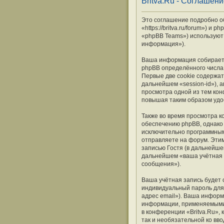
Britva.Ru - Соглашен
Это соглашение подробно объ
«https://britva.ru/forum») 
«phpBB Teams») используют
информация»).
Ваша информация собираетс
phpBB определённого числа 
Первые две cookie содержат
дальнейшем «session-id»), 
просмотра одной из тем кон
повышая таким образом удо
Также во время просмотра к
обеспечению phpBB, однако 
исключительно программным
отправляете на форум. Эти
записью Гостя (в дальнейше
дальнейшем «ваша учётная 
сообщения»).
Ваша учётная запись будет 
индивидуальный пароль для 
адрес email»). Ваша информ
информации, применяемыми 
в конференции «Britva.Ru»,
так и необязательной ко вв