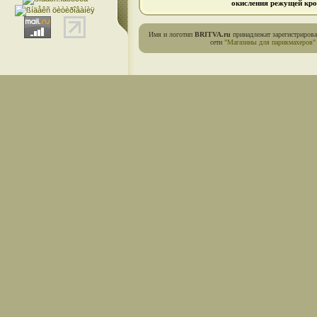
окисления режущей кро
Имя и логотип
BRITVA.ru
принадлежат зарегистриров
сети
"Магазины для парикмахеров"