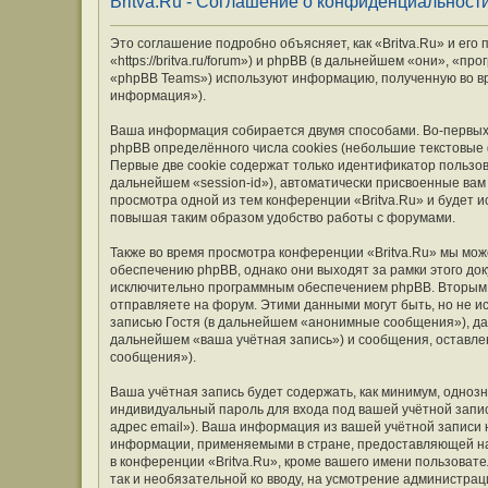
Britva.Ru - Соглашение о конфиденциальност
Это соглашение подробно объясняет, как «Britva.Ru» и его
«https://britva.ru/forum») и phpBB (в дальнейшем «они», «
«phpBB Teams») используют информацию, полученную во вр
информация»).
Ваша информация собирается двумя способами. Во-первых,
phpBB определённого числа cookies (небольшие текстовые
Первые две cookie содержат только идентификатор пользов
дальнейшем «session-id»), автоматически присвоенные вам
просмотра одной из тем конференции «Britva.Ru» и будет 
повышая таким образом удобство работы с форумами.
Также во время просмотра конференции «Britva.Ru» мы мож
обеспечению phpBB, однако они выходят за рамки этого до
исключительно программным обеспечением phpBB. Вторым
отправляете на форум. Этими данными могут быть, но не 
записью Гостя (в дальнейшем «анонимные сообщения»), дан
дальнейшем «ваша учётная запись») и сообщения, оставле
сообщения»).
Ваша учётная запись будет содержать, как минимум, одно
индивидуальный пароль для входа под вашей учётной запис
адрес email»). Ваша информация из вашей учётной записи 
информации, применяемыми в стране, предоставляющей на
в конференции «Britva.Ru», кроме вашего имени пользовате
так и необязательной ко вводу, на усмотрение администрац