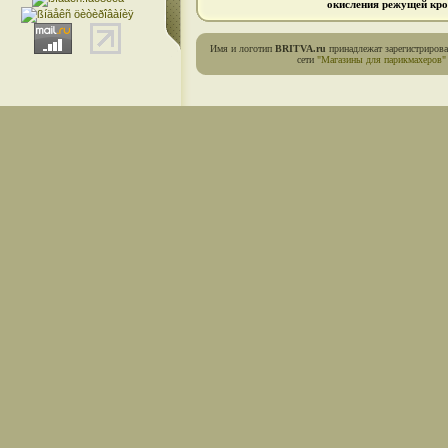
окисления режущей кро
Имя и логотип
BRITVA.ru
принадлежат зарегистриров
сети
"Магазины для парикмахеров"