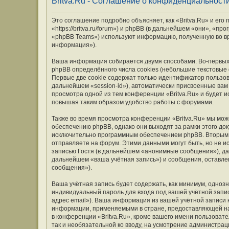
Britva.Ru - Соглашение о конфиденциальност
Это соглашение подробно объясняет, как «Britva.Ru» и его
«https://britva.ru/forum») и phpBB (в дальнейшем «они», «
«phpBB Teams») используют информацию, полученную во вр
информация»).
Ваша информация собирается двумя способами. Во-первых,
phpBB определённого числа cookies (небольшие текстовые
Первые две cookie содержат только идентификатор пользов
дальнейшем «session-id»), автоматически присвоенные вам
просмотра одной из тем конференции «Britva.Ru» и будет 
повышая таким образом удобство работы с форумами.
Также во время просмотра конференции «Britva.Ru» мы мож
обеспечению phpBB, однако они выходят за рамки этого до
исключительно программным обеспечением phpBB. Вторым
отправляете на форум. Этими данными могут быть, но не 
записью Гостя (в дальнейшем «анонимные сообщения»), дан
дальнейшем «ваша учётная запись») и сообщения, оставле
сообщения»).
Ваша учётная запись будет содержать, как минимум, одно
индивидуальный пароль для входа под вашей учётной запис
адрес email»). Ваша информация из вашей учётной записи 
информации, применяемыми в стране, предоставляющей на
в конференции «Britva.Ru», кроме вашего имени пользовате
так и необязательной ко вводу, на усмотрение администрац