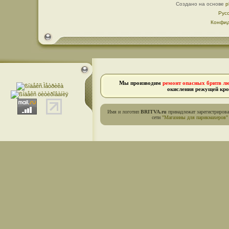
Создано на основе
p
Рус
Конфид
Мы производим
ремонт опасных бритв л
окисления режущей кро
Имя и логотип
BRITVA.ru
принадлежат зарегистриров
сети
"Магазины для парикмахеров"