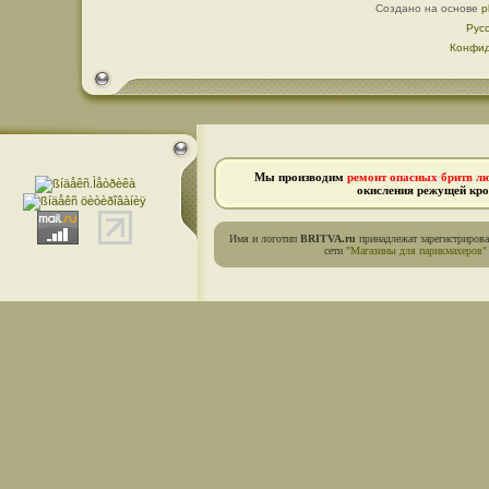
Создано на основе
p
Рус
Конфид
Мы производим
ремонт опасных бритв л
окисления режущей кро
Имя и логотип
BRITVA.ru
принадлежат зарегистриров
сети
"Магазины для парикмахеров"