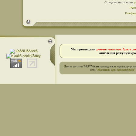
Создано на основе
p
Рус
Конфид
Мы производим
ремонт опасных бритв л
окисления режущей кро
Имя и логотип
BRITVA.ru
принадлежат зарегистриров
сети
"Магазины для парикмахеров"