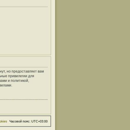
нут, но предоставляет вам
ьные привилегии для
ами и политикой,
вилами.
okies
Часовой пояс:
UTC+03:00