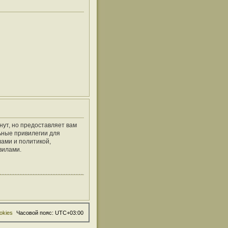
нут, но предоставляет вам
ьные привилегии для
ами и политикой,
вилами.
okies
Часовой пояс:
UTC+03:00